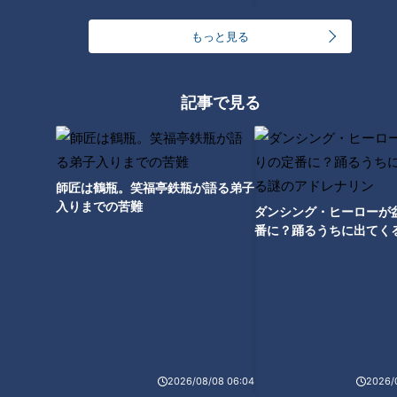
もっと見る
記事で見る
師匠は鶴瓶。笑福亭鉄瓶が語る弟子
入りまでの苦難
ダンシング・ヒーローが
番に？踊るうちに出てく
レナリン
ランキング
RANKING
24時間
週間
月間
ゴスペラーズ酒井雄二が語る、音頭とあんこの魅力
2026/08/08 06:04
2026/