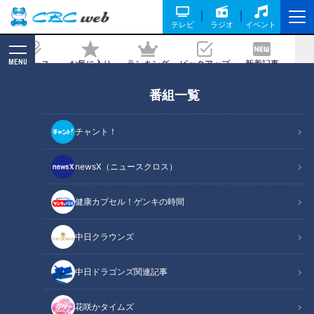
テレビ
ラジオ
イベント
MENU
ニュース
お気に入り
ランキング
ピックアップ
新着記事
CBC MAGAZINE
番組一覧
「はまぐりとたけのこのクリームスー
プ」の作り方【キユーピー３分クッキン
チャント！
グ】
newsX（ニュースクロス）
記事に戻る
健康カプセル！ゲンキの時間
中日クラウンズ
中日ドラゴンズ関連記事
花咲かタイムズ