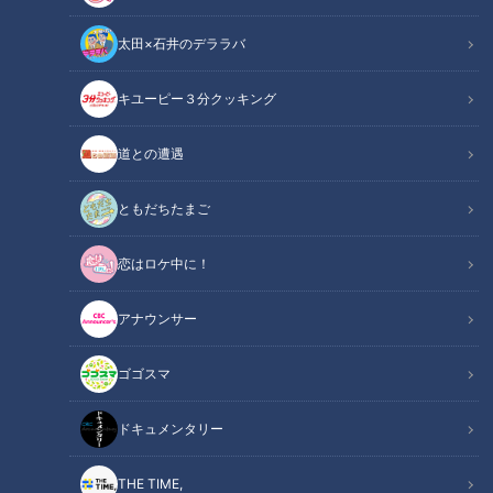
太田×石井のデララバ
キユーピー３分クッキング
CBCテレビ：画像『キユーピー3分クッキング』
道との遭遇
この記事の画像
（全2枚）
ともだちたまご
恋はロケ中に！
アナウンサー
ゴゴスマ
記事に戻る
ドキュメンタリー
この記事を見たあなたへのおすすめ
THE TIME,