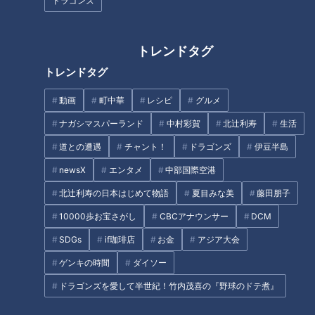
ドラゴンズ
トレンドタグ
「夏野菜とさつま揚げの焼きび
「鶏の竜田揚げ・白菜のコール
たし」の作り方【キユーピー３
スロー」の作り方【キユーピー
トレンドタグ
分クッキング】
３分クッキング】
動画
町中華
レシピ
グルメ
タグ
ナガシマスパーランド
中村彩賀
北辻利寿
生活
グルメ
道との遭遇
チャント！
ドラゴンズ
伊豆半島
newsX
エンタメ
中部国際空港
北辻利寿の日本はじめて物語
夏目みな美
藤田朋子
オススメ関連コンテンツ
10000歩お宝さがし
CBCアナウンサー
DCM
SDGs
if珈琲店
お金
アジア大会
ゲンキの時間
ダイソー
ドラゴンズを愛して半世紀！竹内茂喜の『野球のドテ煮』