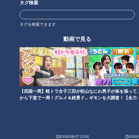
タグ検索
「豆腐ともやしのそぼろあん」
「春キャベツと豚肉の蒸し煮」
の作り方【キユーピー３分クッ
の作り方【キユーピー３分クッ
キング】
キング】
タグを検索できます
動画で見る
「いかのラタトゥイユ風」の作
「新じゃがのフライパンピザ」
り方【キユーピー３分クッキン
の作り方【キユーピー３分クッ
グ】
キング】
【四国一周】軽トラ女子三田が松山
なにわ男子が体を張って
から下道で一周！グルメ＆絶景ドラ
ギモンを大調査！【全力
イブ⑳
験部～ナゴヤのギモン、
～】
「鯛ごはん」の作り方【キユー
ピー３分クッキング】
2026/08/07 21:00
2026/