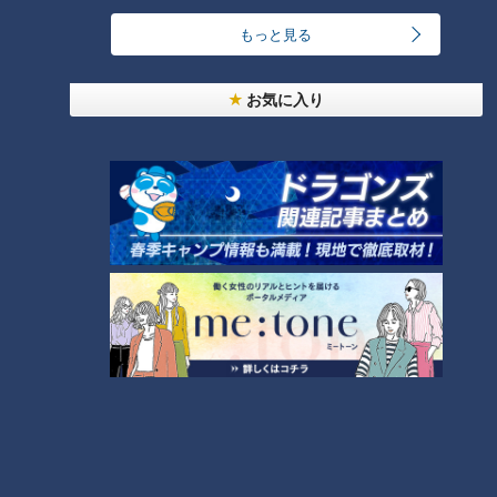
もっと見る
中村彩賀の10000歩お宝さがし｜グルメ＆名所！
雨の三重・四日市市でお宝探し【チャント！特集】
2
お気に入り
1
「豆腐と天かすの卵とじ丼」の作り方【キユーピー
３分クッキング】
3
汗をかかないと熱中症のリスクあり！汗をかきにく
い人はどうしたらいいの？
4
急逝木下雄がハマの夜空に降らせた涙雨 侍・井端
コーチが今だから明かす“ドラ大野雄起用法”秘話
5
日本シリーズのＭＶＰ中村紀洋～ドラゴンズ立浪新
政権コーチ列伝（3）
6