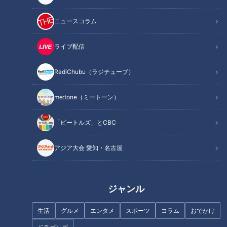
ニュースコラム
ライブ配信
「いかときゅうり、セロリの中
「ズッキーニとはんぺんの生ハ
RadiChubu（ラジチューブ）
華マリネ」の作り方【キユーピ
ムフライ」の作り方【キユーピ
ー３分クッキング】
ー３分クッキング】
me:tone（ミートーン）
「ビートルズ」とCBC
アジア大会 愛知・名古屋
「えびしんじょのれんこんはさ
「厚揚げとブロッコリーのごま
み揚げ」の作り方【キユーピー
あえ」の作り方【キユーピー３
３分クッキング】
分クッキング】
ジャンル
生活
グルメ
エンタメ
スポーツ
コラム
おでかけ