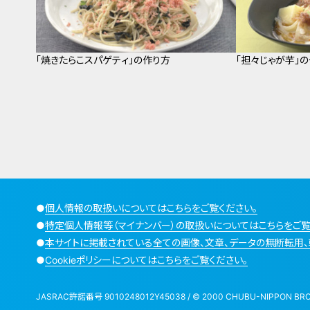
「焼きたらこスパゲティ」の作り方
「担々じゃが芋」
●
個人情報の取扱いについてはこちらをご覧ください。
●
特定個人情報等（マイナンバー）の取扱いについてはこちらをご覧
●
本サイトに掲載されている全ての画像、文章、データの無断転用、
●
Cookieポリシーについてはこちらをご覧ください。
JASRAC許諾番号 9010248012Y45038 / © 2000 CHUBU-NIPPON BROADCA