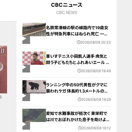
CBCニュース
CBC NEWS
名鉄常滑線の駅の線路内で19歳女
性が特急列車にはねられ死亡 一部
区間で一時運転見合わせに お盆休
2026/08/08 20:23
みで空港へ向かう旅行客に影響 愛
知・知多市
車いすテニス小田凱人選手 病気と
闘う子どもたちとふれあいエール ス
ポーツの楽しさ伝える 名古屋・緑区
2026/08/08 19:49
ランニング中の50代男性がクマに
襲われケガ 体長約1.3メートルのツ
た
キノワグマに腕や足をかまれる 「つ
2026/08/08 19:29
いに出たかなという感じ」と近隣住
人 東海地方で今年度初の人身被害
愛知で水難事故が相次ぐ 東栄町で
岐阜・高山市
は川でおぼれかけた息子を助けよう
とし父親が心肺停止の状態で搬送
2026/08/08 19:12
田原市ではサーフィン中に公務員の