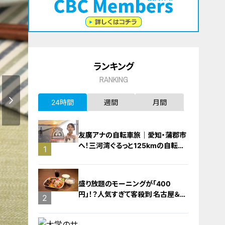
ランキング
RANKING
24時間
週間
月間
友廣アナの自転車旅｜愛知・蒲郡市
へ！三河湾ぐるっと125kmの自転車
1
旅！【チャント！特集】
盛り放題のモーニングが「400
円」！？人気すぎて客殺到 名古屋＆岐
2
阜の「激安モーニング」とは？