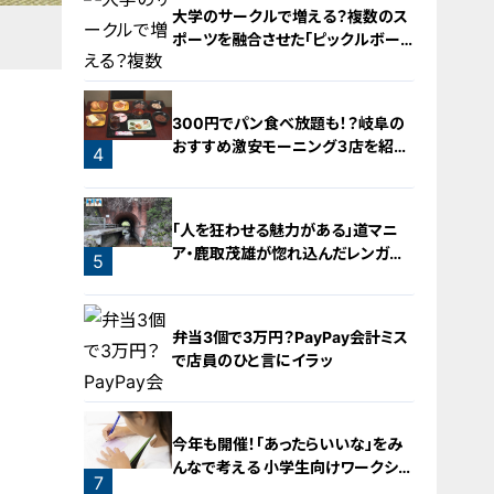
大学のサークルで増える？複数のス
ポーツを融合させた「ピックルボー
ル」
300円でパン食べ放題も！？岐阜の
おすすめ激安モーニング３店を紹
4
介！
3
「人を狂わせる魅力がある」道マニ
ア・鹿取茂雄が惚れ込んだレンガの
5
橋梁とは？未公開の道3選
弁当3個で3万円？PayPay会計ミス
で店員のひと言にイラッ
今年も開催！「あったらいいな」をみ
んなで考える 小学生向けワークショ
7
ップを大府市で開催