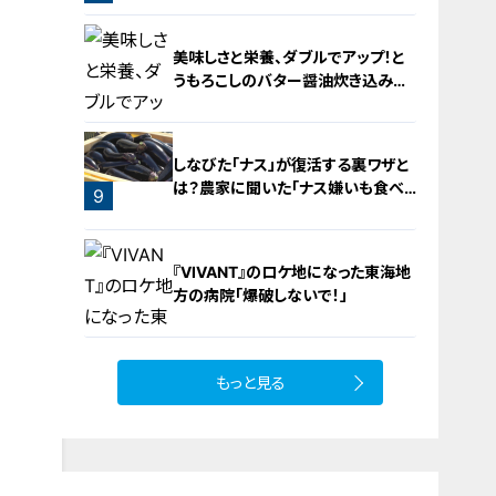
6
美味しさと栄養、ダブルでアップ！と
うもろこしのバター醤油炊き込みご
飯
しなびた「ナス」が復活する裏ワザと
は？農家に聞いた「ナス嫌いも食べ
9
られる」アイデアレシピを大公開
8
『VIVANT』のロケ地になった東海地
方の病院「爆破しないで！」
もっと見る
10