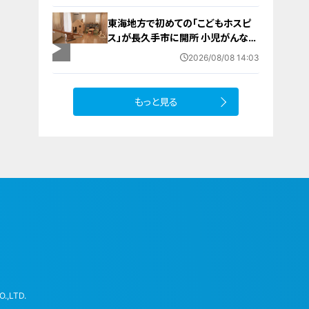
男性（46）がおぼれ死亡
東海地方で初めての「こどもホスピ
ス」が長久手市に開所 小児がんなど
重い病気の子どもと家族を支える施
2026/08/08 14:03
設 利用料は無料 愛知の「長久手の
おうち」
もっと見る
.,LTD.