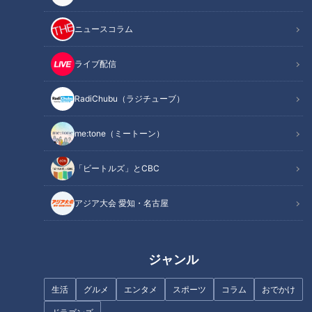
ニュースコラム
「転倒」骨折して「寝たきり」
春、突然の運動で「足トラブ
ライブ配信
も…転倒事故の約5割は自宅!?
ル」に…ウォーキング・ランニ
「転倒」意外な落とし穴と対策
ングする人へアドバイスも！足
トラブルの原因や予防法
RadiChubu（ラジチューブ）
me:tone（ミートーン）
「ビートルズ」とCBC
「関節痛」自分で改善でき
「帯状疱疹（たいじょうほうし
る？…ひざと股関節の痛みを改
ん）」若い世代でも…早期治療
アジア大会 愛知・名古屋
善！名医が教える「1分ほぐし」
のカギは72時間！初期症状の見
分け方や予防法
ジャンル
生活
グルメ
エンタメ
スポーツ
コラム
おでかけ
フランス人は菓子店「シャトレ