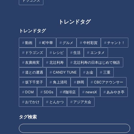
ドラゴンズ
ーゼ」の店名に顔を赤らめる？
夏場は「便秘」になりやす
い？…“干からび腸”に注意！名
医直伝「夏の便秘対策」
トレンドタグ
タグ
トレンドタグ
動画
町中華
グルメ
中村彩賀
チャント！
生活
健康
筧利夫
鷲見玲奈
ドラゴンズ
レシピ
生活
エンタメ
友廣南実
北辻利寿
北辻利寿の日本はじめて物語
道との遭遇
CANDY TUNE
お金
三重
オススメ関連コンテンツ
坂下千里子
角上清司
静岡
CBCアナウンサー
DCM
SDGs
if珈琲店
newsX
あみやき亭
おでかけ
とんかつ
アジア大会
タグ検索
危険な頭痛を見極めるポイント
～だるさ・不眠・頭痛の原
因！？～緊急警報！夏のさぼり