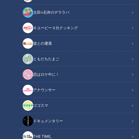
太田×石井のデララバ
危険な頭痛の見極め方
キユーピー３分クッキング
この記事の画像
（全1枚）
道との遭遇
ともだちたまご
恋はロケ中に！
アナウンサー
記事に戻る
ゴゴスマ
この記事を見たあなたへのおすすめ
ドキュメンタリー
THE TIME,