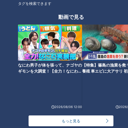
タグを検索できます
神経
動画で見る
どうして身体は硬くなる？身体
総合診療医が解説！肩こり・頭
の硬さが招く意外な不調…専門
痛・腰痛 痛み方で分かる身体
医に学ぶ！健康効果抜群「万能
なにわ男子が体を張って、ナゴヤの
【特集】篠島の漁業を救
のSOS
ストレッチ」
ギモンを大調査！【全力！なにわ実
養殖 車エビに大アサリ 
験部～ナゴヤのギモン、ガチ検証
【newsX】
～】
2026/08/06 12:00
2026/
名医がコレステロールを下げる
世界一楽なスクワット！？ダイ
もっと見る
方法を伝授
エットのスペシャリストに学ぶ