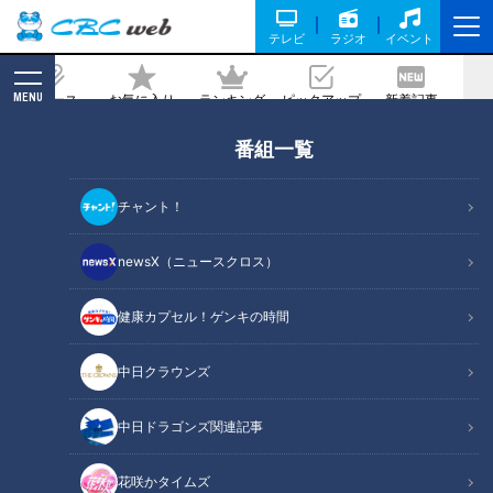
テレビ
ラジオ
イベント
MENU
ニュース
お気に入り
ランキング
ピックアップ
新着記事
CBC MAGAZINE
番組一覧
危険な頭痛の見極め方
チャント！
記事に戻る
newsX（ニュースクロス）
健康カプセル！ゲンキの時間
中日クラウンズ
中日ドラゴンズ関連記事
花咲かタイムズ