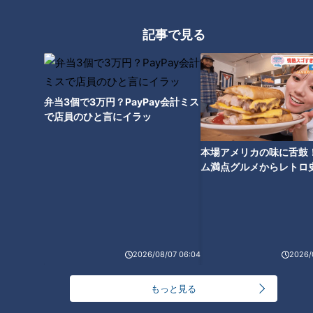
「無理なくやせる方法」
記事で見る
弁当3個で3万円？PayPay会計ミス
で店員のひと言にイラッ
本場アメリカの味に舌鼓
ム満点グルメからレトロ
で！愛知・東海市の感動
選
ランキング
RANKING
2026/08/07 06:04
2026/
24時間
週間
月間
もっと見る
友廣アナの自転車旅｜愛知・蒲郡市へ！三河湾ぐる