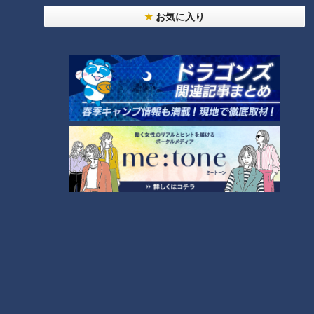
っと125kmの自転車旅！【チャント！特集】
1
お気に入り
【全力！なにわ実験部～ナゴヤのギモン、ガチ検証
～】にんじんプリン
2
【全力！なにわ実験部～ナゴヤのギモン、ガチ検証
～】しらたきで作った豚バラミンチの油そば
3
【全力！なにわ実験部～ナゴヤのギモン、ガチ検証
～】キャロットフレンチロースト
4
【全力！なにわ実験部～ナゴヤのギモン、ガチ検証
～】赤味噌を使ったミルフィーユ味噌トンカツ
5