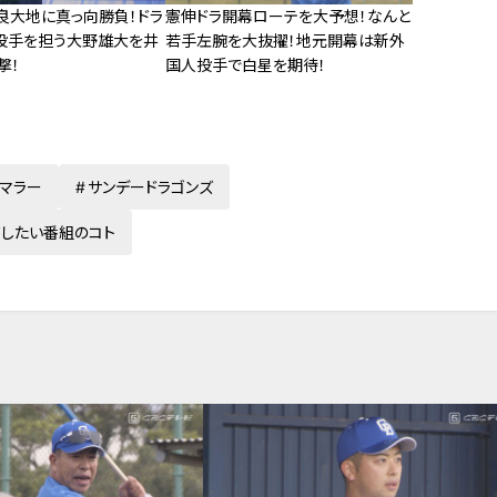
良大地に真っ向勝負！ドラ
憲伸ドラ開幕ローテを大予想！なんと
投手を担う大野雄大を井
若手左腕を大抜擢！地元開幕は新外
撃！
国人投手で白星を期待！
・マラー
サンデードラゴンズ
有したい番組のコト