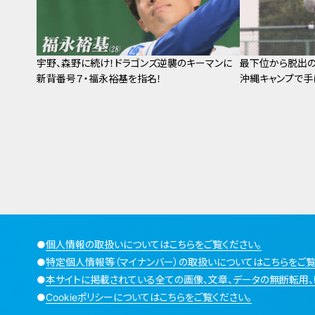
宇野、森野に続け！ドラゴンズ逆襲のキーマンに
最下位から脱出の
新背番号７・福永裕基を指名！
沖縄キャンプで手
●
個人情報の取扱いについてはこちらをご覧ください。
●
特定個人情報等（マイナンバー）の取扱いについてはこちらをご覧
●
本サイトに掲載されている全ての画像、文章、データの無断転用、
●
Cookieポリシーについてはこちらをご覧ください。