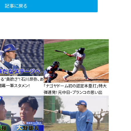
記事に戻る
る“貪欲さ”！石川昂弥、あ
開幕一軍スタメン！
「ナゴヤドーム初の認定本塁打」特大
弾連発！元中日・ブランコの思い出