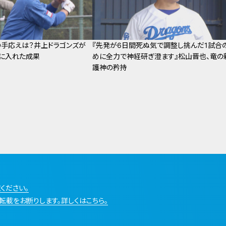
手応えは？井上ドラゴンズが
『先発が6日間死ぬ気で調整し挑んだ1試合
に入れた成果
めに全力で神経研ぎ澄ます』松山晋也、竜の
護神の矜持
ください。
転載をお断りします。詳しくはこちら。