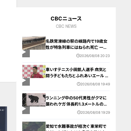
CBCニュース
CBC NEWS
名鉄常滑線の駅の線路内で19歳女
性が特急列車にはねられ死亡 一部
区間で一時運転見合わせに お盆休
2026/08/08 20:23
みで空港へ向かう旅行客に影響 愛
知・知多市
車いすテニス小田凱人選手 病気と
闘う子どもたちとふれあいエール ス
ポーツの楽しさ伝える 名古屋・緑区
2026/08/08 19:49
ランニング中の50代男性がクマに
襲われケガ 体長約1.3メートルのツ
キノワグマに腕や足をかまれる 「つ
2026/08/08 19:29
いに出たかなという感じ」と近隣住
人 東海地方で今年度初の人身被害
愛知で水難事故が相次ぐ 東栄町で
岐阜・高山市