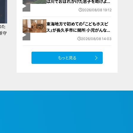
は川でおぼれかけた息子を助けよう
とし父親が心肺停止の状態で搬送
2026/08/08 19:12
田原市ではサーフィン中に公務員の
男性（46）がおぼれ死亡
東海地方で初めての「こどもホスピ
のた
ス」が長久手市に開所 小児がんなど
新守
重い病気の子どもと家族を支える施
2026/08/08 14:03
設 利用料は無料 愛知の「長久手の
おうち」
もっと見る