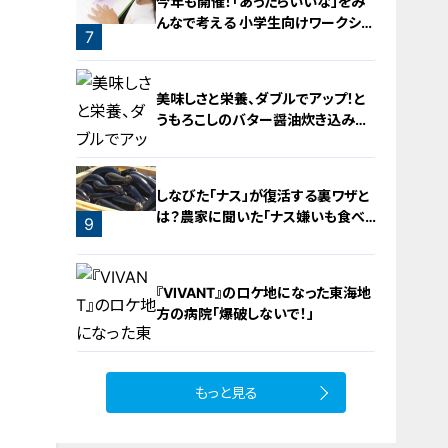
今年も開催！「あったらいいな」をみ
んなで考える 小学生向けワークショ
7
ップを大府市で開催
6
美味しさと栄養、ダブルでアップ！と
うもろこしのバター醤油炊き込みご
飯
しなびた「ナス」が復活する裏ワザと
は？農家に聞いた「ナス嫌いも食べ
9
られる」アイデアレシピを大公開
8
『VIVANT』のロケ地になった東海地
方の病院「爆破しないで！」
もっと見る
10