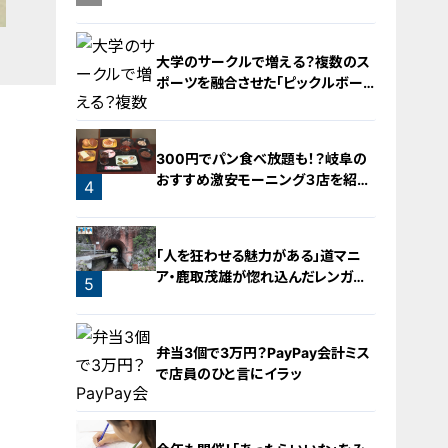
阜の「激安モーニング」とは？
大学のサークルで増える？複数のス
ポーツを融合させた「ピックルボー
ル」
300円でパン食べ放題も！？岐阜の
おすすめ激安モーニング３店を紹
4
介！
3
「人を狂わせる魅力がある」道マニ
ア・鹿取茂雄が惚れ込んだレンガの
5
橋梁とは？未公開の道3選
弁当3個で3万円？PayPay会計ミス
で店員のひと言にイラッ