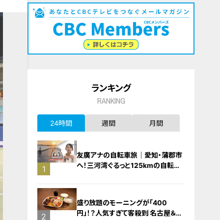
ランキング
RANKING
24時間
週間
月間
友廣アナの自転車旅｜愛知・蒲郡市
へ！三河湾ぐるっと125kmの自転車
1
旅！【チャント！特集】
盛り放題のモーニングが「400
円」！？人気すぎて客殺到 名古屋＆岐
2