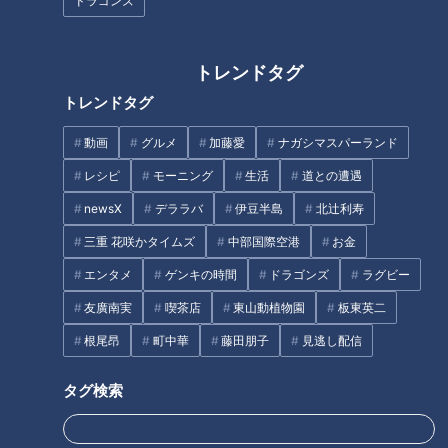
ドラゴンズ
トレンドタグ
トレンドタグ
動画
グルメ
加藤愛
ナガシマスパーランド
根尾昂のプロ初先発は圧巻の投
これが立浪新監督の“オーラ”な
球！来季への希望と背番号
のか！ドラゴンズ沖縄キャンプ
レシピ
モーニング
生活
道との遭遇
「７」の行方
驚きの見聞録
newsX
デララバ
伊豆半島
北辻利寿
タグ
三重 花咲かタイムズ
中部国際空港
お金
エンタメ
ゲンキの時間
ドラゴンズ
ラグビー
スポーツ
中日ドラゴンズ
コラム
井上一樹
友廣南実
喫茶店
東山動植物園
板東英二
根尾昂
福永裕基
金丸夢斗
鵜飼航丞
根尾昂
町中華
藤田朋子
見逃し配信
タグ検索
オススメ関連コンテンツ