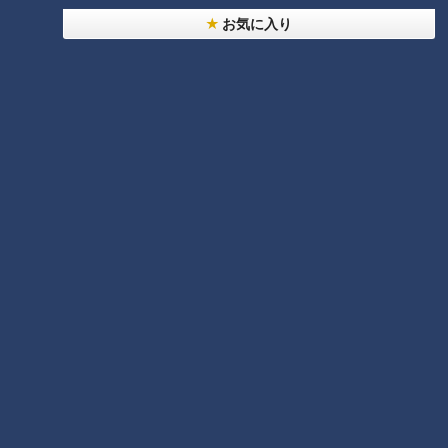
ランキング
お気に入り
RANKING
24時間
週間
月間
NEW
「心筋梗塞」生死の分かれ道は？…“夏の厳しい暑
1
さ”もきっかけに！発症前のキケンなサインと対処
法
「すごい痩せましたね！」…世界一楽なスクワッ
ト！？ダイエットのスペシャリストに学ぶ「無理な
2
くやせる方法」
「夏の脳梗塞」熱中症に似ている！？…生死の分か
れ道！経験者から学ぶ“発症時の身体の異変”
3
ＣＢＣ小川実桜アナ、呪術廻戦展で痛感した「自分
に一番遠い職業」