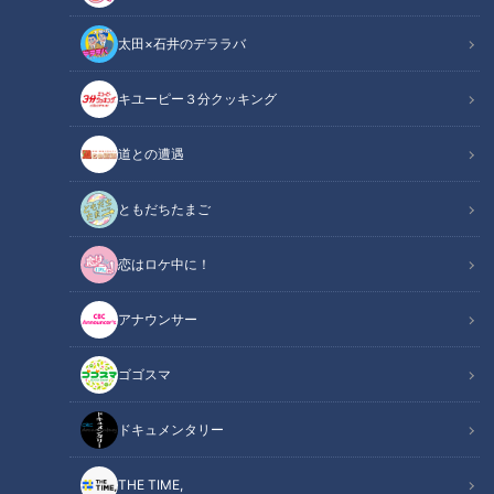
太田×石井のデララバ
キユーピー３分クッキング
鵜飼航丞選手(C)CBCテレビ
道との遭遇
この記事の画像
（全6枚）
ともだちたまご
恋はロケ中に！
アナウンサー
ゴゴスマ
ドキュメンタリー
記事に戻る
THE TIME,