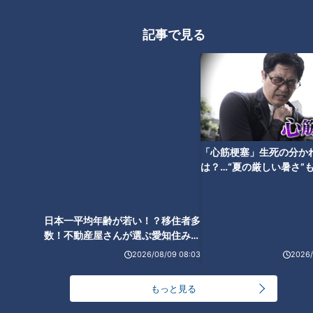
記事で見る
ナゴヤ球場からドラゴンズが去
る日～本拠地移転に思う感動の
歴史と別れの哀愁
「心筋梗塞」生死の分か
は？…“夏の厳しい暑さ”
に！発症前のキケンなサ
法
日本一平均年齢が若い！？移住者多
数！不動産屋さんが選ぶ愛知住みた
い街ランキング1位は？
2026/08/09 08:03
2026/
もっと見る