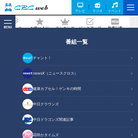
テレビ
ラジオ
イベント
MENU
ニュース
お気に入り
ランキング
ピックアップ
新着記事
CBC MAGAZINE
番組一覧
逆襲なるか？井上新監督のドラゴンズ沖
縄キャンプ、注目は新背番号の選手たち
チャント！
記事に戻る
newsX（ニュースクロス）
健康カプセル！ゲンキの時間
中日クラウンズ
中日ドラゴンズ関連記事
花咲かタイムズ