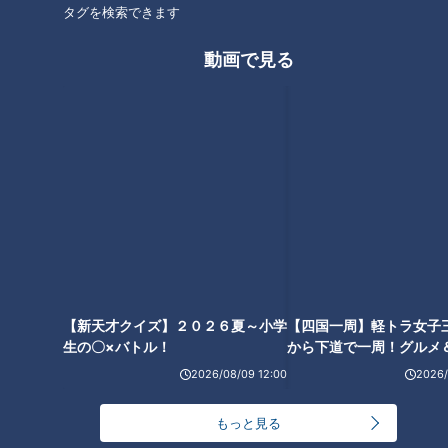
タグを検索できます
動画で見る
「一軍全試合出場＆３０本塁
まさに鉄腕！“竜の守護神”岩瀬
打・１２０打点・打率３割５
仁紀の野球殿堂入りに、心から
分」を公約 真価が問われるプロ
の讃歌を贈る
６年目ドラゴンズ石川昂弥を徹
底解剖
【新天才クイズ】２０２６夏～小学
【四国一周】軽トラ女子
生の〇×バトル！
から下道で一周！グルメ
イブ⑳
中日・清水達也投手に巡ってき
「強いドラゴンズを今の子たち
た好機「マルティネスが抜けた
に…優勝したい、そんだけで
穴はオレがしっかり埋める！」
す。」竜の新選手会長藤嶋健人
2026/08/09 12:00
2026/
の熱いリアルに迫る！
もっと見る