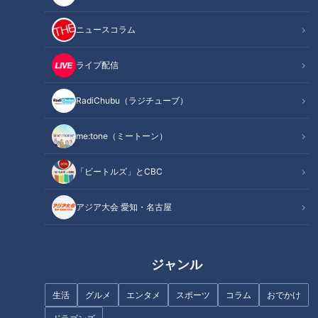
ニュースコラム
この記事を見たあなたへのおすすめ
ライブ配信
RadiChubu（ラジチューブ）
me:tone（ミートーン）
2軍“読谷組”スタートの3選手に
石垣よ、新天地で“細川”にな
注目だ！ドラゴンズ沖縄キャン
れ！ドラゴンズの現役ドラフト
「ビートルズ」とCBC
プの焦点
へファンの思い
アジア大会 愛知・名古屋
ジャンル
さあ、開幕へ！ドラゴンズ未来
中日ドラゴンズ夏の陣へ・・・
生活
グルメ
エンタメ
スポーツ
コラム
おでかけ
の1番打者は？立浪監督直接コー
残念な12球団最下位から脱出
ルも
だ！