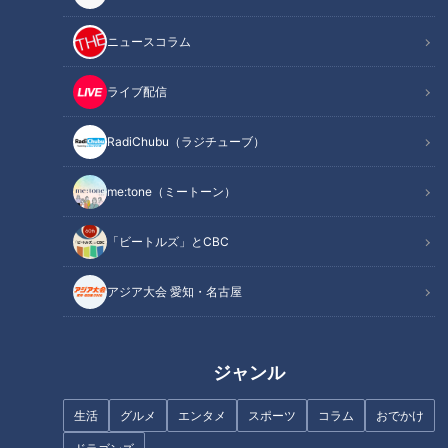
ニュースコラム
ライブ配信
記事に戻る
RadiChubu（ラジチューブ）
me:tone（ミートーン）
この記事を見たあなたへのおすすめ
「ビートルズ」とCBC
アジア大会 愛知・名古屋
ぼる塾が食べまくる！残暑を吹
ジャンル
き飛ばすスタミナ飯！【花咲か
デパートのカリスマ外商員が選
タイムズ】
ぶ、男をアゲるギフト！爆上げ
生活
グルメ
エンタメ
スポーツ
コラム
おでかけ
なるか？【デパチャン】