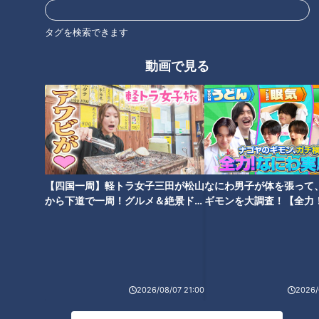
スポーツ
中日ドラゴンズ
タグを検索できます
サンドラを観られなかった全国のドラ友と共有したい番組のコト
動画で見る
スタジオ出演
ホークス
石垣雅海
福田永将
【四国一周】軽トラ女子三田が松山
なにわ男子が体を張って
から下道で一周！グルメ＆絶景ドラ
ギモンを大調査！【全力
イブ⑳
験部～ナゴヤのギモン、
～】
2026/08/07 21:00
2026/