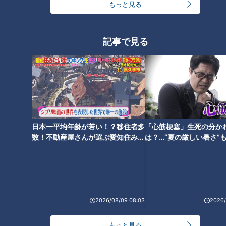
もっと見る
ランキング
RANKING
記事で見る
24時間
週間
月間
ＣＢＣ小川実桜アナ、呪術廻戦展で痛感した「自分
に一番遠い職業」
友廣アナの自転車旅｜愛知・蒲郡市へ！三河湾ぐる
日本一平均年齢が若い！？移住者多
「心筋梗塞」生死の分か
っと125kmの自転車旅！【チャント！特集】
2
数！不動産屋さんが選ぶ愛知住みた
は？…“夏の厳しい暑さ”
い街ランキング1位は？
に！発症前のキケンなサ
法
「名古屋駅のパン屋さんランキング」第2位＆第1位
を発表！食感の秘密は“焼きたてを瞬間冷凍”？「ル
1
3
シュプレーム」の食パンへのこだわり
2026/08/09 08:03
2026/
「人を狂わせる魅力がある」道マニア・鹿取茂雄が
惚れ込んだレンガの橋梁とは？未公開の道3選
もっと見る
4