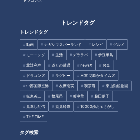
ドラゴンズ
トレンドタグ
土用の丑の日に食べるもの、ウ
ナギ以外もOK！
トレンドタグ
ゲームクリエイター・マヂラブ
動画
ナガシマスパーランド
レシピ
グルメ
野田も脱帽！ 野田ゲーにスカ
モーニング
生活
デララバ
伊豆半島
ウトか！？ 愛知県屈指の進学
校『滝学園』先進技術研究部に
北辻利寿
道との遭遇
newsX
お金
マヂラブが向かった！
ドラゴンズ
ラグビー
三重 花咲かタイムズ
抜けた乳歯、投げるのはもう古
中部国際空港
友廣南実
喫茶店
東山動植物園
い！
板東英二
根尾昂
町中華
藤田朋子
実は最強！「大葉」がメインの
見逃し配信
鷲見玲奈
10000歩お宝さがし
おかずに変身！？大葉大国で聞
THE TIME
いた豪快で激ウマ飯とは
タグ
タグ検索