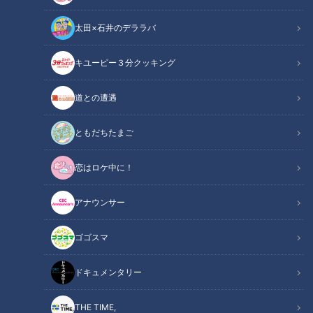
太田×石井のデララバ
キユーピー３分クッキング
ギータがなんぼのもんじゃい!! 己のわき腹をも破壊するフルスイング
道との遭遇
こそ、ドラゴンズ石垣雅海の魅力だ
ともだちたまご
この記事の画像
（全10枚）
恋はロケ中に！
アナウンサー
ゴゴスマ
ドキュメンタリー
THE TIME,