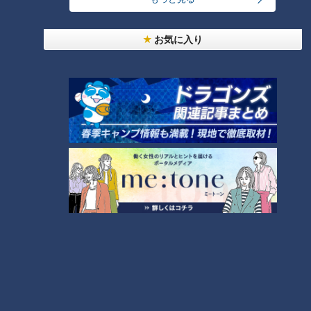
お気に入り
大学のサークルで増える？複数のスポーツを融合さ
せた「ピックルボール」
「夏の脳梗塞」熱中症に似ている！？…生死の分か
れ道！経験者から学ぶ“発症時の身体の異変”
6
「すごい痩せましたね！」…世界一楽なスクワッ
ト！？ダイエットのスペシャリストに学ぶ「無理な
7
くやせる方法」
5
「糖尿病」夏の食生活に注意！…血糖値スパイクが
起きているサインは？糖尿病の予防・改善法
8
廃墟「玄岳ドライブイン」に特別潜入！静岡県の絶
景ロード「伊豆スカイライン」の歴史と魅力に迫る