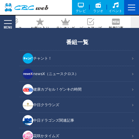
テレビ
ラジオ
イベント
MENU
ニュース
お気に入り
ランキング
ピックアップ
新着記事
CBC MAGAZINE
番組一覧
ギータがなんぼのもんじゃい!! 己のわ
き腹をも破壊するフルスイングこそ、ド
チャント！
ラゴンズ石垣雅海の魅力だ
newsX（ニュースクロス）
記事に戻る
健康カプセル！ゲンキの時間
中日クラウンズ
中日ドラゴンズ関連記事
花咲かタイムズ