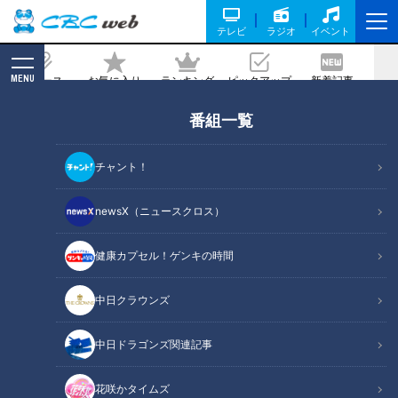
テレビ
ラジオ
イベント
MENU
ニュース
お気に入り
ランキング
ピックアップ
新着記事
CBC MAGAZINE
番組一覧
隊員の視界は炎と煙のみ…火災現場の
「ハイパーレスキュー」に密着
チャント！
記事に戻る
newsX（ニュースクロス）
健康カプセル！ゲンキの時間
中日クラウンズ
中日ドラゴンズ関連記事
花咲かタイムズ