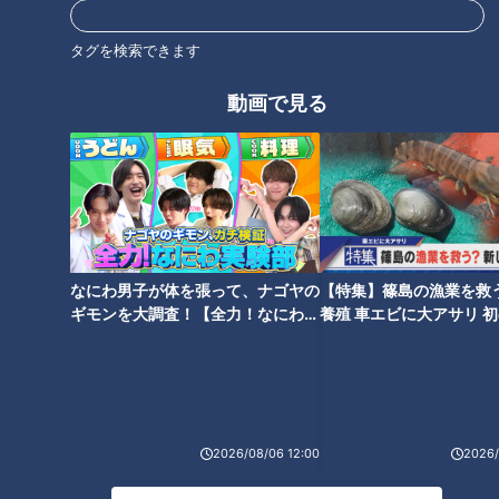
退、そして廃止へ「なくなる前
ちが集まり「百貨店」と呼ばれ
に」「冥土のみやげ」
た地域の台所
タグを検索できます
動画で見る
「クズ男と縁を切りたい」良縁
「遺体の体液で腐食が…」孤独
求める女性たち…悪縁立ち切
死の部屋を片付ける“特殊清掃”…
る“縁切り寺”に密着
超高齢社会の現実
なにわ男子が体を張って、ナゴヤの
【特集】篠島の漁業を救
ギモンを大調査！【全力！なにわ実
養殖 車エビに大アサリ 
験部～ナゴヤのギモン、ガチ検証
【newsX】
～】
コロナ“第７波”に熱中症…出動
要請相次ぐ救急現場に２４時間
2026/08/06 12:00
2026/
密着