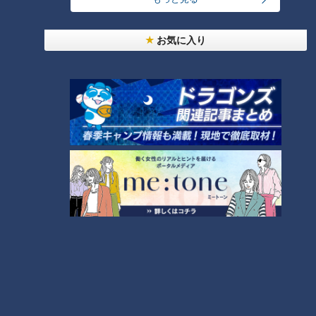
コスプレサミット、ワクワクさん、アジア大会楽
お気に入り
曲…愛知県の話題あれこれ
美味しさと栄養、ダブルでアップ！とうもろこしの
バター醤油炊き込みご飯
【全力！なにわ実験部～ナゴヤのギモン、ガチ検証
～】にんじんプリン
4
2
【全力！なにわ実験部～ナゴヤのギモン、ガチ検証
～】しらたきで作った豚バラミンチの油そば
5
3
なにわ男子が体を張って、ナゴヤのギモンを大調
査！【全力！なにわ実験部～ナゴヤのギモン、ガチ
6