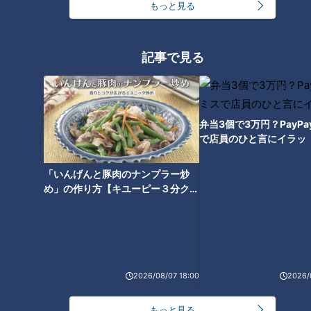
もっと見る
記事で見る
弁当3個で3万円？PayP
で店員のひと言にイラッ
「いんげんと豚肉のナンプラー炒
め」の作り方【キユーピー３分クッ
ランキング
キング】
RANKING
24時間
週間
月間
2026/08/07 18:00
2026/
友廣アナの自転車旅｜愛知・蒲郡市へ！三河湾ぐる
っと125kmの自転車旅！【チャント！特集】
1
もっと見る