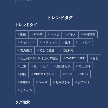
ドラゴンズ
“自動運転”の新幹線に潜入！ボ
沖縄アグー豚を守れ！海を渡っ
タン１つで次の駅へ＆No.1駅員
トレンドタグ
たウイルスの脅威と対策最前線
のサービスとは？
トレンドタグ
タグ
動画
町中華
レシピ
グルメ
中村彩賀
チャント！
ドラゴンズ
生活
エンタメ
動画
ドキュメンタリー
WEB限定
友廣南実
道との遭遇
北辻利寿
北辻利寿の日本はじめて物語
CANDY TUNE
お金
オススメ関連コンテンツ
三重
坂下千里子
夏目みな美
角上清司
静岡
CBCアナウンサー
DCM
SDGs
if珈琲店
newsX
あみやき亭
おでかけ
とんかつ
タグ検索
令和に“渡し船”に乗る理由…引
76年の歴史に幕…闇市の店主た