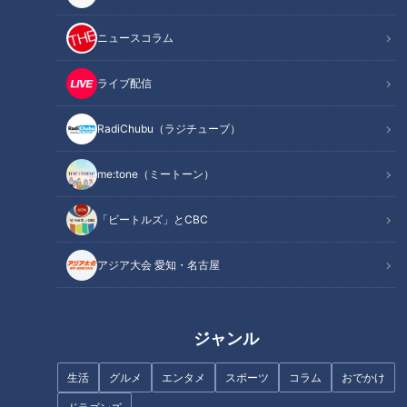
ニュースコラム
ライブ配信
「名二環」の集中工事に潜入！
熱さで服が溶ける？！燃え盛る
アスファルト舗装に隠された秘
大松明を担いでダッシュ！700
RadiChubu（ラジチューブ）
密とは
年続く津島神社の「開扉祭」
me:tone（ミートーン）
「ビートルズ」とCBC
アジア大会 愛知・名古屋
コロナ“第７波”に熱中症…出動
進化を遂げる医療の世界に「ス
要請相次ぐ救急現場に２４時間
ーパードクター」…常識を超え
密着
る技術と熱意！最新スーパード
クターファイル
ジャンル
生活
グルメ
エンタメ
スポーツ
コラム
おでかけ