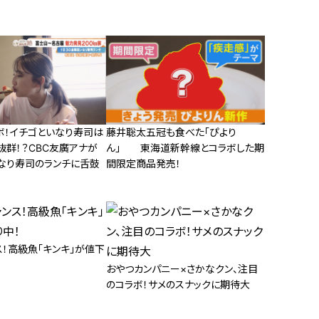
ボ！イチゴといなり寿司は
藤井聡太五冠も食べた「ぴより
抜群！？CBC友廣アナが
ん」 東海道新幹線とコラボした期
なり寿司のランチに舌鼓
間限定商品発売！
！高級魚「キンキ」が値下
おやつカンパニー×さかなクン、注目
のコラボ！サメのスナックに期待大