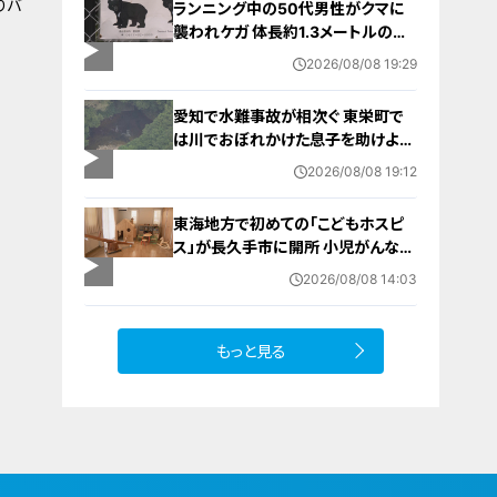
りバ
ランニング中の50代男性がクマに
襲われケガ 体長約1.3メートルのツ
キノワグマに腕や足をかまれる 「つ
2026/08/08 19:29
いに出たかなという感じ」と近隣住
人 東海地方で今年度初の人身被害
愛知で水難事故が相次ぐ 東栄町で
岐阜・高山市
は川でおぼれかけた息子を助けよう
とし父親が心肺停止の状態で搬送
2026/08/08 19:12
田原市ではサーフィン中に公務員の
男性（46）がおぼれ死亡
東海地方で初めての「こどもホスピ
ス」が長久手市に開所 小児がんなど
重い病気の子どもと家族を支える施
2026/08/08 14:03
設 利用料は無料 愛知の「長久手の
おうち」
もっと見る