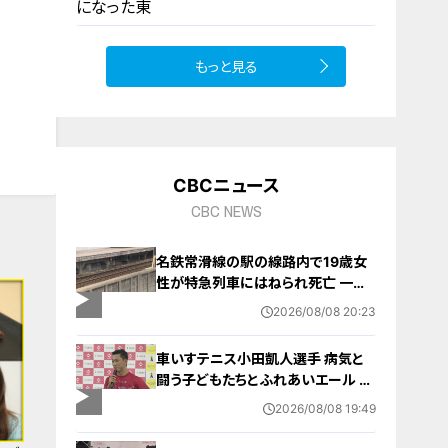
もっと見る
10
CBCニュース
CBC NEWS
名鉄常滑線の駅の線路内で19歳女
性が特急列車にはねられ死亡 一部
区間で一時運転見合わせに お盆休
2026/08/08 20:23
みで空港へ向かう旅行客に影響 愛
知・知多市
車いすテニス小田凱人選手 病気と
闘う子どもたちとふれあいエール ス
ポーツの楽しさ伝える 名古屋・緑区
2026/08/08 19:49