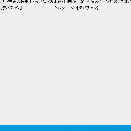
地下福袋大特集 ！ ～これが話
東京・自由が丘発！人気スイーツ店のこだわ
【デパチャン】
ウムクーヘン【デパチャン】