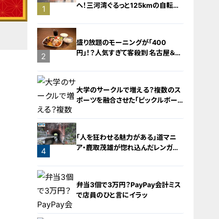
へ！三河湾ぐるっと125kmの自転車
1
旅！【チャント！特集】
盛り放題のモーニングが「400
円」！？人気すぎて客殺到 名古屋＆岐
2
阜の「激安モーニング」とは？
大学のサークルで増える？複数のス
ポーツを融合させた「ピックルボー
ル」
「人を狂わせる魅力がある」道マニ
ア・鹿取茂雄が惚れ込んだレンガの
4
橋梁とは？未公開の道3選
3
弁当3個で3万円？PayPay会計ミス
で店員のひと言にイラッ