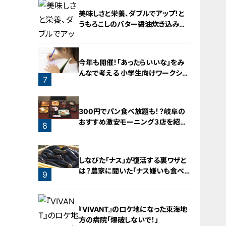
美味しさと栄養、ダブルでアップ！と
うもろこしのバター醤油炊き込みご
飯
5
今年も開催！「あったらいいな」をみ
んなで考える 小学生向けワークショ
7
ップを大府市で開催
6
300円でパン食べ放題も！？岐阜の
おすすめ激安モーニング３店を紹
8
介！
しなびた「ナス」が復活する裏ワザと
は？農家に聞いた「ナス嫌いも食べ
9
られる」アイデアレシピを大公開
『VIVANT』のロケ地になった東海地
方の病院「爆破しないで！」