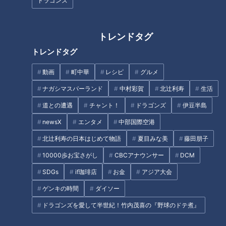
ドラゴンズ
「ココナッツカレーラーメン」
2000円以下で大満足！愛知県発
の作り方【キユーピー３分クッ
トレンドタグ
祥「ステーキのあさくま」の人
キング】
トレンドタグ
気の秘密とは？最新人気ランキ
ングも発表
動画
町中華
レシピ
グルメ
タグ
ナガシマスパーランド
中村彩賀
北辻利寿
生活
動画
生活
エンタメ
ショッピング
道との遭遇
チャント！
ドラゴンズ
伊豆半島
newsX
エンタメ
中部国際空港
北辻利寿の日本はじめて物語
夏目みな美
藤田朋子
オススメ関連コンテンツ
10000歩お宝さがし
CBCアナウンサー
DCM
SDGs
if珈琲店
お金
アジア大会
ゲンキの時間
ダイソー
ドラゴンズを愛して半世紀！竹内茂喜の『野球のドテ煮』
リッチなお取り寄せグルメ！ス
名古屋コーチングルメ!レンジで