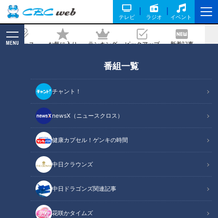
テレビ
ラジオ
イベント
MENU
ニュース
お気に入り
ランキング
ピックアップ
新着記事
CBC MAGAZINE
番組一覧
東京・自由が丘発！人気スイーツ店のこ
だわりバウムクーヘン【デパチャン】
チャント！
2022/11/04 18:30
newsX（ニュースクロス）
健康カプセル！ゲンキの時間
中日クラウンズ
中日ドラゴンズ関連記事
花咲かタイムズ