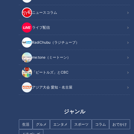
ニュースコラム
ライブ配信
「えびマヨブロッコリー」の作
人気TikToker Maru激推し！夏
り方【キユーピー３分クッキン
の絶景スポットSP【花咲かタイ
グ】
ムズ】
RadiChubu（ラジチューブ）
me:tone（ミートーン）
「ビートルズ」とCBC
人気店のドーナツを再現！余っ
「赤えびのマリネ」の作り方
アジア大会 愛知・名古屋
たお餅で簡単レシピ【家計お助
【キユーピー３分クッキング】
けWEEK】
ジャンル
生活
グルメ
エンタメ
スポーツ
コラム
おでかけ