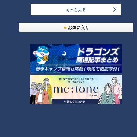
もっと見る
汗をかかないと熱中症のリスクあり！汗をかきにく
い人はどうしたらいいの？
4
お気に入り
急逝木下雄がハマの夜空に降らせた涙雨 侍・井端
コーチが今だから明かす“ドラ大野雄起用法”秘話
5
日本シリーズのＭＶＰ中村紀洋～ドラゴンズ立浪新
政権コーチ列伝（3）
6
ルーキー捕手・石伊雄太に球界が注目！優勝と共に
輝いた竜のキャッチャー列伝
7
【道マニア】新潟・古代から日本海側を支えてきた
「北国街道」【道との遭遇】
8