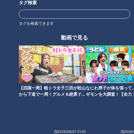
タグ検索
ープストックトーキョーのスー
温めるだけ！【デパチャン】
プ詰め合わせ & 徳島産フローズ
ンフルーツセット【デパチャ
タグを検索できます
ン】
動画で見る
この秋イチオシのコスメ！ ラグ
乾燥肌の人必見！極度乾燥肌(※)
ジュアリーな大人メイク【デパ
に湿潤ヴェールメソッド ※特に
チャン】
乾燥に悩んでいるかたのお肌
【デパチャン】
【四国一周】軽トラ女子三田が松山
なにわ男子が体を張って
から下道で一周！グルメ＆絶景ドラ
ギモンを大調査！【全力
イブ⑳
験部～ナゴヤのギモン、
～】
2026/08/07 21:00
2026/