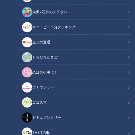
太田×石井のデララバ
デパチャン
キユーピー３分クッキング
「デパチャン」動画
道との遭遇
デパチャンのもぐもぐ担当・ハナミがご紹介するのは、東京・
自由が丘に本店のある和洋菓子店「黒船」のこだわりスイー
ともだちたまご
ツ。ギフトにオススメな焼き菓子の詰め合わせと、しっとり生
恋はロケ中に！
地と上品の甘さが楽しめるバウムクーヘンを実食してレポート
します！
アナウンサー
この記事の画像を見る
ゴゴスマ
この記事を見たあなたへのおすすめ
ドキュメンタリー
THE TIME,