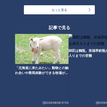
もっと見る
ランキング
記事で見る
RANKING
24時間
週間
月間
師匠は鶴瓶。笑福亭鉄瓶
入りまでの苦難
ゴスペラーズ酒井雄二が語る、音頭とあんこの魅力
「北海道に来たみたい」動物との触
れ合いや乗馬体験ができる牧場がオ
中村彩賀の10000歩お宝さがし｜グルメ＆名所！
ススメ！不動産屋さんが住みたい街
雨の三重・四日市市でお宝探し【チャント！特集】
2
とは
1
「豆腐と天かすの卵とじ丼」の作り方【キユーピー
３分クッキング】
2026/08/08 07:03
2026/
3