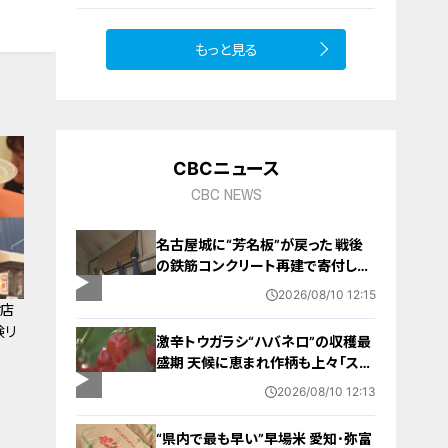
9
もっと見る
10
CBCニュース
CBC NEWS
名古屋城に“芳名板”が戻った 戦後
の鉄筋コンクリート再建で寄付した
個人や団体を記載 2025年に取り外
2026/08/10 12:15
されていた
お店
験リ
激辛トウガラシ“ハバネロ”の収穫最
盛期 天候に恵まれ作柄も上々「スト
レスかかり例年より辛いのでは」 三
2026/08/10 12:13
重･熊野市
“県内で最も早い”早場米 愛知･弥富