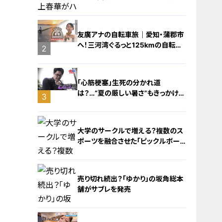
友廣アナの自転車旅｜愛知・蒲郡市
へ！三河湾ぐるっと125kmの自転車
2
旅！【チャント！特集】
1
「心筋梗塞」生死の分かれ道
は？…“夏の厳しい暑さ”もきっかけ
3
に！発症前のキケンなサインと対処
法
大学のサークルで増える？複数のス
ポーツを融合させた「ピックルボー
ル」
売り切れ続出？「ゆかり」の坂角総本
舗がサブレを発売
4