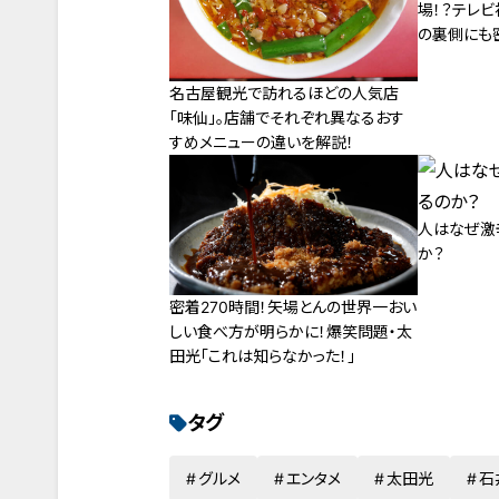
場！？テレ
の裏側にも
名古屋観光で訪れるほどの人気店
「味仙」。店舗でそれぞれ異なるおす
すめメニューの違いを解説！
人はなぜ激
か？
密着270時間！矢場とんの世界一おい
しい食べ方が明らかに！爆笑問題・太
田光「これは知らなかった！」
タグ
グルメ
エンタメ
太田光
石