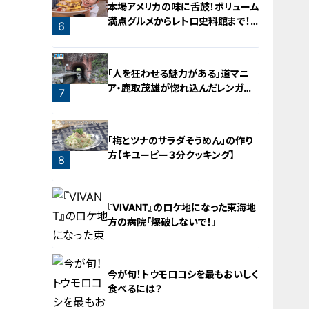
本場アメリカの味に舌鼓！ボリューム
満点グルメからレトロ史料館まで！
6
愛知・東海市の感動スポット3選
5
「人を狂わせる魅力がある」道マニ
ア・鹿取茂雄が惚れ込んだレンガの
7
橋梁とは？未公開の道3選
「梅とツナのサラダそうめん」の作り
方【キユーピー３分クッキング】
8
『VIVANT』のロケ地になった東海地
方の病院「爆破しないで！」
今が旬！トウモロコシを最もおいしく
食べるには？