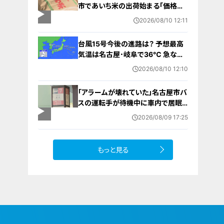
市であいち米の出荷始まる「価格も
リーズナブルになる予想、お茶碗一
2026/08/10 12:11
杯余分に食べて」
台風15号今後の進路は？ 予想最高
気温は名古屋･岐阜で36℃ 急な激
しい雨や雷に注意 愛知･岐阜･三重
2026/08/10 12:10
の天気予報（8/10 昼）
「アラームが壊れていた」名古屋市バ
スの運転手が待機中に車内で居眠
り 47分遅れで運行 金山～妙見
2026/08/09 17:25
町
もっと見る