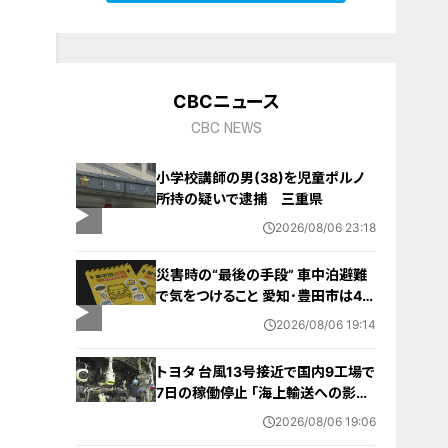
CBCニュース
CBC NEWS
小学校講師の男(38)を児童ポルノ
所持の疑いで逮捕 三重県
2026/08/06 23:18
災害時の“最後の手段” 車中泊避難
で気をつけること 愛知･豊田市は4年
前からマニュアル作成 最悪の場合
2026/08/06 19:14
死に至る｢エコノミークラス症候群｣
にならないために
トヨタ 台風13号接近で国内9工場で
7日の稼働停止 ｢海上輸送への影響
を踏まえ判断｣ 夏季連休明けの17日
2026/08/06 19:06
から再開予定