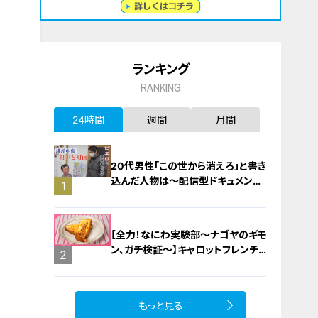
ランキング
RANKING
24時間
週間
月間
20代男性「この世から消えろ」と書き
込んだ人物は～配信型ドキュメンタ
1
リー「ピエロと呼ばれた息子」第１４
０話
【全力！なにわ実験部～ナゴヤのギモ
ン、ガチ検証～】キャロットフレンチ
2
ロースト
もっと見る