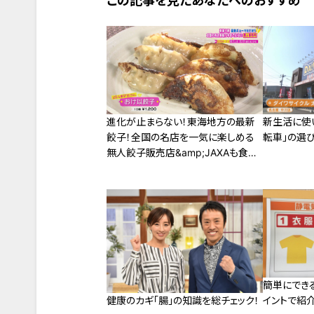
この記事を見たあなたへのおすすめ
進化が止まらない！東海地方の最新
新生活に使
餃子！全国の名店を一気に楽しめる
転車」の選び
無人餃子販売店&amp;JAXAも食べ
た！フリーズドライ餃子
簡単にでき
イントで紹介
健康のカギ「腸」の知識を総チェック！