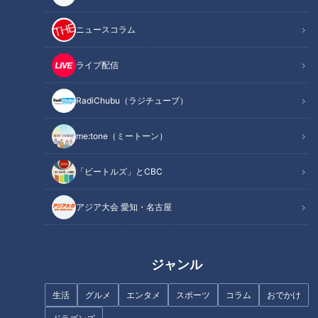
この記事を見たあなたへのおすすめ
ニュースコラム
ライブ配信
RadiChubu（ラジチューブ）
トイレが近くてイベントが楽し
めない！思春期女子のお悩み
字が下手なのが悩み…「誰でも
me:tone（ミートーン）
上手な文字が書ける」美文字の
極意とは
「ビートルズ」とCBC
アジア大会 愛知・名古屋
妻を何と呼ぶ？名前で呼べない
廃業かM&Aか…悩む企業へのア
夫たちの悩み
ドバイス
ジャンル
生活
グルメ
エンタメ
スポーツ
コラム
おでかけ