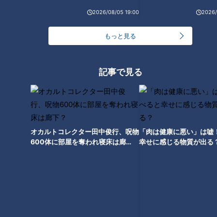
3
2026/08/05 19:00
2026/
NEW
もっと見る
【全力！なにわ実験部～ナゴヤのギモン、ガチ検証
4
～】にんじんプリン
NEW
記事で見る
【特集】名古屋の堀川を木曽川の水で清流に “木曽
5
川導水”なぜ16年ぶり？【newsX】
「一日だけでいい！子守りのサポートをしてほし
い」わんぱく4人兄妹の子守りをお助け！
オカルトコレクター田中俊行、呪物
「肉は健康に悪い」は嘘
6
600体に部屋を奪われ寝床は廊
幸せに感じる物質が出る
下？
美味しさと栄養、ダブルでアップ！とうもろこしの
バター醤油炊き込みご飯
NEW
【全力！なにわ実験部～ナゴヤのギモン、ガチ検証