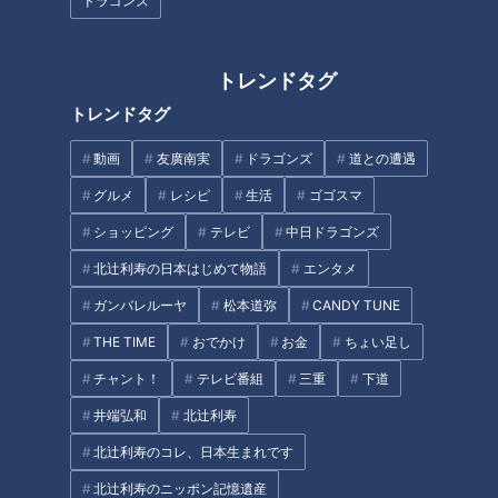
ドラゴンズ
考えよう！学校のルール それ
トレンドタグ
他人には言えない...女性器の色
って本当に必要？
が変わる悩み
トレンドタグ
タグ
動画
友廣南実
ドラゴンズ
道との遭遇
グルメ
レシピ
生活
ゴゴスマ
生活
チャント！
平松賢人
ショッピング
テレビ
中日ドラゴンズ
北辻利寿の日本はじめて物語
エンタメ
ガンバレルーヤ
松本道弥
CANDY TUNE
THE TIME
おでかけ
お金
ちょい足し
チャント！
テレビ番組
三重
下道
井端弘和
北辻利寿
北辻利寿のコレ、日本生まれです
北辻利寿のニッポン記憶遺産