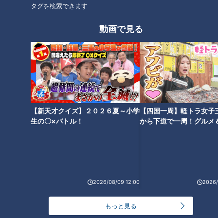
タグを検索できます
動画で見る
朝の歯みがきは「起床後」
「すごい痩せましたね！」…世
or「朝食後」？歯科医師が推奨
界一楽なスクワット！？ダイエ
する歯みがきのタイミングとは
ットのスペシャリストに学ぶ
「無理なくやせる方法」
【新天才クイズ】２０２６夏～小学
【四国一周】軽トラ女子
生の〇×バトル！
から下道で一周！グルメ
イブ⑳
「ラーメンを食べている時の鼻
「認知症」なりやすい人の特徴
水」を抑える方法がある！？出
は？経験者が語る違和感と初期
る人と出ない人の差が明らか
2026/08/09 12:00
2026/
症状…名医おすすめの認知症予
に！
防法もご紹介
もっと見る