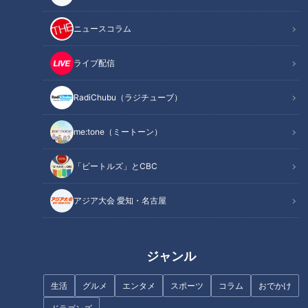
記事に戻る
ニュースコラム
この記事を見たあなたへのおすすめ
ライブ配信
RadiChubu（ラジチューブ）
me:tone（ミートーン）
廃棄予定の野菜でスニーカーを
ゲームクリエイター・マヂラブ
「ビートルズ」とCBC
染める！？
野田も脱帽！ 野田ゲーにスカ
ウトか！？ 愛知県屈指の進学
アジア大会 愛知・名古屋
校『滝学園』先進技術研究部に
マヂラブが向かった！
ジャンル
生活
グルメ
エンタメ
スポーツ
コラム
おでかけ
新緑を満喫できる“絶景ブラン
イケメンや美女からの告白