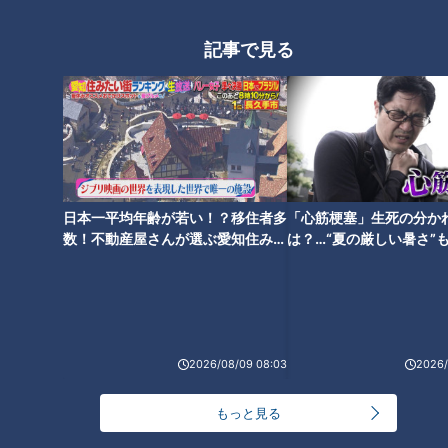
記事で見る
「夏までに10kg痩せる」ダイエ
ットの落とし穴…「内臓脂肪」
お腹へこませ大作戦
日本一平均年齢が若い！？移住者多
「心筋梗塞」生死の分か
数！不動産屋さんが選ぶ愛知住みた
は？…“夏の厳しい暑さ”
い街ランキング1位は？
に！発症前のキケンなサ
法
2026/08/09 08:03
2026/
もっと見る
ランキング