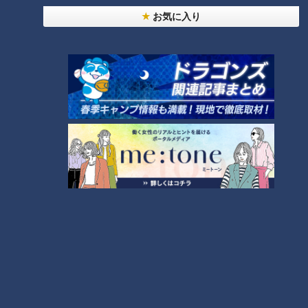
RANKING
お気に入り
24時間
週間
月間
NEW
「心筋梗塞」生死の分かれ道は？…“夏の厳しい暑
1
さ”もきっかけに！発症前のキケンなサインと対処
法
NEW
モーニング娘。‘26井上春華がハロメンで仲良くし
たいと思っている人は？
大学のサークルで増える？複数のスポーツを融合さ
せた「ピックルボール」
「すごい痩せましたね！」…世界一楽なスクワッ
ト！？ダイエットのスペシャリストに学ぶ「無理な
4
くやせる方法」
2