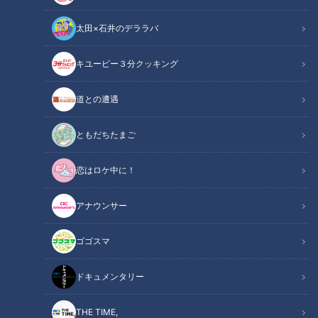
太田×石井のデララバ
キユーピー３分クッキング
CBCテレビ：画像『チャント！』
道との遭遇
この記事の画像
（全7枚）
ともだちたまご
恋はロケ中に！
アナウンサー
ゴゴスマ
ドキュメンタリー
THE TIME,