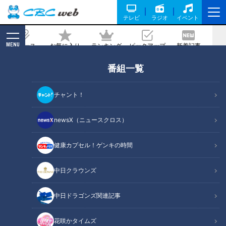
テレビ
ラジオ
イベント
MENU
ニュース
お気に入り
ランキング
ピックアップ
新着記事
CBC MAGAZINE
番組一覧
ゾンビに怪獣、人気キャラクターが町を
練り歩く！？面白ければなんでもアリ！
チャント！
「飛騨神岡初金毘羅宵祭」
newsX（ニュースクロス）
記事に戻る
健康カプセル！ゲンキの時間
中日クラウンズ
中日ドラゴンズ関連記事
花咲かタイムズ