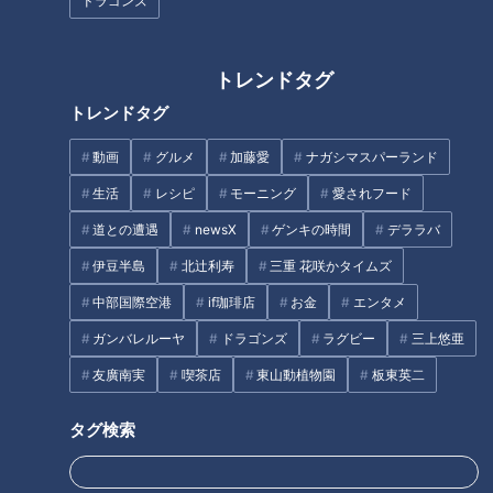
コ”！？毎日クリスマス気分にな
も？ 大人のカプセルトイの世
ドラゴンズ
れるツリーハウスも…東海の最
界！
新“絶景スポット”とは
トレンドタグ
トレンドタグ
動画
グルメ
加藤愛
ナガシマスパーランド
お家のガラクタがお宝に 不用
まるで氷の宮殿！自然が作り出
生活
レシピ
モーニング
愛されフード
品でお小遣い稼ぎ！【家事お役
す大迫力の“巨大氷瀑”！？気象
道との遭遇
newsX
ゲンキの時間
デララバ
立ちWEEK】
予報士激推しの“冬の絶景スポッ
ト”とは
伊豆半島
北辻利寿
三重 花咲かタイムズ
タグ
中部国際空港
if珈琲店
お金
エンタメ
ガンバレルーヤ
ドラゴンズ
ラグビー
三上悠亜
生活
チャント！
寺坂頼我
友廣南実
喫茶店
東山動植物園
板東英二
タグ検索
オススメ関連コンテンツ