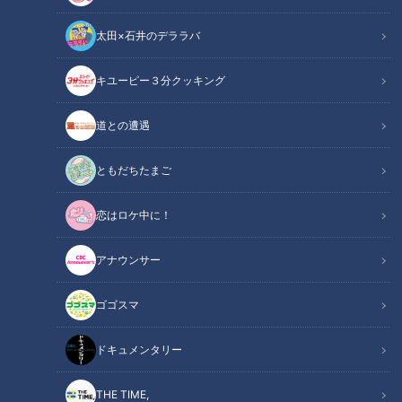
太田×石井のデララバ
キユーピー３分クッキング
CBCテレビ『チャント！』いただきます！ほぼ地元だけ 愛されフード
道との遭遇
この記事の画像
（全7枚）
ともだちたまご
恋はロケ中に！
アナウンサー
ゴゴスマ
ドキュメンタリー
THE TIME,