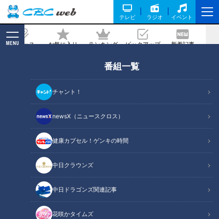
テレビ
ラジオ
イベント
MENU
ニュース
お気に入り
ランキング
ピックアップ
新着記事
CBC MAGAZINE
番組一覧
加藤愛アナが三重・大台町の『ないしょ
餅』を調査！ 内緒なんてもったいない！
チャント！
みんなに教えたくなる愛され和菓子
newsX（ニュースクロス）
記事に戻る
健康カプセル！ゲンキの時間
中日クラウンズ
中日ドラゴンズ関連記事
花咲かタイムズ