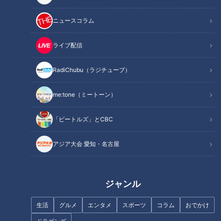
記事に戻る
ニュースコラム
この記事を見たあなたへのおすすめ
ライブ配信
RadiChubu（ラジチューブ）
me:tone（ミートーン）
「行ける所までは行こう！」 ゴ
友廣アナの自転車旅｜知多半島
「ビートルズ」とCBC
ール目前の急斜面に絶望！CBC
から渥美半島の先端へ！新シリ
友廣アナは“岐阜のマチュピチ
ーズ始動 125kmの自転車旅！
アジア大会 愛知・名古屋
ュ”にたどり着けるのか！？
【チャント！特集】
ジャンル
生活
グルメ
エンタメ
スポーツ
コラム
おでかけ
300匹以上のコイが集まる！？
加藤愛アナが愛知県美浜町の