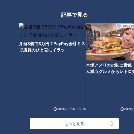
記事で見る
肌だけではダメ！？夏の外出
は“目の日焼け”に要注意！目の
紫外線対策もご紹介
弁当3個で3万円？PayPay会計ミス
で店員のひと言にイラッ
本場アメリカの味に舌鼓
ム満点グルメからレトロ
で！愛知・東海市の感動
選
2026/08/07 06:04
2026/
もっと見る
ランキング