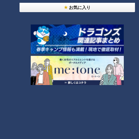
RANKING
お気に入り
24時間
週間
月間
友廣アナの自転車旅｜愛知・蒲郡市へ！三河湾ぐる
っと125kmの自転車旅！【チャント！特集】
1
【全力！なにわ実験部～ナゴヤのギモン、ガチ検証
～】にんじんプリン
2
【全力！なにわ実験部～ナゴヤのギモン、ガチ検証
～】しらたきで作った豚バラミンチの油そば
3
【全力！なにわ実験部～ナゴヤのギモン、ガチ検証
～】赤味噌を使ったミルフィーユ味噌トンカツ
4