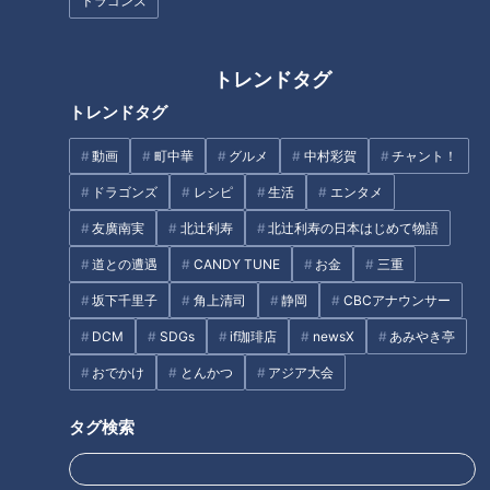
必死すぎる光景にCBC友廣アナ
『大砲巻』を調査！ 縁起よし！
ドラゴンズ
もドン引き！熊野・丸山千枚田
長さ30センチの愛され和スイー
目指して約100㎞の自転車旅ス
ツ
タート
トレンドタグ
トレンドタグ
動画
町中華
グルメ
中村彩賀
チャント！
「未経験でも簡単に弾ける」
「関西万博のパビリオンみた
ドラゴンズ
レシピ
生活
エンタメ
BEGIN考案のギターとは？CBC
い！」CBC友廣アナが世界遺産
友廣南実
北辻利寿
北辻利寿の日本はじめて物語
友廣アナが人生初の弾き語りに
の「鬼ヶ城」に大興奮！自然が
挑戦！
つくりだした絶景とは？
道との遭遇
CANDY TUNE
お金
三重
タグ
坂下千里子
角上清司
静岡
CBCアナウンサー
DCM
SDGs
if珈琲店
newsX
あみやき亭
グルメ
チャント！
三重
加藤愛
愛されフード
おでかけ
とんかつ
アジア大会
タグ検索
オススメ関連コンテンツ