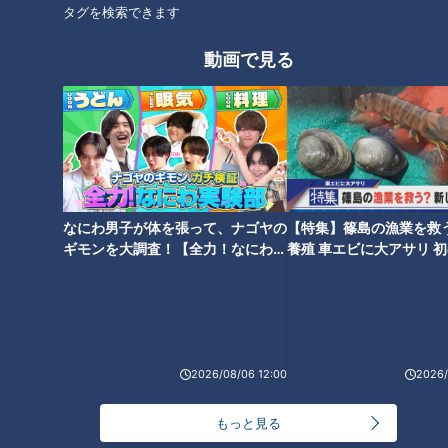
タグを検索できます
動画で見る
「蚊」に刺されないための対策
石丸幹二「すごい痩せました
を体を張って実験 ポイントは
ね！」…世界一楽なスクワッ
「足のにおい」？
ト！？ダイエットのスペシャリ
ストに学ぶ「無理なくやせる方
法」
なにわ男子が体を張って、ナゴヤの
【特集】篠島の漁業を救
ギモンを大調査！【全力！なにわ実
養殖 車エビに大アサリ 
験部～ナゴヤのギモン、ガチ検証
【newsX】
～】
「すすぎ」は最低2回！？“洗濯
ピーマンの肉詰め「パリパリ
王子”直伝！梅雨の部屋干しの嫌
感」を残す裏技があった！？ス
な臭い解消法とは
ーパーで見つけたベテラン主婦
2026/08/06 12:00
2026/
のアイデアを大公開
もっと見る