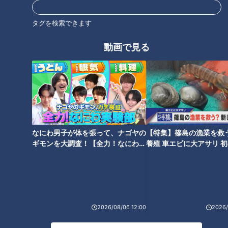
も、今回購入した２袋に加えて、前回の残りおよそ700ｇと、
大量に買い貯めている様です。
タグを検索できます
まずは前回の残りのパスタを茹でながら、32センチのフライ
動画で見る
パンでニンニク・ベーコン・ナスを炒めます。カットトマトは
丸々２缶使用。そして、どこのお家にもありそうな調味料で味
に変化をつけます。それは…、
（ママ・梢さん）
「お砂糖です、うちは砂糖をちょこっと。酸味が結構強かった
なにわ男子が体を張って、ナゴヤの
【特集】篠島の漁業を救
りするのでトマトの」
ギモンを大調査！【全力！なにわ実
養殖 車エビに大アサリ 
験部～ナゴヤのギモン、ガチ検証
【newsX】
これが、我が家流。子どもたちが苦手な酸味を和らげるため、
～】
砂糖を大さじ１杯半加えます。しょう油も加え、濃い目の味付
けに。コンソメスープ、コショウで味を調え、700ｇのパスタ
と和え、モッツァレラチーズをゴロゴロと入れて完成です。
2026/08/06 12:00
2026/