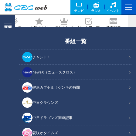
テレビ
ラジオ
イベント
MENU
ニュース
お気に入り
ランキング
ピックアップ
新着記事
CBC MAGAZINE
番組一覧
ピーマンの肉詰め「パリパリ感」を残す
裏技があった！？スーパーで見つけたベ
チャント！
テラン主婦のアイデアを大公開
newsX（ニュースクロス）
2024/02/14 16:50
2024年2月6日放送
健康カプセル！ゲンキの時間
中日クラウンズ
中日ドラゴンズ関連記事
花咲かタイムズ