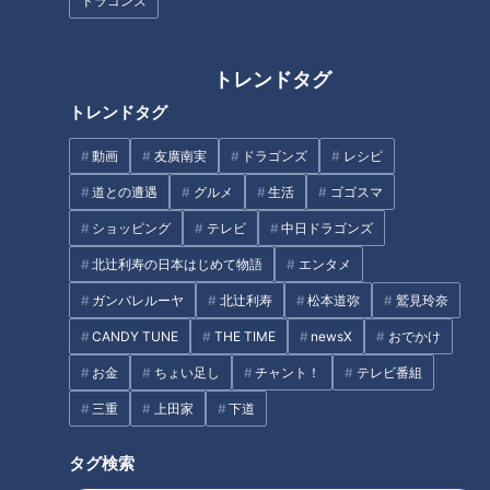
ドラゴンズ
トレンドタグ
トレンドタグ
動画
友廣南実
ドラゴンズ
レシピ
CBCテレビ：画像『チャント！』
道との遭遇
グルメ
生活
ゴゴスマ
3兄妹のママは、パスタ１kg、カットトマト缶、ナスなどを購
ショッピング
テレビ
中日ドラゴンズ
入。たくさん食べるお家のようですが、中でも一番食べるのは
北辻利寿の日本はじめて物語
エンタメ
パパ！
ガンバレルーヤ
北辻利寿
松本道弥
鷲見玲奈
（ママ・梢さん）
CANDY TUNE
THE TIME
newsX
おでかけ
「お皿に盛るのが面倒くさいから、フライパンのまま食べる」
お金
ちょい足し
チャント！
テレビ番組
とっておきの調味料も使うという、大量パスタを見せてもらう
三重
上田家
下道
ため、笑顔いっぱいの５人家族のお宅にお邪魔しました。調理
タグ検索
に使うフライパンは、直径32センチとビッグサイズ！パスタ