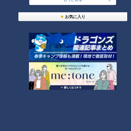
続いて出会ったのは、バターやピーマンなどを買った女性で
お気に入り
す。
（三輪幸子さん）
「きのう残ったひき肉を（ピーマンに）詰めてバター焼き」
ピーマンの食感をうまく残す技を使って作ると聞き、お宅にお
邪魔しました。三輪さんは夫と息子の3人家族。お邪魔した日
は、お友達が遊びに来ていました。
ピーマンの肉詰めは、前日につくったハンバーグのタネの残り
を使用。そのタネは大葉を加えた、さっぱり味のものでした。
このタネは他にも使え、肉団子にしてスープの具材にもなるそ
う。
（三輪幸子さん）