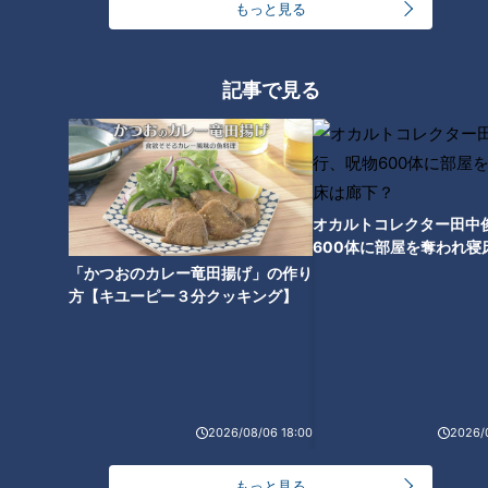
結局、700ｇでは足りずさらに200ｇのパスタを追加で茹で、
もっと見る
つくり置きしておいたクリームソースを絡めた、サケとほうれ
ん草のクリームパスタを長男とパパ用に作りました。
記事で見る
ピーマンの肉詰めはパリパリ食感を残す“蒸し焼
き”がポイント！
オカルトコレクター田中
600体に部屋を奪われ寝
下？
「かつおのカレー竜田揚げ」の作り
方【キユーピー３分クッキング】
2026/08/06 18:00
2026/
もっと見る
CBCテレビ：画像『チャント！』