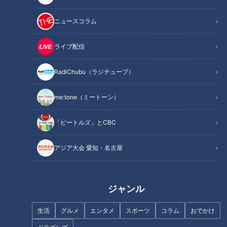
ニュースコラム
INDEX
ソースにお砂糖をプラス！麺900gを完食する大食い家族
ライブ配信
ピーマンの肉詰めはパリパリ食感を残す“蒸し焼き”がポイン
ト！
RadiChubu（ラジチューブ）
1人当たり187円！？ブランド豚を使ったポークケチャップ
オススメ関連コンテンツ
me:tone（ミートーン）
「ビートルズ」とCBC
ソースにお砂糖をプラス！麺900gを完食する大
アジア大会 愛知・名古屋
食い家族
ジャンル
生活
グルメ
エンタメ
スポーツ
コラム
おでかけ