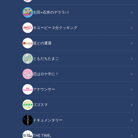
太田×石井のデララバ
CBCテレビ：画像『チャント！』
キユーピー３分クッキング
チャント！
道との遭遇
「チャント！」特集
ともだちたまご
ちょっと気になる、他人の買い物カゴの中身。スーパーで買い
恋はロケ中に！
物を終えた皆さんにカゴの中を見せてもらうのが「カゴ中大調
査」です。今日は何を買いましたか？その食材で何を作ります
アナウンサー
か？名古屋市熱田区にある「サポーレ熱田伏見通り店」で調査
しました。
ゴゴスマ
【動画】ベテラン主婦が教える！ピーマンの肉
ドキュメンタリー
関連リンク
詰め「パリパリ感」を残す裏技がこちら【7分
5秒～】
THE TIME,