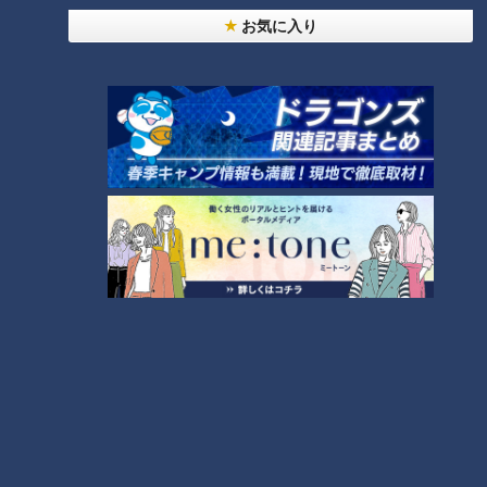
RANKING
お気に入り
24時間
週間
月間
【全力！なにわ実験部～ナゴヤのギモン、ガチ検証
～】しらたきで作った豚バラミンチの油そば
1
「人を狂わせる魅力がある」道マニア・鹿取茂雄が
惚れ込んだレンガの橋梁とは？未公開の道3選
2
友廣アナの自転車旅｜愛知・蒲郡市へ！三河湾ぐる
っと125kmの自転車旅！【チャント！特集】
3
【全力！なにわ実験部～ナゴヤのギモン、ガチ検証
～】にんじんプリン
4