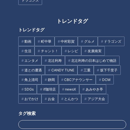
すぎる高低差に一旦ストップ！
い！」CBC友廣アナが世界遺産
ドラゴンズ
CBC友廣アナは阿智村の“日本一
の「鬼ヶ城」に大興奮！自然が
の星空”を見られるのか！？
つくりだした絶景とは？
トレンドタグ
トレンドタグ
動画
町中華
中村彩賀
グルメ
ドラゴンズ
カフェの中にトランポリン！？
加藤愛アナが愛知県美浜町の
生活
チャント！
レシピ
友廣南実
春日井市の喫茶店に寄り道！
『大砲巻』を調査！ 縁起よし！
エンタメ
北辻利寿
北辻利寿の日本はじめて物語
CBC友廣アナが“岐阜のグランド
長さ30センチの愛され和スイー
キャニオン”を目指す
ツ
道との遭遇
CANDY TUNE
三重
坂下千里子
タグ
角上清司
静岡
CBCアナウンサー
DCM
SDGs
if珈琲店
newsX
あみやき亭
グルメ
チャント！
三重
加藤愛
愛されフード
おでかけ
お金
とんかつ
アジア大会
タグ検索
オススメ関連コンテンツ