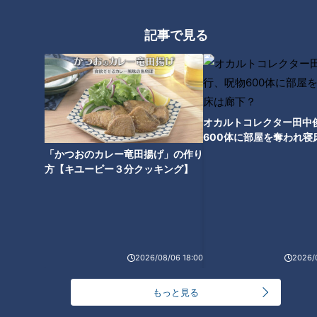
記事で見る
肌だけではダメ！？夏の外出
は“目の日焼け”に要注意！目の
紫外線対策もご紹介
オカルトコレクター田中
600体に部屋を奪われ寝
下？
「かつおのカレー竜田揚げ」の作り
方【キユーピー３分クッキング】
2026/08/06 18:00
2026/
もっと見る
ランキング