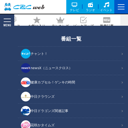
テレビ
ラジオ
イベント
MENU
ニュース
お気に入り
ランキング
ピックアップ
新着記事
CBC MAGAZINE
番組一覧
加藤愛アナが三重・大台町の『ないしょ
餅』を調査！ 内緒なんてもったいない！
チャント！
みんなに教えたくなる愛され和菓子
newsX（ニュースクロス）
記事に戻る
健康カプセル！ゲンキの時間
中日クラウンズ
中日ドラゴンズ関連記事
花咲かタイムズ