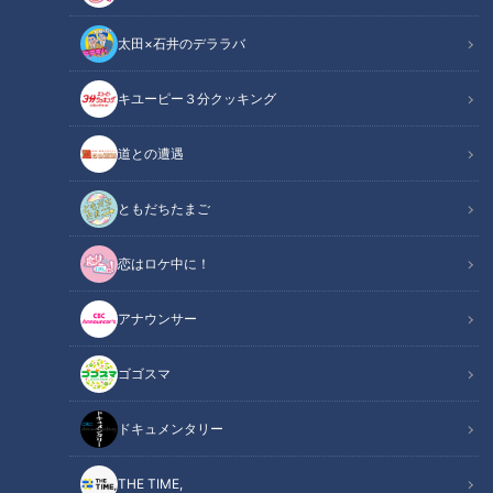
太田×石井のデララバ
キユーピー３分クッキング
CBCテレビ『チャント！』いただきます！ほぼ地元だけ 愛されフード
道との遭遇
この記事の画像
（全7枚）
ともだちたまご
恋はロケ中に！
アナウンサー
ゴゴスマ
ドキュメンタリー
THE TIME,