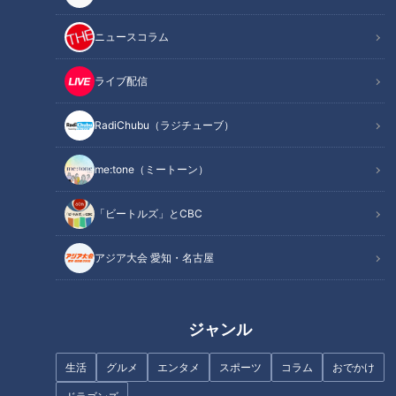
記事に戻る
ニュースコラム
この記事を見たあなたへのおすすめ
ライブ配信
RadiChubu（ラジチューブ）
me:tone（ミートーン）
300匹以上のコイが集まる！？
「会社の近くにあったら通いた
「ビートルズ」とCBC
必死すぎる光景にCBC友廣アナ
い！」メニューは毎日1種類！
もドン引き！熊野・丸山千枚田
CBC友廣アナ大満足の“店主の気
アジア大会 愛知・名古屋
目指して約100㎞の自転車旅ス
まぐれ日替わりランチ”とは？
タート
ジャンル
生活
グルメ
エンタメ
スポーツ
コラム
おでかけ
ゴール目前でお先真っ暗！？辛
「関西万博のパビリオンみた