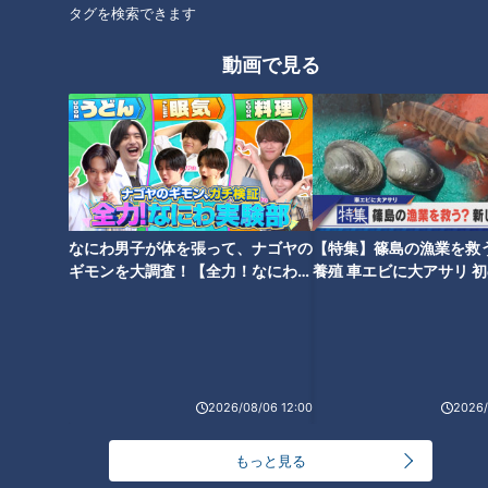
タグを検索できます
動画で見る
「蚊」に刺されないための対策
石丸幹二「すごい痩せました
を体を張って実験 ポイントは
ね！」…世界一楽なスクワッ
「足のにおい」？
ト！？ダイエットのスペシャリ
ストに学ぶ「無理なくやせる方
法」
なにわ男子が体を張って、ナゴヤの
【特集】篠島の漁業を救
ギモンを大調査！【全力！なにわ実
養殖 車エビに大アサリ 
験部～ナゴヤのギモン、ガチ検証
【newsX】
～】
「すすぎ」は最低2回！？“洗濯
ピーマンの肉詰め「パリパリ
王子”直伝！梅雨の部屋干しの嫌
感」を残す裏技があった！？ス
な臭い解消法とは
ーパーで見つけたベテラン主婦
2026/08/06 12:00
2026/
のアイデアを大公開
もっと見る