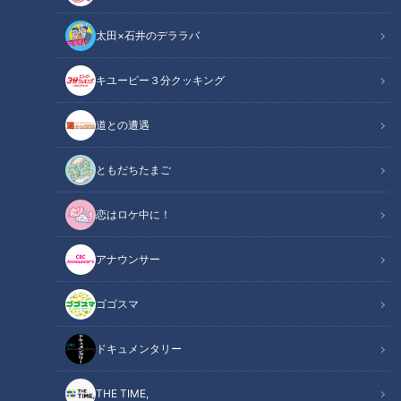
太田×石井のデララバ
CBCテレビ『花咲かタイムズ』うなずキング
キユーピー３分クッキング
花咲かタイムズ
うなずキング
道との遭遇
パンについての知識を問う「パンシェルジュ検定」2級の資格
ともだちたまご
を持つMAG!C☆PRINCE（マジックプリンス）・大城光さん
恋はロケ中に！
が、極上の“秋パン”を紹介！毎月新店をチェックしているパン
の中から、今食べるべき新店の“秋パン”を厳選して実食リポー
アナウンサー
トしました。
ゴゴスマ
INDEX
ドキュメンタリー
3種のきのこが香る！具材ゴロゴロ総菜パン
4日がかりの芸術！カボチャのキューブクロワッサン
THE TIME,