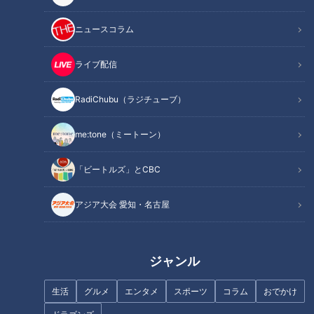
元フレンチシェフが進化させた名古屋名物パン
オススメ関連コンテンツ
ニュースコラム
ライブ配信
3種のきのこが香る！具材ゴロゴロ総菜パン
RadiChubu（ラジチューブ）
me:tone（ミートーン）
「ビートルズ」とCBC
アジア大会 愛知・名古屋
ジャンル
CBCテレビ『花咲かタイムズ』うなずキング
生活
グルメ
エンタメ
スポーツ
コラム
おでかけ