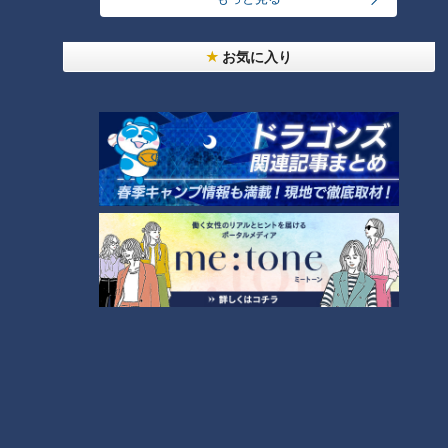
お気に入り
CBCテレビ『花咲かタイムズ』うなずキング
そんなクロワッサンと同じ生地を使用した「パンプキンデニッ
シュパイ」（600円）は、見た目も美しい秋の新作。デニッシ
ュにパイを挟んだ生地の中には、たっぷりのカボチャクリー
ム。上にはねっとりとしたカボチャのペーストがのったカボチ
ャ尽くしのクロワッサンは、かぼちゃはもちろん、食感の違い
も楽しめます。
TWIST AND COFFEE ROASTERS
住所：愛知県岡崎市末広町3-8
電話：0564-64-0676