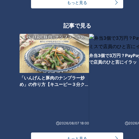
もっと見る
記事で見る
CBCテレビ『花咲かタイムズ』うなずキング
岡崎市にオープンした「TWIST AND COFFEE
ROASTERS（ツイストアンドコーヒーロースターズ）」は、
弁当3個で3万円？PayP
広々とした店内にイートインスペースを完備。2階にも席があ
で店員のひと言にイラッ
るので、ゆったりくつろげます。看板メニューは、4日かけて
「いんげんと豚肉のナンプラー炒
作る超特大サイズの「クロワッサン」（440円）。外はサクサ
め」の作り方【キユーピー３分クッ
ク、中はもちもちの食感が楽しめます。
キング】
2026/08/07 18:00
2026/
もっと見る