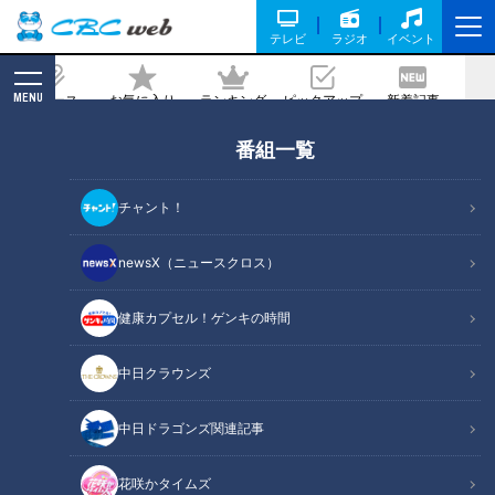
テレビ
ラジオ
イベント
MENU
ニュース
お気に入り
ランキング
ピックアップ
新着記事
CBC MAGAZINE
番組一覧
秋の味覚が満載！パンマニアが厳選する
東海地方の“秋パン”
チャント！
2024/10/11 17:04
2024年10月5日放送
newsX（ニュースクロス）
健康カプセル！ゲンキの時間
中日クラウンズ
中日ドラゴンズ関連記事
花咲かタイムズ