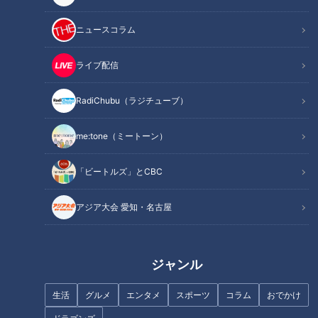
プロになった出身アスリートのトロフィーなどが飾ってありま
す。
ニュースコラム
ライブ配信
RadiChubu（ラジチューブ）
me:tone（ミートーン）
「ビートルズ」とCBC
アジア大会 愛知・名古屋
CBCテレビ / TBS『THE TIME，』
ジャンル
本日紹介する天才格闘技少年の片山魁君は14歳。身長153セ
生活
グルメ
エンタメ
スポーツ
コラム
おでかけ
ンチ、体重40キロという一見きゃしゃな体形ですが、ムエタ