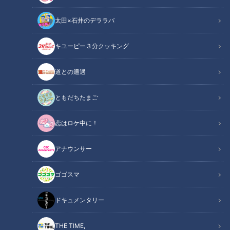
太田×石井のデララバ
キユーピー３分クッキング
道との遭遇
ともだちたまご
THE TIME,
THE TIME,
恋はロケ中に！
TBS系朝の情報番組『THE TIME,』の中継コーナーに、CBC
アナウンサー
テレビの若狭敬一アナウンサーが登場。愛知県から天才格闘技
少年を紹介しました。
ゴゴスマ
若狭アナが訪れたのは、豊橋市のジム「フォレストプラス下
ドキュメンタリー
地店」。総合格闘技で活躍している朝倉未来・海兄弟も通って
いた名門です。ジムの一角にはムエタイやキックボクシングの
THE TIME,