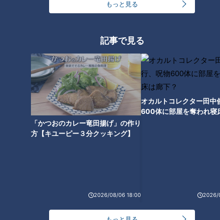
もっと見る
片山君が二段蹴りをきれいに決めたところで、若狭アナは
「ストップ！おじさんの血が騒いできちゃいました。魁君、山
記事で見る
村先生、私もスパーリングさせていただいていいですか？」と
不敵な提案。カメラを向けると、ヘッドギア、ボディプロテク
ターなど防具を完全装備済みです。片山君が「逆に大丈夫です
か？」と聞くと、「大丈夫よ！誰に言えって言われたの？そん
なセリフ！昔は『倉敷のヤンチャ眼鏡』と言われていた、筋金
オカルトコレクター田中
入りのワルなんだよ！眼鏡をはずしている時、おじさんは本気
600体に部屋を奪われ寝
下？
だから！」とリングイン。スタジオから「気を付けてください
「かつおのカレー竜田揚げ」の作り
方【キユーピー３分クッキング】
ね！」と声援が飛ぶ中、スパーリングが始まりました。 若狭
アナが次々にパンチを放つも、片山君には全く当たらず。「逃
げているだけでは、チャンピオンになれないから！得意の二段
蹴り、ちょうだいよ！おじさんは足腰には自信があるから！」
と若狭アナが腹の防具を向けると、見事な蹴りがさく裂！
2026/08/06 18:00
2026/
もっと見る