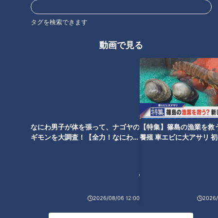
ドルキックなどを見事に打ち込んでいきます。シュートボクシ
ングは約40年前に日本で生まれたスポーツで、キック、パン
タグを検索できます
チの他、立ち関節技、投げ技もある総合格闘技です。元々はダ
動画で見る
イエットをしていた母の影響でジムに通い始めたという片山
君。今では日曜日以外の週6日、夜10時半まで練習を積み重ね
ています。
なにわ男子が体を張って、ナゴヤの
【特集】篠島の漁業を救
ギモンを大調査！【全力！なにわ実
養殖 車エビに大アサリ 
験部～ナゴヤのギモン、ガチ検証
【newsX】
～】
2026/08/06 12:00
2026/
CBCテレビ / TBS『THE TIME，』