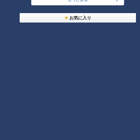
お気に入り
CBCテレビ / TBS『THE TIME，』
ロープ際まで吹っ飛んだ若狭アナは、驚きの 表情で「今、
何割で蹴った？」と質問。片山君が「10割でいきました」と答
えると、「ちょっとリハと違うね！」と苦笑いです！「好きな
子とかいるんでしょ？」と話しかけながら近づいた若狭アナ
は、突然、片山君に組み付こうとしますが、鮮やかな首投げで