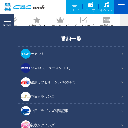
テレビ
ラジオ
イベント
MENU
ニュース
お気に入り
ランキング
ピックアップ
新着記事
CBC MAGAZINE
番組一覧
CBC若狭アナがシュートボクシングに挑
戦！日本一4回の天才格闘技少年とスパ
チャント！
ーリング！
newsX（ニュースクロス）
2022/10/19 10:54
2022年10月14日放送
健康カプセル！ゲンキの時間
中日クラウンズ
中日ドラゴンズ関連記事
花咲かタイムズ