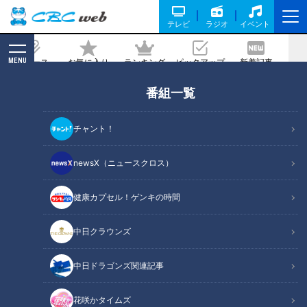
テレビ
ラジオ
イベント
MENU
ニュース
お気に入り
ランキング
ピックアップ
新着記事
CBC MAGAZINE
番組一覧
吉本多香美【スジナシ】感動ストーリー
誕生！？鶴瓶「長ぜりふ、自分がバトン
チャント！
持って走り出すもん」
newsX（ニュースクロス）
2024/01/05 20:00
健康カプセル！ゲンキの時間
中日クラウンズ
中日ドラゴンズ関連記事
花咲かタイムズ