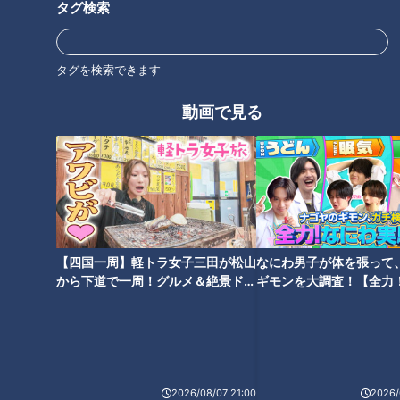
タグ検索
強さと「相手を思う純粋な気持ち」が伝わったからである。結
果、吉本多香美の本当の人間性が全面に出たのだ、見ている
人々は、そのパーソナリティーに共感を覚えたのである。「な
タグを検索できます
んであんたがストリッパーになったの？」という質問に「実
動画で見る
は、機会があってストリップを見てきたばかりなんです。スジ
ナシって実際にあったことがそのまま出てしまうんですね！」
と言う吉本であった。
この記事の画像を見る
【四国一周】軽トラ女子三田が松山
なにわ男子が体を張って
この記事を見たあなたへのおすすめ
から下道で一周！グルメ＆絶景ドラ
ギモンを大調査！【全力
イブ⑳
験部～ナゴヤのギモン、
～】
2026/08/07 21:00
2026/