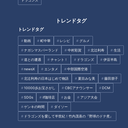
ドラゴンズ
話の展開で、新郎が余命わずかであることになるのだが、吉本
は新郎を思う気持ちを更に強く語る。「実は、私ストリッパー
トレンドタグ
なんです。」と自分の身の上を告白しながら「彼は私の宝物な
トレンドタグ
んです。彼のためなら何でもできる・・。」とまるで吉本個人
動画
町中華
レシピ
グルメ
の恋愛観を語っているように切々と台詞を繰り出す。スジナシ
は、演じる人の人間が浮き彫りになるトーク番組なのだ・・と
ナガシマスパーランド
中村彩賀
北辻利寿
生活
いうことを充分過ぎるほど感じている鶴瓶は、吉本とのスジナ
道との遭遇
チャント！
ドラゴンズ
伊豆半島
シドラマで吉本多香美自身が経験したであろうと思われる恋愛
newsX
エンタメ
中部国際空港
のストーリーと相手を思う気持ち、吉本の情の深さを知ってし
北辻利寿の日本はじめて物語
夏目みな美
藤田朋子
まう。
10000歩お宝さがし
CBCアナウンサー
DCM
しかし、吉本自身は、スジナシを成立させることに専念し架空
SDGs
if珈琲店
お金
アジア大会
のストーリーを展開させているつもりになっている。計算や読
ゲンキの時間
ダイソー
みは一切無いのだ・・。実際にこのドラマは、吉本の迫真の演
ドラゴンズを愛して半世紀！竹内茂喜の『野球のドテ煮』
技によってモニタースタジオの観客の涙を誘い、見ているスタ
ッフをも感動させるものだった。それは、吉本自身の「愛」の