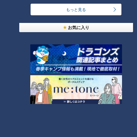
止事項追加の事態！
もっと見る
タグ
動画
エンタメ
スジナシ
吉本多香美
笑福亭鶴瓶
お気に入り
番組紹介
鶴瓶のスジナシ
「鶴瓶のスジナシ」動画
笑福亭鶴瓶とゲストがその日に知らされるセットの中で、台本（＝
スジ）ナシ・打合せナシ・ＮＧナシのぶっつけ本番で“即興ドラ
マ”を演じるバラエティ番組「スジナシ」。1998年にCBCテレビで
放送を開始し、2011年からは番組名を「鶴瓶のスジナシ」に。進
行役にフリーアナウンサーの中井美穂さんが加わりました。その
後、2014年に番組は終了し、現在は定期的に舞台公演が開かれて
います。
その魅力は、意外なストーリー展開や、想像を絶する結末など、台
本が無いからこそ生み出される多様なドラマ。お互いの意思が上手