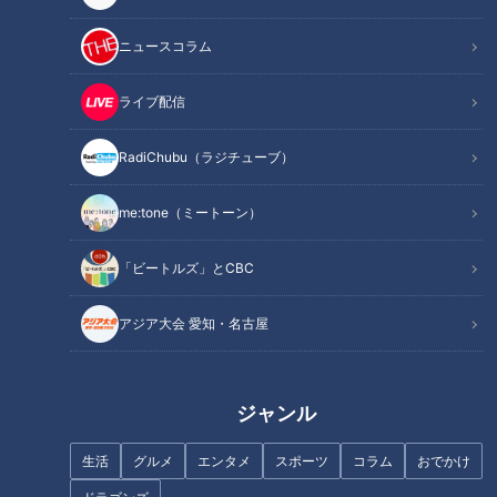
は、新郎の父親である。訳あって家族とは離ればなれの生活を
しているらしい。しかし、結婚することを聞きつけた鶴瓶は、
ニュースコラム
身の回りを整えて式場に駆けつけてきたのである。
ライブ配信
吉本は、義父が来てくれたことを喜び、二人の話は自然に息子
（新郎）のことになる。「あいつ借金あるの知ってますか？」
RadiChubu（ラジチューブ）
「貴方のような綺麗な方がなんで？」と吉本が結婚を決意した
me:tone（ミートーン）
真相に迫る質問をする。しかし吉本は、「全て聞いていま
す。」「あの人の優しさが好きなんです。」と結婚を決意した
「ビートルズ」とCBC
いきさつを話す。「近くに住んでいて２年くらいつき合ったん
ですが、別れることになって・・・でも離ればなれになったら
アジア大会 愛知・名古屋
忘れられない気持ち、自分にとって大切な人なんだという気持
ちが確認できて・・。」と明らかに今考えついたような内容で
は無い台詞と共に、「たとえどんな形になってもあの人が幸せ
ジャンル
だ、生きていて良かったと思えるような結婚式にした
い・・。」と涙を流す吉本に鶴瓶は、ただならぬものを感じ
生活
グルメ
エンタメ
スポーツ
コラム
おでかけ
る。