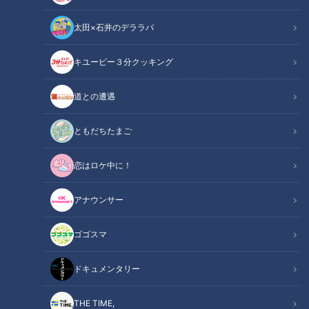
太田×石井のデララバ
キユーピー３分クッキング
鶴瓶のスジナシ
「鶴瓶のスジナシ」動画
道との遭遇
【2001年3月2日初回放送】
ともだちたまご
ゲストは吉本多香美、鶴瓶とは初仕事である。もともと吉本自
恋はロケ中に！
身がスジナシの大ファンであり、本人の希望もあって実現した
今回の出演である。今回の設定は「新婦の控え室」。設定通り
アナウンサー
吉本が新婦になるのか？それを裏切って別の役柄を選択するの
か？鶴瓶との関係は？などなど注目のスタートとなった。
ゴゴスマ
ストーリーは、吉本が結婚式を控えた新婦で控え室にいる所に
ドキュメンタリー
鶴瓶が入ってくるところからスタートした。吉本は鶴瓶を見
て、「お義父さん？お義父さんでしょ。」と直感する。鶴瓶
THE TIME,