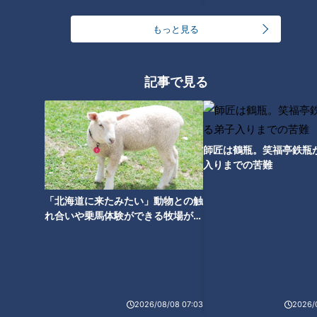
保阪尚希【スジナシ】サイレン
三浦友和【スジナシ】超自然演
ト芝居最長！？鶴瓶「黙る勇気
技に弄ばれる鶴瓶「飽きてんね
もっと見る
っているんですよ」
んて！」
記事で見る
石田えり【スジナシ】個性爆
山本學【スジナシ】鶴瓶「あん
師匠は鶴瓶。笑福亭鉄瓶
発！想定越え展開に鶴瓶「抜群
な人に手をつけるなんて、バレ
入りまでの苦難
やんなぁほんまに」
るの丸わかり」
「北海道に来たみたい」動物との触
れ合いや乗馬体験ができる牧場がオ
ススメ！不動産屋さんが住みたい街
とは
名古屋章【スジナシ】まさかの
左とん平【スジナシ】独特な空
スタジオ破壊！？鶴瓶「助けて
気感！鶴瓶「この終わり方は、
2026/08/08 07:03
2026/
くれぇ！」スジナシ史上初の禁
ほんと、初めてですよ」