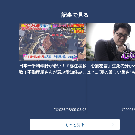
平松くん：数えきれないくらいのお店が提供しているんです
記事で見る
ね！
日本一平均年齢が若い！？移住者多
「心筋梗塞」生死の分か
数！不動産屋さんが選ぶ愛知住みた
は？…“夏の厳しい暑さ”
い街ランキング1位は？
に！発症前のキケンなサ
法
CBCテレビ『ゴゴスマ』
2026/08/09 08:03
2026/
お店の方：おまたせしました。「鮭親子わっぱ飯（1980
円）」です。
もっと見る
平松くん：わぁー綺麗！これが「わっぱ」なんですね。美味し