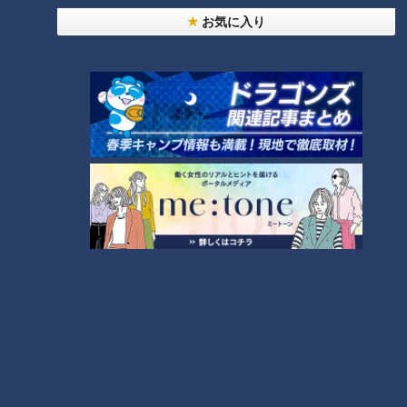
そう！いただきまーす。
お気に入り
ハンパないですよ！イクラもね～新鮮じゃないと味わえないプ
チプチ感。
そこに負けてないくらいサケがね、ちゃんと味を出している。
やっぱ、この新潟といえばのお米が美味しい～。
器も木でできているっていうので雰囲気出ていますよね！
CBCテレビ『ゴゴスマ』