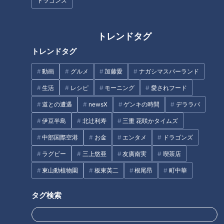
ドラゴンズ
今回は、新潟県新潟市にやってまいりました。
新潟といえばお米ですよね！ただ、他にも美味しいグルメがた
トレンドタグ
くさんあると思うので、見つけてきます。
トレンドタグ
ということで、レッツ発掘！
動画
グルメ
加藤愛
ナガシマスパーランド
地元の男性からリサーチします。
生活
レシピ
モーニング
愛されフード
男性：せいろで蒸したご飯にサケとかいろんなものがのってい
る、「わっぱ飯」。
道との遭遇
newsX
ゲンキの時間
デララバ
平松くん：「わっぱ飯」？
伊豆半島
北辻利寿
三重 花咲かタイムズ
中部国際空港
お金
エンタメ
ドラゴンズ
昭和３０年くらいに誕生したという新潟市の郷土料理、今回
ラグビー
三上悠亜
友廣南実
喫茶店
は発祥のお店と言われる『わっぱ飯 田舎家』へ。
東山動植物園
板東英二
根尾昂
町中華
タグ検索