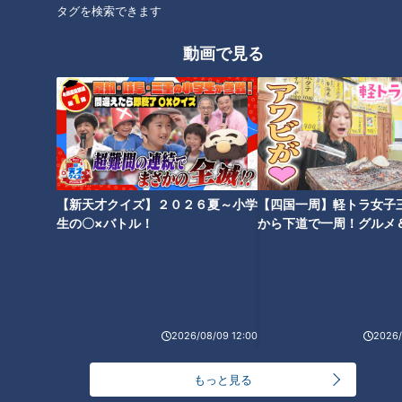
タグを検索できます
動画で見る
CBCテレビ『ゴゴスマ』
平松くん：「わっぱ飯」はどういうものなんでしょうか？
【新天才クイズ】２０２６夏～小学
【四国一周】軽トラ女子
お店の方：木でつくった丸い入れ物が「わっぱ」なんです。蒸
生の〇×バトル！
から下道で一周！グルメ
して温かくして食べる、米が良い！上にのせる具材が良い！そ
イブ⑳
れでもう味になるんですよ！
平松くん：具材っていうのは？
お店の方：サケ・カニ・エビ、時期になるとカキなど、いろん
な具材をのせた「わっぱ飯」があります。
2026/08/09 12:00
2026/
平松くん：新潟市内だと、どれくらいの数のお店で食べられる
んですか？
もっと見る
お店の方：数えたことがないから分からないけど…。