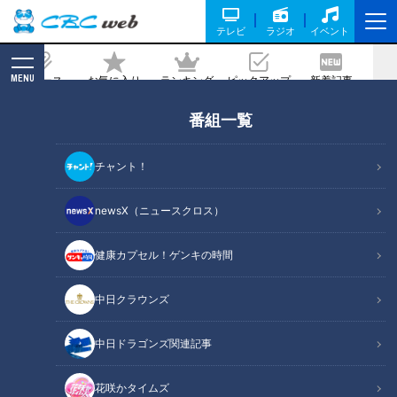
テレビ
ラジオ
イベント
MENU
ニュース
お気に入り
ランキング
ピックアップ
新着記事
CBC MAGAZINE
番組一覧
ホカホカに蒸していただきます！味も見
た目も美味しい郷土料理「わっぱ飯」を
チャント！
紹介！ボイメン平松賢人が新潟県・新潟
市で発掘。
newsX（ニュースクロス）
2022/01/19 19:00
健康カプセル！ゲンキの時間
中日クラウンズ
中日ドラゴンズ関連記事
花咲かタイムズ