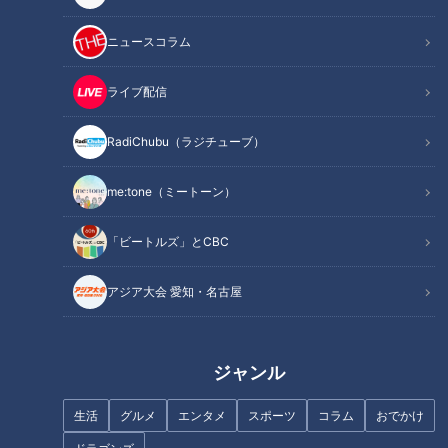
CBCテレビ『ゴゴスマ』
ニュースコラム
『ゴゴスマ』で各地のご当地グルメを紹介する毎週月曜日の
コーナー「ボイメンの感動ごはん・発掘グルメ篇」。今回は、
ライブ配信
BOYS AND MENの平松賢人くんが新潟県・新潟市で発掘しま
す！
RadiChubu（ラジチューブ）
me:tone（ミートーン）
「ビートルズ」とCBC
アジア大会 愛知・名古屋
ジャンル
生活
グルメ
エンタメ
スポーツ
コラム
おでかけ
CBCテレビ『ゴゴスマ』