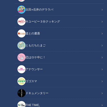
太田×石井のデララバ
キユーピー３分クッキング
ゴゴスマ
道との遭遇
ボイメンの感動ごはん
ともだちたまご
恋はロケ中に！
アナウンサー
ゴゴスマ
ドキュメンタリー
THE TIME,