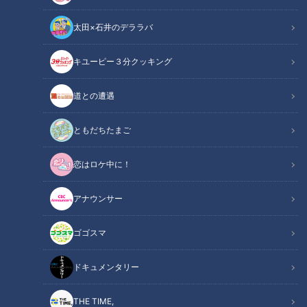
太田×石井のデララバ
CBCテレビ：画像『キユーピー3分クッキング』
キユーピー３分クッキング
キユーピー３分クッキング
レシピ紹介
道との遭遇
定番おかず「鶏の照り焼き」を簡単においしく作りましょう。
ともだちたまご
鶏肉はそぎ切りにするとたれがからみやすく、火の通りもよく
恋はロケ中に！
なります。（講師：髙井英克先生／キユーピー３分クッキング
）
アナウンサー
鶏の照り焼き（2026年3月2日放送）【３分ク
関連リンク
ゴゴスマ
ッキング公式】
ドキュメンタリー
INDEX
THE TIME,