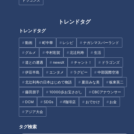
ドラゴンズ
作り方
トレンドタグ
1 長ねぎは4cm長さに切り、片面に5mm間隔の切り目を入れ
トレンドタグ
る。
動画
町中華
レシピ
ナガシマスパーランド
2 みりん、しょうゆ、酒を混ぜ、照り焼きだれを作る。
グルメ
中村彩賀
北辻利寿
生活
道との遭遇
newsX
チャント！
ドラゴンズ
3 鶏肉は余分な皮と筋を除き、一口大のそぎ切りにする。小
伊豆半島
エンタメ
ラグビー
中部国際空港
麦粉を薄くまぶして余分な粉を落とす。
北辻利寿の日本はじめて物語
夏目みな美
板東英二
藤田朋子
10000歩お宝さがし
CBCアナウンサー
4 フライパンに油大さじ2を熱して3の皮目を下にして並べ、
あいたところに長ねぎを入れて2分ほど焼き、焼き色がついた
DCM
SDGs
if珈琲店
おでかけ
お金
ら返して30秒ほど焼く。
アジア大会
5 ペーパータオルで余分な油をふきとり、2を加えて強火に
タグ検索
し、フライパンを揺すって照り焼きだれをからめる。泡が大き