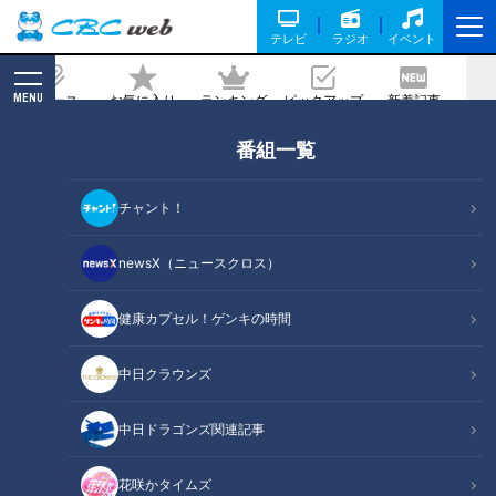
テレビ
ラジオ
イベント
MENU
ニュース
お気に入り
ランキング
ピックアップ
新着記事
CBC MAGAZINE
番組一覧
「鶏の照り焼き」の作り方【キユーピー
３分クッキング】
チャント！
2026/03/02 18:00
2026年3月2日放送
newsX（ニュースクロス）
健康カプセル！ゲンキの時間
中日クラウンズ
中日ドラゴンズ関連記事
花咲かタイムズ