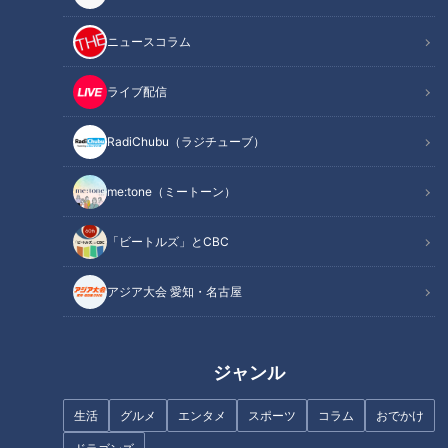
材料（2人分）
作り方
ニュースコラム
オススメ関連コンテンツ
ライブ配信
RadiChubu（ラジチューブ）
材料（2人分）
me:tone（ミートーン）
鶏もも肉 1枚(300g)
(小麦粉適量)
「ビートルズ」とCBC
長ねぎ 1本
照り焼きだれ
アジア大会 愛知・名古屋
みりん 大さじ3と1/3
しょうゆ 大さじ1と1/3
酒 大さじ1
ジャンル
粉山椒(好みで) 適量
生活
グルメ
エンタメ
スポーツ
コラム
おでかけ
●油