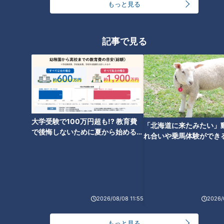
もっと見る
「もやしハンバーグ」の作り方
「シーフードカレー」の作り方
【キユーピー３分クッキング】
【キユーピー３分クッキング】
記事で見る
「味しみ春雨の中華サラダ」の
「ピーマンとちくわ、じゃこの
作り方【キユーピー３分クッキ
炒めもの」の作り方【キユーピ
ング】
ー３分クッキング】
大学受験で100万円超も!? 教育費
「北海道に来たみたい」
で後悔しないために夏から始めるお
れ合いや乗馬体験ができ
金の準備術とは
ススメ！不動産屋さんが
とは
「手作り寒天のフルーツポン
「たっぷりせん切り野菜のチャ
2026/08/08 11:55
2026/
チ」の作り方【キユーピー３分
プチェ」の作り方【キユーピー
クッキング】
３分クッキング】
もっと見る