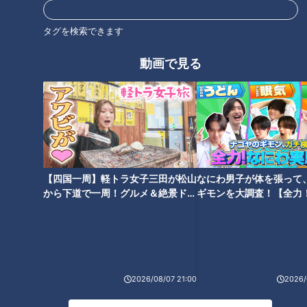
くなってとろみがついてきたら火を止める。
タグを検索できます
6 器に盛り、好みで粉山椒をふる。
動画で見る
CBCテレビ「キユーピー３分クッキング」 2026年3月2日 放
送より
この記事の画像を見る
【四国一周】軽トラ女子三田が松山
なにわ男子が体を張って
から下道で一周！グルメ＆絶景ドラ
ギモンを大調査！【全力
この記事を見たあなたへのおすすめ
イブ⑳
験部～ナゴヤのギモン、
～】
2026/08/07 21:00
2026/