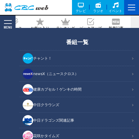
テレビ
ラジオ
イベント
MENU
ニュース
お気に入り
ランキング
ピックアップ
新着記事
CBC MAGAZINE
番組一覧
開湯1300年以上! 日帰り入浴が楽しめる
湯の山温泉
チャント！
2020/10/23 18:00
2020年10月17日放送
newsX（ニュースクロス）
健康カプセル！ゲンキの時間
中日クラウンズ
中日ドラゴンズ関連記事
花咲かタイムズ