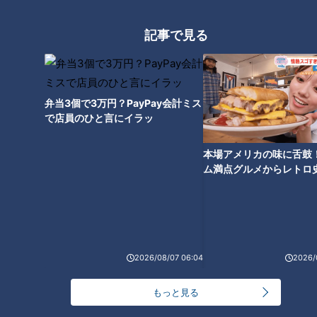
ら“美人の湯"とも言われています。
平日は1日3組限定で、貸し切り温泉に懐石料理のランチがつ
記事で見る
いて6,600円とかなりお値打ちなプランもありますよ。※要予
約
みなさんも、贅沢な空間で癒されてみてはいかがですか?
弁当3個で3万円？PayPay会計ミス
で店員のひと言にイラッ
<店舗情報>
旅館 寿亭(ことぶきてい)
本場アメリカの味に舌鼓
住所:三重県三重郡菰野町菰野8585番地
ム満点グルメからレトロ
電話:059-392-2131
で！愛知・東海市の感動
選
※ 記事の情報は放送日時点のものです。最新の情報は店舗へご
確認ください。
※ 新型コロナウィルスによる臨時休業や、営業時間短縮の可能
2026/08/07 06:04
2026/
性があります。詳細は店舗へ確認ください。
もっと見る