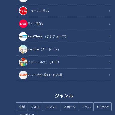
ニュースコラム
ライブ配信
中でも、今年で創業109年目を迎えた『旅館 寿亭(ことぶきて
RadiChubu（ラジチューブ）
い)』は、最も古くから営業しているという老舗旅館です。
me:tone（ミートーン）
「ビートルズ」とCBC
アジア大会 愛知・名古屋
ジャンル
生活
グルメ
エンタメ
スポーツ
コラム
おでかけ