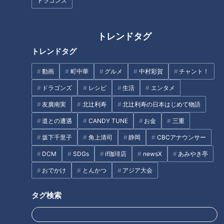
ドラゴンズ
明治から昭和にかけて活躍した文豪・志賀直哉(しがなおや)が
宿泊し、短編『菰野(こもの)』を執筆したことでも知られる歴
トレンドタグ
史ある温泉宿で、風情ある中庭が癒しの空間へと誘ってくれま
す。
トレンドタグ
およそ3年前に新しく作られたのが、それぞれ趣の違う3つの
動画
町中華
グルメ
中村彩賀
チャント！
温泉を楽しめる貸切風呂の館『林泉閣(りんせんかく)』(60分
ドラゴンズ
レシピ
生活
エンタメ
間 4,400円)。 ※別途入浴料(大人1人800円、4歳～小学生1人
400円)
友廣南実
北辻利寿
北辻利寿の日本はじめて物語
道との遭遇
CANDY TUNE
お金
三重
坂下千里子
角上清司
静岡
CBCアナウンサー
DCM
SDGs
if珈琲店
newsX
あみやき亭
おでかけ
とんかつ
アジア大会
タグ検索