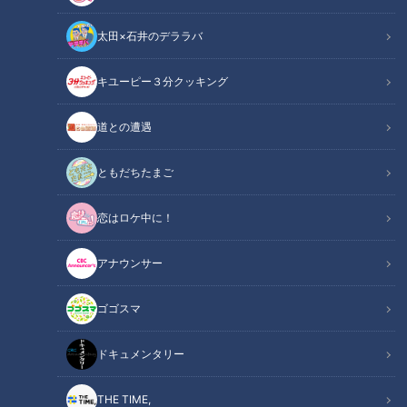
太田×石井のデララバ
花咲かタイムズ
キユーピー３分クッキング
週末ジャーニー 推しタビ
道との遭遇
2020年10月17日(土)に放送された『週末ジャーニー 推しタ
ビ』。尼神インターの誠子さんと渚さんが、紅葉の名所“三
ともだちたまご
重・御在所周辺"ならではのスポットを紹介してくれました。
恋はロケ中に！
御在所岳の麓にある、開湯1300年を超える『湯の山温泉』。
アナウンサー
ゴゴスマ
ドキュメンタリー
THE TIME,