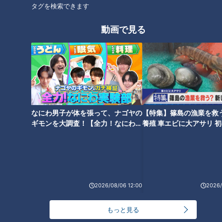
タグを検索できます
動画で見る
そのうちの1つ、こちらは森林浴をしながら温泉を楽しめるお
部屋『望城(ぼうじょう)』。
なにわ男子が体を張って、ナゴヤの
【特集】篠島の漁業を救
ギモンを大調査！【全力！なにわ実
養殖 車エビに大アサリ 
験部～ナゴヤのギモン、ガチ検証
【newsX】
～】
2026/08/06 12:00
2026/
窓からは四季折々の景色が眺められます。
もっと見る
泉質は軽くぬめりがあり、しっとりしたお肌になることか