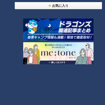
この記事の画像を見る
お気に入り
この記事を見たあなたへのおすすめ
日本一熱い！150度のサウナ・
三重県四日市市「玉の湯」
冬の味覚の王者を堪能！開発
100周年の美肌の湯
絶景!木曽川と国宝犬山城が全部
入館料550円だけでモーニング
屋から見える老舗旅館
が無料！？激安すぎるスーパー