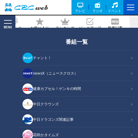
テレビ
ラジオ
イベント
MENU
ニュース
お気に入り
ランキング
ピックアップ
新着記事
CBC MAGAZINE
番組一覧
ガンバレルーヤが三重・鳥羽の超お値打
ちアワビに舌鼓！女性の願いを叶えてく
チャント！
れるパワースポットも！
newsX（ニュースクロス）
2022/08/26 19:00
2022年8月20日放送
健康カプセル！ゲンキの時間
中日クラウンズ
中日ドラゴンズ関連記事
花咲かタイムズ