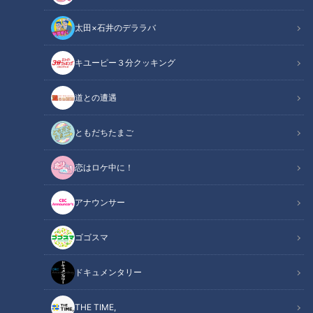
太田×石井のデララバ
キユーピー３分クッキング
道との遭遇
ともだちたまご
花咲かタイムズ
週末ジャーニー 推しタビ
恋はロケ中に！
ガンバレルーヤのよしこさんとまひるさんが、鳥羽ブルーの伊
アナウンサー
勢湾をのぞむ“三重・鳥羽市”の絶品グルメ＆おすすめスポット
をリポートしました。
ゴゴスマ
ドキュメンタリー
INDEX
地元の食材が楽しめるマルシェ
THE TIME,