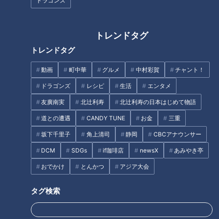
ドラゴンズ
栄養豊富な鳥羽・志摩の海であがった海産物や、地元でとれた
新鮮な野菜や果物などを販売している産直市場『鳥羽マルシ
トレンドタグ
ェ』。
トレンドタグ
動画
町中華
グルメ
中村彩賀
チャント！
ドラゴンズ
レシピ
生活
エンタメ
友廣南実
北辻利寿
北辻利寿の日本はじめて物語
道との遭遇
CANDY TUNE
お金
三重
坂下千里子
角上清司
静岡
CBCアナウンサー
DCM
SDGs
if珈琲店
newsX
あみやき亭
おでかけ
とんかつ
アジア大会
タグ検索
テイクアウトグルメも充実しており、「Sea級グルメ 全国大
会」で優勝したこともある『サメ春巻き』(300円)は鳥羽マル