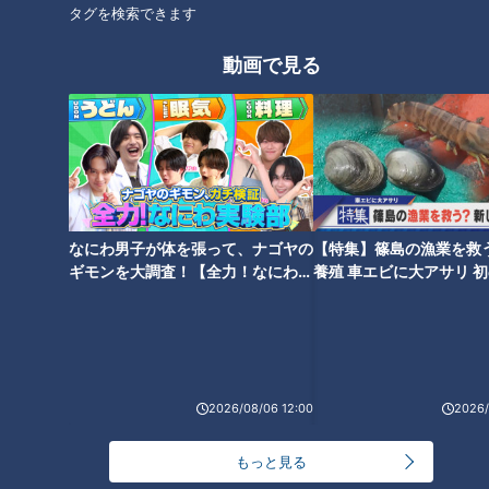
シェの名物。鳥羽で水揚げされたホシザメの身をあおさの入っ
タグを検索できます
たホワイトソースと一緒に包んで揚げた逸品です。
動画で見る
他にも、志摩産の高級イチゴを使った『志摩産レッドパール
ソフトクリーム』(350円)もオススメです。
鳥羽マルシェ
住所：三重県鳥羽市鳥羽1-2383-42
電話：0599-21-1080
なにわ男子が体を張って、ナゴヤの
【特集】篠島の漁業を救
ギモンを大調査！【全力！なにわ実
養殖 車エビに大アサリ 
験部～ナゴヤのギモン、ガチ検証
【newsX】
スナメリ＆コツメカワウソの赤ちゃんに会える！
～】
2026/08/06 12:00
2026/
もっと見る