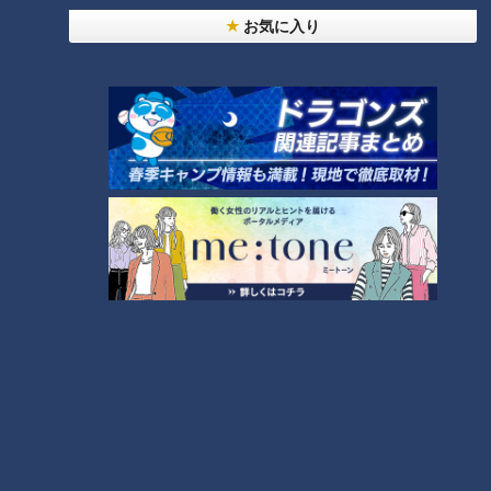
お気に入り
また、鳥羽水族館ではベビーラッシュ。今年6月に誕生したば
かりのスナメリのオスの赤ちゃんや、コツメカワウソの3つ子
の赤ちゃんに出会えます。一般公開中なので、愛くるしい姿が
間近で見られますよ。
鳥羽水族館
住所：三重県鳥羽市鳥羽3-3-6
電話：0599-25-2555