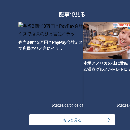
記事で見る
日本一の飼育種類数を誇る『鳥羽水族館』(入館料：大人2800
弁当3個で3万円？PayPay会計ミス
円、小・中学生1600円、幼児800円)。約1200種類もの生き物
で店員のひと言にイラッ
を飼育しており、日本で唯一飼育しているジュゴンをはじめ、
三角コーンを持って高速回転する映像が話題になったラッコの
本場アメリカの味に舌鼓
ム満点グルメからレトロ
メイちゃんなど、多くの人気者たちが出迎えてくれます。
で！愛知・東海市の感動
アシカやアザラシの仲間を間近で見られる水上透明チューブは
選
世界初。目の前でダイビングする大迫力のトドに興奮すること
間違いなし！
2026/08/07 06:04
2026/
もっと見る