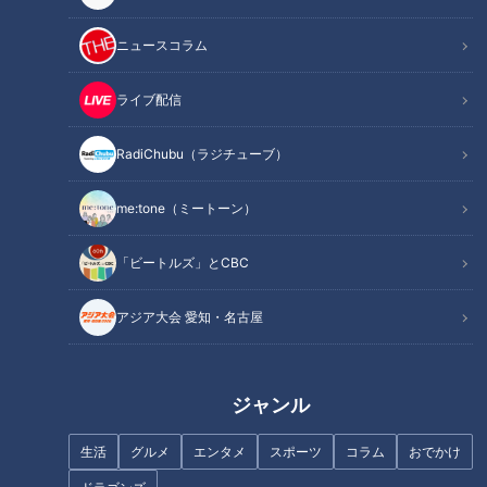
スナメリ＆コツメカワウソの赤ちゃんに会える！
女性の願いを一つ叶えてくれるパワースポット
ニュースコラム
アワビのステーキが超お値打ち！
オススメ関連コンテンツ
ライブ配信
RadiChubu（ラジチューブ）
地元の食材が楽しめるマルシェ
me:tone（ミートーン）
「ビートルズ」とCBC
アジア大会 愛知・名古屋
ジャンル
生活
グルメ
エンタメ
スポーツ
コラム
おでかけ