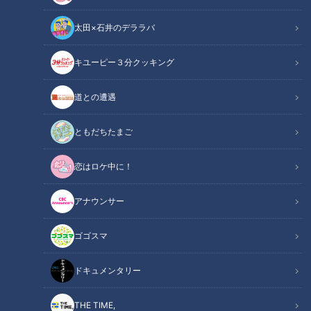
太田×石井のデララバ
キユーピー３分クッキング
「（右から）今回初舞台の舞妓の佳つ秀さん、芸妓の亜佐子さん」提供：
CBCテレビ
道との遭遇
ニュースコラム
ともだちたまご
論説室発コラム
恋はロケ中に！
アナウンサー
ゴゴスマ
ドキュメンタリー
THE TIME,