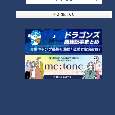
も手伝っているんでしょうか、ご覧になった方から、『井上流
の舞はしながのうて電気仕掛けみたいや』とよう言われるんで
お気に入り
す。例えば手の持って行き方でも、斜めに一直線というふう
で、流れるような所作というよりも、かどかどできちんと止ま
るということを大事にする。総踊りのように大勢で舞う場合に
は特にそれを大切にします」と言う。
生家が祇園の老舗割烹である、作家の松井今朝子も「武術の模
範演技のようにピタリと静止した姿を印象づけるのも井上流の
際立った特徴の一つだが、これは恐らく文楽人形の所作の影響
下に生まれたか」と言う。
夏目漱石は『虞美人草』のなかで「都をどり」について「其理
想の極端は京人形だ。人形は器械丈に厭味がない」と書くが、
この感想は京舞井上流の技法の本質を”はしなくも”とらえてい
るのかもしれない。