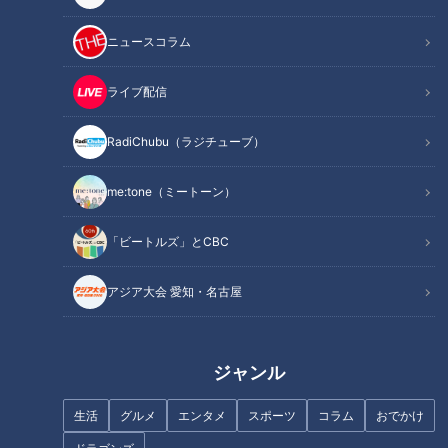
ニュースコラム
ライブ配信
「（右から）今回初舞台の舞妓の佳つ秀さん、芸妓の亜佐子さん」提供：
RadiChubu（ラジチューブ）
CBCテレビ
me:tone（ミートーン）
京都の春を彩る「都をどり」（４月３０日まで 祇園甲部歌舞
練場）、その華やかなレビュー形式の”総踊り”で知られるが、
「ビートルズ」とCBC
そこから当代の５世 井上八千代を家元にいただく京舞（きょ
うまい）井上流を語ることは正しくないようにも思えるが、必
アジア大会 愛知・名古屋
ずしもそうではない。
「一番井上流らしい舞というのは、やはり一人で舞う舞でしょ
ジャンル
う。地唄の曲に乗せて舞手が一人で舞うという形ですね」（当
代 井上八千代）
生活
グルメ
エンタメ
スポーツ
コラム
おでかけ