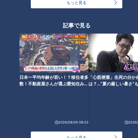
もっと見る
記事で見る
日本一平均年齢が若い！？移住者多
「心筋梗塞」生死の分か
数！不動産屋さんが選ぶ愛知住みた
は？…“夏の厳しい暑さ”
い街ランキング1位は？
に！発症前のキケンなサ
法
五世 井上八千代 提供：公益財団法人 片山家能楽・京舞保存財団
2026/08/09 08:03
2026/
当代 井上八千代は「（都をどりは）総踊りですし、やはりピ
シッと揃って決まる、というのが特に大切です。そういうこと
もっと見る