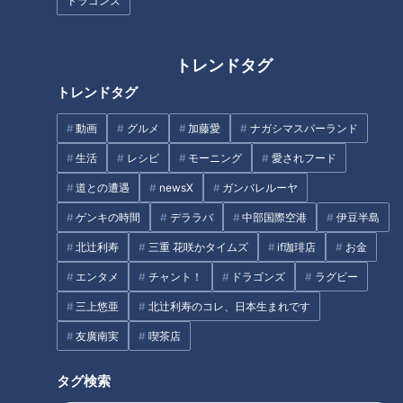
ドラゴンズ
井上流は”踊り”ではなく”舞”という。
先代 井上八千代の高弟だった松本佐多はこう言っている。
トレンドタグ
トレンドタグ
「動かんやうにして舞ふ。… ぢつとしてゐて舞ふ。… （地方
動画
グルメ
加藤愛
ナガシマスパーランド
（よそ）の人は）動かう、動かうとしやはるさかい困ります。
こっちは動かんよう、動かんようにするのどすさかい、まるで
生活
レシピ
モーニング
愛されフード
しやはることが、反対（あべこべ）どす。」（「佐多女聞
道との遭遇
newsX
ガンバレルーヤ
書」）
ゲンキの時間
デララバ
中部国際空港
伊豆半島
北辻利寿
三重 花咲かタイムズ
if珈琲店
お金
「なんという矛盾だろうか。舞踊の面白さは動きにあるのだろ
う。それを『動かんようにして舞ふ』のだという。矛盾という
エンタメ
チャント！
ドラゴンズ
ラグビー
より難題である」と演劇評論家の渡辺保は驚嘆を込めて記す。
三上悠亜
北辻利寿のコレ、日本生まれです
友廣南実
喫茶店
また、４世 井上八千代は「他流とは異なる最も大きな特色と
なると、やはり”人形ぶり”ということになりましょう」と語
タグ検索
る。”人形ぶり”とは、人間が文楽のような、人形の動作を真似