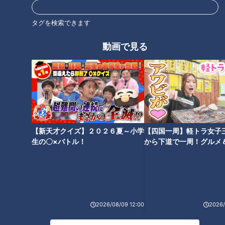
て演じることである。もともと文楽の人形は、人間の動きにど
こまで近づけるかというのが目標であろう。しかし、「人間に
タグを検索できます
近づけるだけ近づいて、なおかつ生身の人間にはない人形独特
動画で見る
の硬さによる動き方」（４世 井上八千代）、これも「矛盾で
あり、難題」である。
【新天才クイズ】２０２６夏～小学
【四国一周】軽トラ女子
生の〇×バトル！
から下道で一周！グルメ
イブ⑳
2026/08/09 12:00
2026/