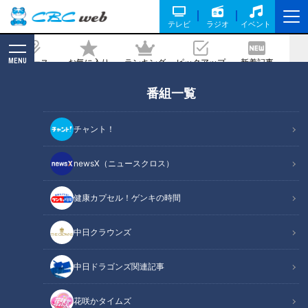
テレビ
ラジオ
イベント
MENU
ニュース
お気に入り
ランキング
ピックアップ
新着記事
CBC MAGAZINE
番組一覧
「都をどり」京舞井上流と”京女”
2023/04/26 15:50
チャント！
newsX（ニュースクロス）
健康カプセル！ゲンキの時間
中日クラウンズ
中日ドラゴンズ関連記事
花咲かタイムズ