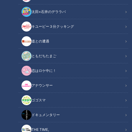
太田×石井のデララバ
キユーピー３分クッキング
画像『pixabay』より桜の花
道との遭遇
ニュースコラム
東西南北論説風
ともだちたまご
世界も日本もニュースが多かった年だった。今からちょうど
恋はロケ中に！
40年前の1981年（昭和56年）である。
米国ではロナルド・レーガン氏が第40代大統領に就任、英国
アナウンサー
ではチャールズ皇太子とダイアナ妃が“世紀の結婚”、「中国残
ゴゴスマ
留孤児」の来日に日本中が涙、神戸ではポートピア開催、黒柳
徹子さんの『窓ぎわのトットちゃん』が大ベストセラー、マッ
ドキュメンタリー
チこと近藤真彦さん華麗なるデビュー。そんな年に今も印象に
残る2つのドラマが放送された。『北の国から』そして『おん
THE TIME,