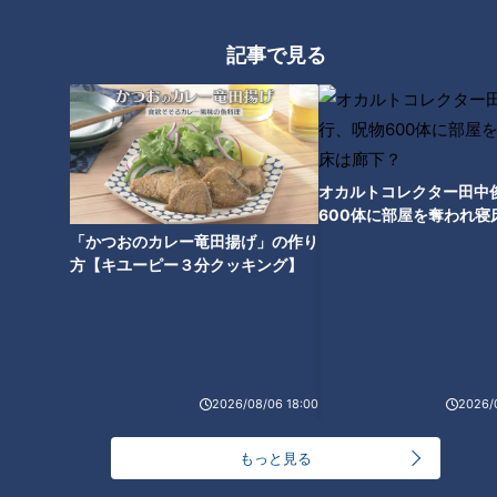
しまう。そんな温かい存在感ある役者だった。
記事で見る
橋田壽賀子さんと『おんな太閤記』
『おんな太閤記』は、NHK大河ドラマ史上でも歴史的な作品
である。大河ドラマ19作目にして、女性が初めて単独の主人公
オカルトコレクター田中
600体に部屋を奪われ寝
になった。豊臣秀吉の妻「ねね」のちの「北政所」を佐久間良
下？
「かつおのカレー竜田揚げ」の作り
子さんが演じた。その脚本を担当した橋田壽賀子さんの訃報が
方【キユーピー３分クッキング】
届いた。享年95歳。夫役の「秀吉」は西田敏行、妻のねねを
呼ぶ「おかか！」というセリフは当時の流行語になった。戦国
時代を“家族の視点”から描いたホームドラマだった。
秀吉の姉役に長山藍子さん、妹役に泉ピン子さん、母親役に赤
木春恵さん、家臣として前田吟さん、後の人気ドラマ『渡る世
2026/08/06 18:00
2026/
間は鬼ばかり』ファミリーが登場していた。橋田さんの根底に
もっと見る
は一貫して「家族愛」、そして自らの戦争体験から「反戦への
思い」があった。戦国時代劇につきものの合戦シーンは少なか