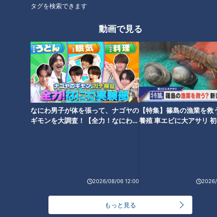
タグを検索できます
動画で見る
画像『写真AC』より富良野のラベンダー畑
数々の名場面が浮かぶ。特に好きなのは『北の国から‘87初
なにわ男子が体を張って、ナゴヤの
【特集】篠島の漁業を救
ギモンを大調査！【全力！なにわ実
養殖 車エビに大アサリ 
恋』のラストシーンである。東京へ旅立つ息子の純を乗せた長
験部～ナゴヤのギモン、ガチ検証
【newsX】
距離トラックの運転手が、純に封筒を渡し返す。田中邦衛さん
～】
演じる父親の五郎が、“交通費”として委ねたものだ。不思議が
る純に運転手が言う。
「ピン札に泥がついている。お前のおやじの手についてた泥だ
2026/08/06 12:00
2026/
ろう。受け取れん。お前の宝にしろ。一生とっとけ」
車中に田中邦衛さんの姿はもちろんない。しかし、田中さん演
もっと見る
じる父親像が大きく膨らんで胸を打つ。見る側も思わず泣いて