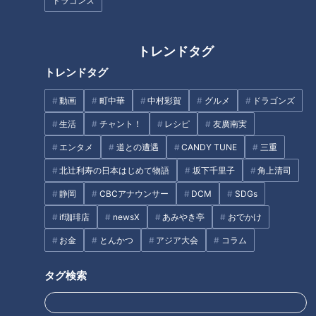
ドラゴンズ
た。享年88歳。
映画では加山雄三さん主演の『若大将シリーズ』ライバル青大
将役で人気だったが、ドラマは何と言っても『北の国から』で
トレンドタグ
ある。倉本聰さんの脚本、純と蛍、2人の幼い子どもを連れて
トレンドタグ
富良野に移り住み、大自然の中で暮らしを始める。
不器用で頑固、しかし強い芯の通った父親。あふれんばかりの
動画
町中華
中村彩賀
グルメ
ドラゴンズ
愛情は、子どもたちはもちろん、富良野で暮らす人たちにも注
生活
チャント！
レシピ
友廣南実
がれる。1981年の連続ドラマ終了後も2002年まで8本のスペ
エンタメ
道との遭遇
CANDY TUNE
三重
シャルドラマが制作された。日本ドラマ史に残る名作だ。
北辻利寿の日本はじめて物語
坂下千里子
角上清司
静岡
CBCアナウンサー
DCM
SDGs
感涙必至！父と子の名シーン
if珈琲店
newsX
あみやき亭
おでかけ
お金
とんかつ
アジア大会
コラム
タグ検索