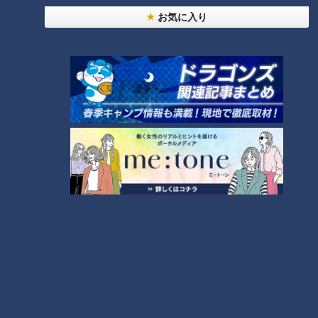
った。
お気に入り
家族で描く“異例の”忠臣蔵
その2年前、1979年の橋田さん作品に『女たちの忠臣蔵』があ
る。TBS東芝日曜劇場1200回記念のスペシャルドラマ。おな
じみ、元禄時代の赤穂浪士による吉良討ち入りをテーマにした
ドラマだが、そもそものきっかけとなる江戸城・松の廊下での
刃傷沙汰、浅野内匠頭も敵役の吉良上野介も登場しないとい
う“異例の忠臣蔵”だった。討ち入りに向かう大石内蔵助や浪士
たちを、それを送り出す家族の視点で温かく描いた。「家族
愛」と「反戦」を貫いた橋田さんの思いは、その後の『おんな
太閤記』で大きく花開いた。
向田邦子さん40年前の別れ