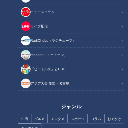
な太閤記』である。
ニュースコラム
INDEX
ライブ配信
田中邦衛さんと『北の国から』
感涙必至！父と子の名シーン
RadiChubu（ラジチューブ）
橋田壽賀子さんと『おんな太閤記』
家族で描く“異例の”忠臣蔵
me:tone（ミートーン）
向田邦子さん40年前の別れ
オススメ関連コンテンツ
「ビートルズ」とCBC
アジア大会 愛知・名古屋
田中邦衛さんと『北の国から』
ジャンル
さだまさしさんの澄んだ歌声が流れると、思わず北海道・富良
野の風景が目に浮かぶ。フジテレビのドラマ『北の国から』。
生活
グルメ
エンタメ
スポーツ
コラム
おでかけ
父親・黒板五郎役を演じた俳優・田中邦衛さんの訃報が届い