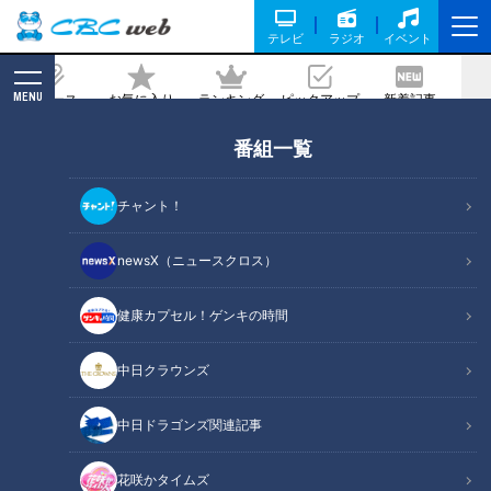
テレビ
ラジオ
イベント
MENU
ニュース
お気に入り
ランキング
ピックアップ
新着記事
CBC MAGAZINE
番組一覧
運命の糸なのか？40年前のドラマで偲
ぶ田中邦衛さんと橋田壽賀子さん
チャント！
2021/04/09 22:12
newsX（ニュースクロス）
健康カプセル！ゲンキの時間
中日クラウンズ
中日ドラゴンズ関連記事
花咲かタイムズ