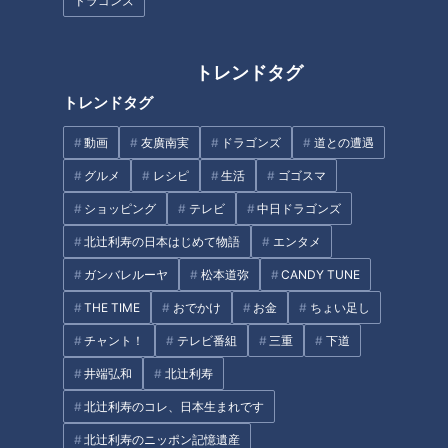
ドラゴンズ
ドルが一般道だけで走ってみた
の駅でお値打ち野菜を購入し大
④
興奮
トレンドタグ
タグ
トレンドタグ
動画
エンタメ
三田悠貴
道との遭遇
動画
友廣南実
ドラゴンズ
道との遭遇
グルメ
レシピ
生活
ゴゴスマ
番組紹介
ショッピング
テレビ
中日ドラゴンズ
道との遭遇
北辻利寿の日本はじめて物語
エンタメ
「道との遭遇」動画
ガンバレルーヤ
松本道弥
CANDY TUNE
ミキがミチに出会うバラエティ！全国のユニークな「道」を変化球
THE TIME
おでかけ
お金
ちょい足し
目線で深掘り、とことん楽しむ！CBCテレビにて毎週火曜日よる
チャント！
テレビ番組
三重
下道
11:56から放送。見逃し配信あり。
井端弘和
北辻利寿
ホームページ
北辻利寿のコレ、日本生まれです
番組サイト
北辻利寿のニッポン記憶遺産