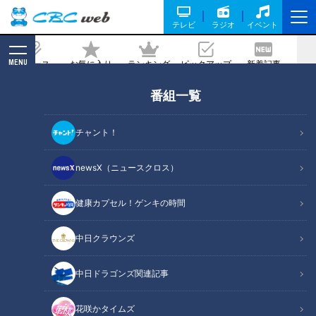
テレビ
ラジオ
イベント
MENU
ニュース
お気に入り
ランキング
ピックアップ
新着記事
CBC MAGAZINE
番組一覧
【三重300キロ】グラビアアイドルが一
般道だけで走ってみた⑤【初のゲスト
チャント！
登場！】
newsX（ニュースクロス）
2024/07/05 12:00
2024年6月25日放送
健康カプセル！ゲンキの時間
中日クラウンズ
中日ドラゴンズ関連記事
花咲かタイムズ