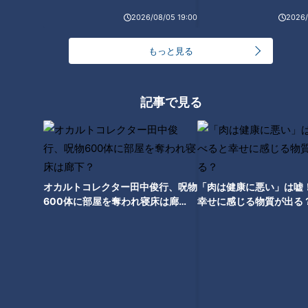
2026/08/05 19:00
2026/
グラビアアイドル・三田悠貴が
マンボウのみりん干しに「うま
軽トラで三重を縦断！御浜町を
そー！」グラドル・三田悠貴が
もっと見る
出発し、尾鷲市の海で大はしゃ
軽トラで三重縦断を目指し紀北
ぎ-1
町へ-2
記事で見る
グラドル・三田悠貴が軽トラで
愛知一周を目指し幸田町へ 初
オカルトコレクター田中俊行、呪物
「肉は健康に悪い」は嘘
めての「米のドライブスルー」
600体に部屋を奪われ寝床は廊
幸せに感じる物質が出る
に感激！-8
下？