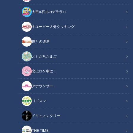
太田×石井のデララバ
キユーピー３分クッキング
道との遭遇
「道との遭遇」動画
道との遭遇
軽トラ女子・三田悠貴（岐阜出身）が軽トラで三重縦断！
ともだちたまご
その土地の食材で自炊をしながら300kmの下道旅へ・・・
恋はロケ中に！
この記事の画像を見る
アナウンサー
この記事を見たあなたへのおすすめ
ゴゴスマ
ドキュメンタリー
THE TIME,