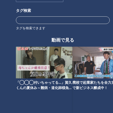
最新話の見逃し配信はこちら
タグ検索
タグを検索できます
オススメ関連コンテンツ
動画で見る
伊勢志摩の展望台ブランコに
紀北町の食材を使った自炊飯に
「怖い…」グラドル・三田悠貴
自画自賛！グラドル・三田悠貴
「◯◯◯付いちゃってる…」賀久
廃校で起業家たちを全力支
が軽トラで三重縦断を目指す
が軽トラで三重縦断を目指す
くんの夏休み～難病・道化師様魚鱗
で新ビジネス醸成中！
旅-4
旅-3
癬と闘う～配信型ドキュメンタリー
「ピエロと呼ばれた息子」第１４３
話