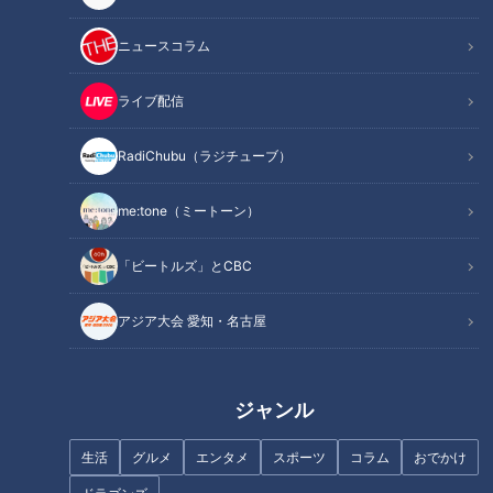
ニュースコラム
【三重300キロ】グラビアアイ
廃道化した「半過洞門」＆「宮
ドルが一般道だけで走ってみた
澤隧道」 長野県の千曲川の水
⑥
害と闘ってきた道の歴史とは
ライブ配信
RadiChubu（ラジチューブ）
me:tone（ミートーン）
日本で唯一の合掌式石造り隧
【三重300キロ】グラビアアイ
「ビートルズ」とCBC
道 大分県「日田往還」の廃道
ドルが一般道だけで走ってみた
に眠る「川原隧道」とは
②【道との遭遇】
アジア大会 愛知・名古屋
ジャンル
生活
グルメ
エンタメ
スポーツ
コラム
おでかけ
グラドル・三田悠貴が軽トラで
【三重300キロ】グラビアアイ
愛知一周を目指し瀬戸市へ 道