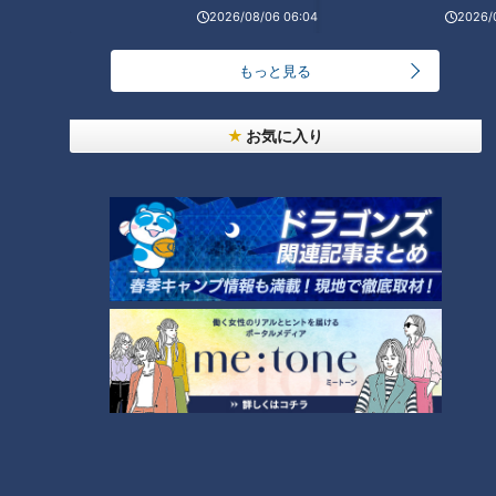
2026/08/06 06:04
2026/
もっと見る
お気に入り
ランキング
RANKING
24時間
週間
月間
「人を狂わせる魅力がある」道マニア・鹿取茂雄が
惚れ込んだレンガの橋梁とは？未公開の道3選
1
NEW
【全力！なにわ実験部～ナゴヤのギモン、ガチ検証
2
～】しらたきで作った豚バラミンチの油そば