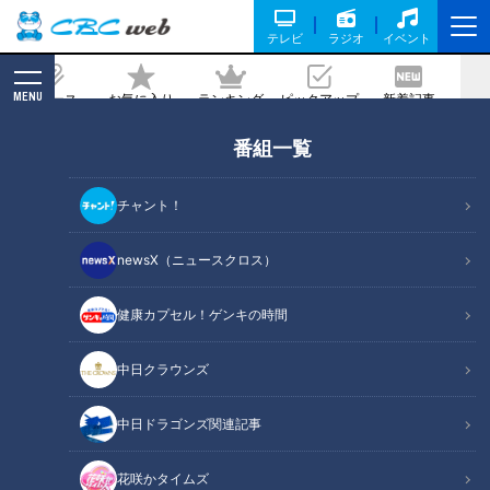
テレビ
ラジオ
イベント
MENU
ニュース
お気に入り
ランキング
ピックアップ
新着記事
CBC MAGAZINE
番組一覧
焼肉や寿司が高コスパで食べ放題！約
200種類のメニューを親子で楽しめ
チャント！
る“食のテーマパーク”とは
newsX（ニュースクロス）
2023/06/22 16:30
2023年6月16日放送
健康カプセル！ゲンキの時間
中日クラウンズ
中日ドラゴンズ関連記事
花咲かタイムズ