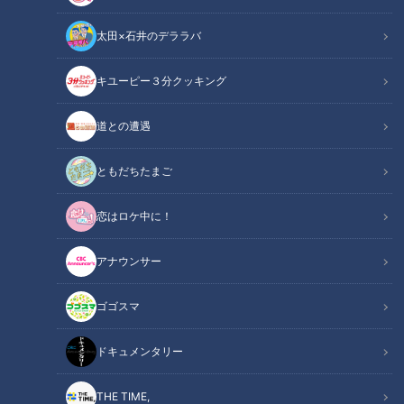
太田×石井のデララバ
チャント！
くらしニュース
キユーピー３分クッキング
道との遭遇
梅雨の時期、子どもと遊びに行く場所に悩んでいる人も多いの
では？今回は、雨の日でも家族で楽しめる“食のテーマパー
ともだちたまご
ク”「まんぷく太郎」を、モノマネ芸人JPさんが調査します！
恋はロケ中に！
INDEX
アナウンサー
牛ハラミやカルビなど“50種類”の焼き肉が食べ放題！
回転ずしのネタは70種類！人気の赤エビや変わり種寿司も
ゴゴスマ
食べ放題！
組み合わせ自由の“映えスイーツ”は40種類！綿菓子やラー
ドキュメンタリー
メン作りの体験コーナーも
オススメ関連コンテンツ
THE TIME,