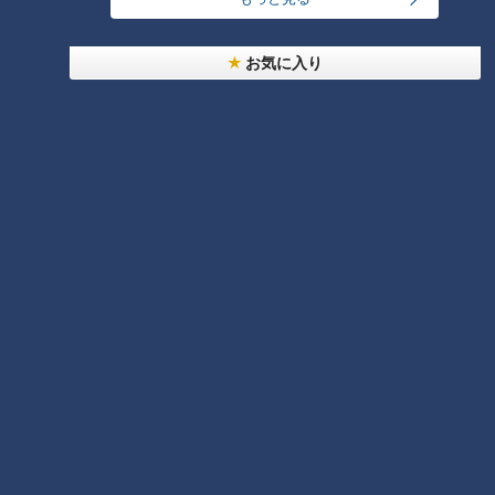
海鮮もこだわりのメニューが並びます！イチ押しはうま味がた
っぷり詰まった天然の「赤エビ」。JPさんは、ドラマ「孤独
お気に入り
のグルメ」で松重豊さんが演じた井之頭五郎のモノマネで食リ
ポ。「鮮やかなピンク。見ているだけで目の保養になるなあ。
おいしすぎて、エビだけに口角（甲殻）が上がってしまう」と
満足気です。
なんと、お寿司も食べ放題！もともと回転ずし店だった物件を
そのまま活用しているため、本格的な回転ずしが楽しめます。
ネタの数は定番から変わり種まで約70種類。子ども人気ナン
バーワンは、サーモンの上にモッツアレラチーズがたっぷりの
った「のびーるチーズ」。JPさんはCBCテレビ永岡歩アナウ
ンサーのモノマネで回転ずしを紹介。「お寿司という概念を残
しつつ、ちゃんとイタリアンな風味も！濃厚！」と目を見開き
ます！