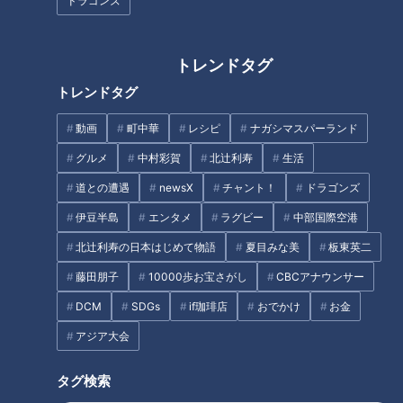
ドラゴンズ
JPさんが訪れたのは、名古屋市港区にある「まんぷく太郎」
東海通店。出迎えてくれた田所靖市店長と共に焼肉のコーナー
トレンドタグ
に行ったJPさんは、その種類の多さにビックリ。こだわりの
トレンドタグ
お肉は、タンやカルビなど約50種類が食べ放題！ダウンタウ
ン松本人志さんのモノマネで「50種類？おれのボケ数くらい
動画
町中華
レシピ
ナガシマスパーランド
置いてるよ、これ」と驚きます。
グルメ
中村彩賀
北辻利寿
生活
道との遭遇
newsX
チャント！
ドラゴンズ
一番人気は脂がのった「牛ハラミ」。8等級に格付けされるア
伊豆半島
エンタメ
ラグビー
中部国際空港
メリカ産牛肉の上位2等級のお肉のみを使用し、柔らかく食べ
応えがあるのが特長です。JPさんはマツコ・デラックスさん
北辻利寿の日本はじめて物語
夏目みな美
板東英二
のモノマネで食リポ。「うまっ！ちょっとまって！食べ放題の
藤田朋子
10000歩お宝さがし
CBCアナウンサー
お肉だから硬いかと思ってたのよ！柔らかい！食べ放題とは思
DCM
SDGs
if珈琲店
おでかけ
お金
えない！やるわね！」と絶賛します。
アジア大会
タグ検索