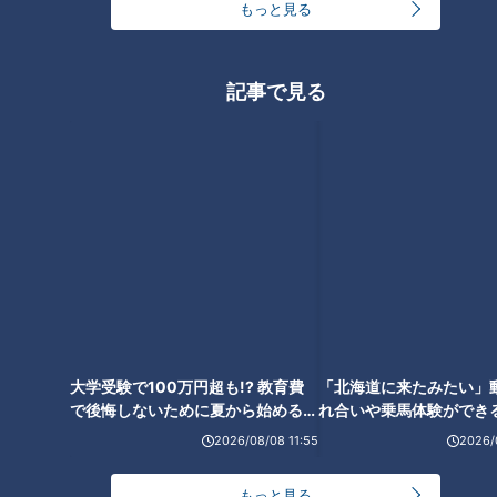
もっと見る
質の良いお肉を安く提供できる理由は、田所店長がグループ
20店舗分の仕入れを一括して行うことで、人件費と仕入れコ
記事で見る
ストを削減しているからとのこと。
回転ずしのネタは70種類！人気の赤エビや変わ
り種寿司も食べ放題！
大学受験で100万円超も!? 教育費
「北海道に来たみたい」
で後悔しないために夏から始めるお
れ合いや乗馬体験ができ
金の準備術とは
ススメ！不動産屋さんが
2026/08/08 11:55
2026/
とは
CBCテレビ：画像 『チャント！』
もっと見る