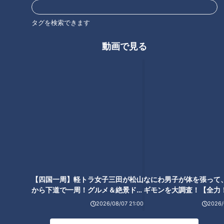
タグを検索できます
動画で見る
CBCテレビ：画像 『チャント！』
お店イチ押しメニューは「四元豚のねぎ巻き」。店長自ら北海
道まで買い付けに行ったブランド豚「ゆめの大地」を使用。上
質な肉のうま味と甘みが食欲をそそります。JPさんは「ねぎ
の食感！豚の脂が甘い！」と舌鼓を打ちます！
他にも「チーズダッカルビ」、牛一頭から3キロしか取れない
希少部位の「ゲタカルビ」など、約50種類のメニューが無制
【四国一周】軽トラ女子三田が松山
なにわ男子が体を張って
限で食べ放題。「焼き肉」と「しゃぶしゃぶ」の2つのコース
から下道で一周！グルメ＆絶景ドラ
ギモンを大調査！【全力
イブ⑳
験部～ナゴヤのギモン、
から選ぶことができ、お値段は平日ランチで2280円！小学生
2026/08/07 21:00
2026/
～】
は低学年なら1080円で食べられます！