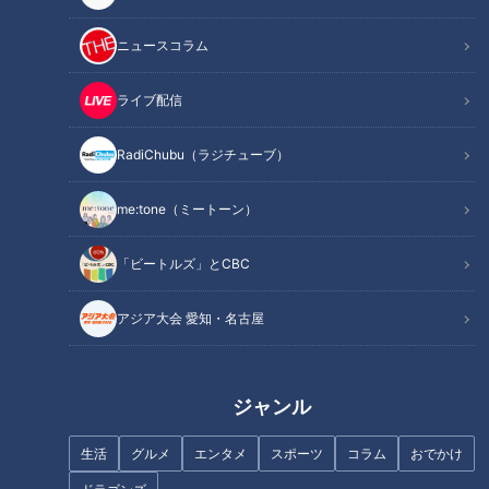
ニュースコラム
牛ハラミやカルビなど“50種類”の焼き肉が食べ放
題！
ライブ配信
RadiChubu（ラジチューブ）
me:tone（ミートーン）
「ビートルズ」とCBC
アジア大会 愛知・名古屋
CBCテレビ：画像 『チャント！』
ジャンル
まんぷく太郎は、愛知と岐阜に3店舗を展開。焼肉から寿司、
自分で作れる映えるスイーツまで、約200種類のメニューが食
生活
グルメ
エンタメ
スポーツ
コラム
おでかけ
べ放題の人気店です。