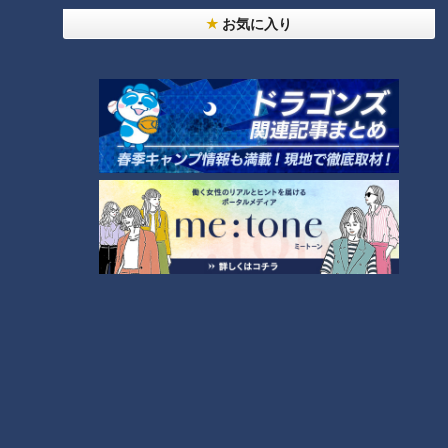
お気に入り
CBCテレビ：画像『チャント！』
日曜定休で、平日の営業時間は午前9時から午後6時。土曜
日・祝日は、午後2時までと少し早めに店じまいします。月1
回、第4土曜日か祝日に行うのが、おむすび店ならではのイベ
ント「おむすびキッズ」です。
「おむすびキッズ」は、子ども向けのおむすび握りの職業体
験。おむすびを通じてお米の良さを知り、お父さん、お母さん
におむすびを作ります。子どもたちからはもちろん、お母さん
たちからも人気のイベントです。