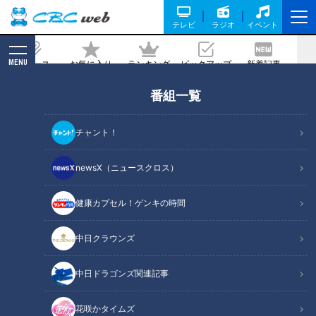
テレビ
ラジオ
イベント
MENU
ニュース
お気に入り
ランキング
ピックアップ
新着記事
CBC MAGAZINE
番組一覧
お米にこだわるおむすび専門店でおむす
び握り体験！？親子に人気のイベント
チャント！
「おむすびキッズ」をご紹介！
newsX（ニュースクロス）
2023/05/09 16:40
2023年5月1日放送
健康カプセル！ゲンキの時間
中日クラウンズ
中日ドラゴンズ関連記事
花咲かタイムズ