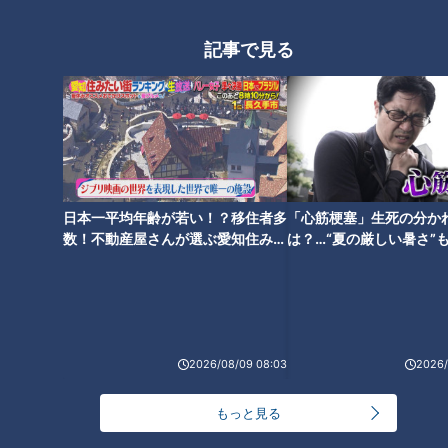
海苔は有明産、塩は地元足助産。具材は、国内産おかか、ピリ
辛明太マヨ、国産焼きサバなど、全部で14種類です。一番人
記事で見る
気は、北海道産焼き塩鮭。具材は豊富ですが、あくまでも主役
はお米！炊きたて、握りたてが味わえるように、テイクアウト
専門店ながらイートインスペースも完備しています。
おむすび握りの職業体験「おむすびキッズ」！出
日本一平均年齢が若い！？移住者多
「心筋梗塞」生死の分か
来上がったおむすびを親子で実食！
数！不動産屋さんが選ぶ愛知住みた
は？…“夏の厳しい暑さ”
い街ランキング1位は？
に！発症前のキケンなサ
法
2026/08/09 08:03
2026/
もっと見る