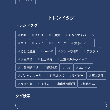
ドラゴンズ
おむすびのテイクアウト専門店。注文を受けてから一つひとつ
握るこだわりのおむすびが人気。
トレンドタグ
トレンドタグ
動画
グルメ
加藤愛
ナガシマスパーランド
生活
レシピ
モーニング
愛されフード
道との遭遇
newsX
ゲンキの時間
デララバ
伊豆半島
北辻利寿
三重 花咲かタイムズ
中部国際空港
if珈琲店
お金
エンタメ
ガンバレルーヤ
ドラゴンズ
ラグビー
三上悠亜
CBCテレビ：画像『チャント！』
友廣南実
喫茶店
東山動植物園
板東英二
お米は、米農家から直接仕入れている特別栽培米（対象農薬と
化学肥料の使用量が5割以下）を使用しています。「全国のお
タグ検索
いしいお米を味わってほしい！」との思いから、お米は月ごと
に産地を変えています！