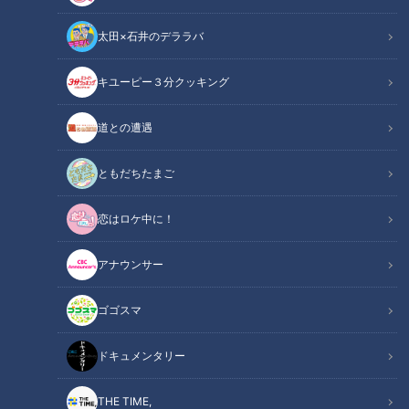
太田×石井のデララバ
キユーピー３分クッキング
チャント！
くらしニュース
道との遭遇
お米にこだわり抜いた名古屋のおむすび専門店「四代目お結び
ともだちたまご
屋」が開いているイベント「おむすびキッズ」が親子に人気で
恋はロケ中に！
す。今回は、お米の魅力を親子で楽しめるイベント「おむすび
キッズ」をご紹介します！
アナウンサー
INDEX
ゴゴスマ
全国の米農家から直接仕入れたお米で作るおむすび。注文
ドキュメンタリー
を受けてから丁寧に握るこだわりも！
おむすび握りの職業体験「おむすびキッズ」！出来上がっ
THE TIME,
たおむすびを親子で実食！