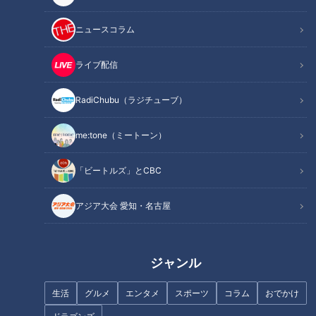
オススメ関連コンテンツ
ニュースコラム
ライブ配信
全国の米農家から直接仕入れたお米で作るおむす
び。注文を受けてから丁寧に握るこだわりも！
RadiChubu（ラジチューブ）
me:tone（ミートーン）
「ビートルズ」とCBC
アジア大会 愛知・名古屋
ジャンル
CBCテレビ：画像『チャント！』
生活
グルメ
エンタメ
スポーツ
コラム
おでかけ
「四代目お結び屋」は、2022年11月に千種区にオープンした