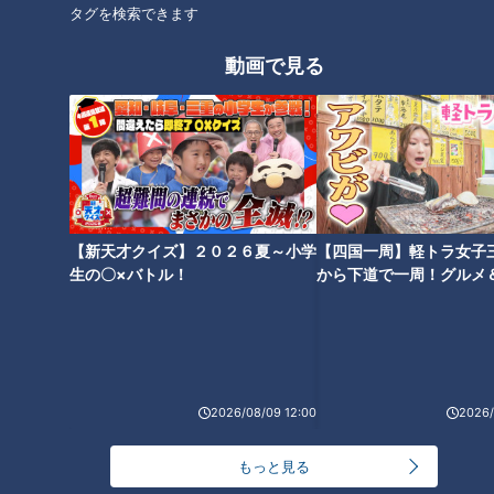
タグを検索できます
店のオーナーは、もともと廃業したお米屋さんの4代目。広報
動画で見る
担当の吉野康太さんによると、昨今のお米離れなどでやめてし
まう農家が多く、おいしいお米があっても産地でしか流通して
いない状況とのこと。いいお米を農家から直接仕入れて、名古
屋の人に届けることがお店のコンセプトです。
【新天才クイズ】２０２６夏～小学
【四国一周】軽トラ女子
生の〇×バトル！
から下道で一周！グルメ
イブ⑳
2026/08/09 12:00
2026/
CBCテレビ：画像『チャント！』
もっと見る