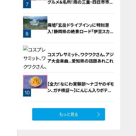
グルメ＆名所！雨の三重・四日市市で
7
お宝探し【チャント！特集】
廃墟「玄岳ドライブイン」に特別潜
入！静岡県の絶景ロード「伊豆スカイ
8
ライン」の歴史と魅力に迫る
コスプレサミット、ワクワクさん、アジ
ア大会楽曲…愛知県の話題あれこれ
【全力！なにわ実験部～ナゴヤのギモ
ン、ガチ検証～】にんじん入りポテト
10
サラダ
9
もっと見る