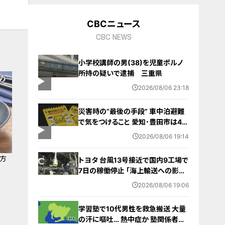
CBCニュース
CBC NEWS
小学校講師の男(38)を児童ポルノ
所持の疑いで逮捕 三重県
2026/08/06 23:18
災害時の“最後の手段” 車中泊避難
で気をつけること 愛知･豊田市は4年
前からマニュアル作成 最悪の場合
2026/08/06 19:14
死に至る｢エコノミークラス症候群｣
にならないために
り方
トヨタ 台風13号接近で国内9工場で
7日の稼働停止 ｢海上輸送への影響
を踏まえ判断｣ 夏季連休明けの17日
2026/08/06 19:06
から再開予定
学習塾で10代男性を救急搬送 大量
の汗に嘔吐… 熱中症か 塾関係者が