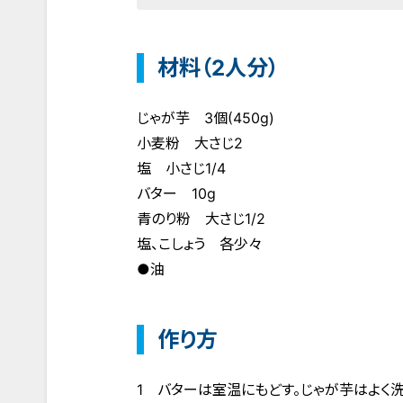
材料（2人分）
じゃが芋 3個(450g)
小麦粉 大さじ2
塩 小さじ1/4
バター 10g
青のり粉 大さじ1/2
塩、こしょう 各少々
●油
作り方
1 バターは室温にもどす。じゃが芋はよく洗