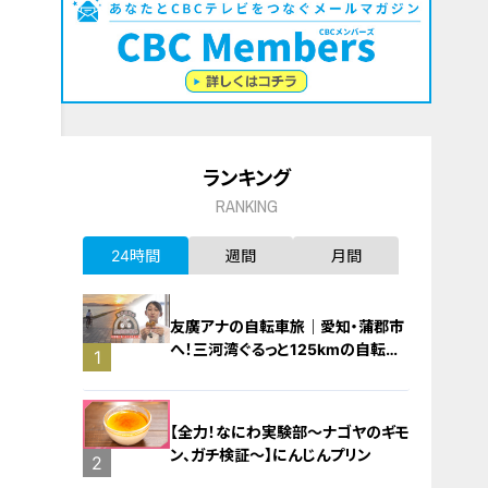
ランキング
RANKING
24時間
週間
月間
友廣アナの自転車旅｜愛知・蒲郡市
へ！三河湾ぐるっと125kmの自転車
1
旅！【チャント！特集】
【全力！なにわ実験部～ナゴヤのギモ
ン、ガチ検証～】にんじんプリン
2