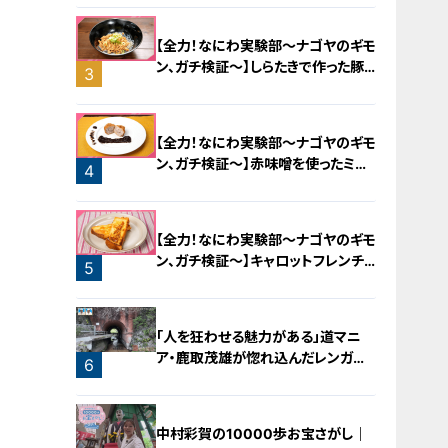
【全力！なにわ実験部～ナゴヤのギモ
ン、ガチ検証～】しらたきで作った豚
3
バラミンチの油そば
【全力！なにわ実験部～ナゴヤのギモ
ン、ガチ検証～】赤味噌を使ったミル
4
フィーユ味噌トンカツ
【全力！なにわ実験部～ナゴヤのギモ
ン、ガチ検証～】キャロットフレンチ
5
ロースト
「人を狂わせる魅力がある」道マニ
ア・鹿取茂雄が惚れ込んだレンガの
6
橋梁とは？未公開の道3選
中村彩賀の10000歩お宝さがし｜