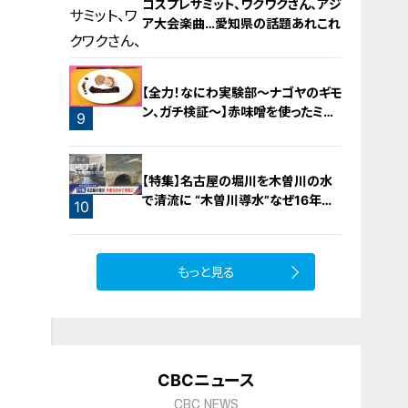
コスプレサミット、ワクワクさん、アジ
ア大会楽曲…愛知県の話題あれこれ
【全力！なにわ実験部～ナゴヤのギモ
ン、ガチ検証～】赤味噌を使ったミル
9
フィーユ味噌トンカツ
8
【特集】名古屋の堀川を木曽川の水
で清流に “木曽川導水”なぜ16年ぶ
10
り？【newsX】
もっと見る
CBCニュース
CBC NEWS