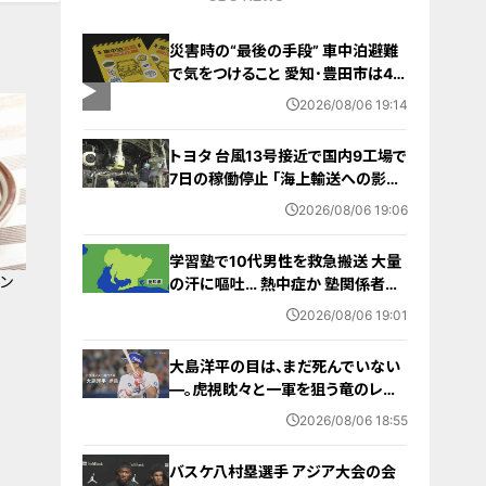
災害時の“最後の手段” 車中泊避難
で気をつけること 愛知･豊田市は4年
前からマニュアル作成 最悪の場合
2026/08/06 19:14
死に至る｢エコノミークラス症候群｣
にならないために
トヨタ 台風13号接近で国内9工場で
7日の稼働停止 ｢海上輸送への影響
を踏まえ判断｣ 夏季連休明けの17日
2026/08/06 19:06
から再開予定
学習塾で10代男性を救急搬送 大量
キン
の汗に嘔吐… 熱中症か 塾関係者が
消防に通報 名古屋
2026/08/06 19:01
大島洋平の目は、まだ死んでいない
―。虎視眈々と一軍を狙う竜のレジ
ェンドが明かした現状とドラゴンズ
2026/08/06 18:55
への思い
バスケ八村塁選手 アジア大会の会