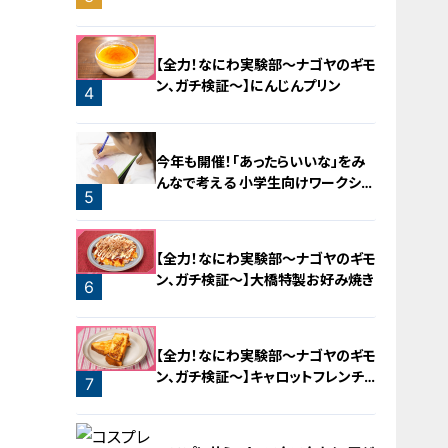
バラミンチの油そば
【全力！なにわ実験部～ナゴヤのギモ
ン、ガチ検証～】にんじんプリン
4
今年も開催！「あったらいいな」をみ
んなで考える 小学生向けワークショ
5
ップを大府市で開催
【全力！なにわ実験部～ナゴヤのギモ
ン、ガチ検証～】大橋特製お好み焼き
6
【全力！なにわ実験部～ナゴヤのギモ
ン、ガチ検証～】キャロットフレンチ
7
ロースト