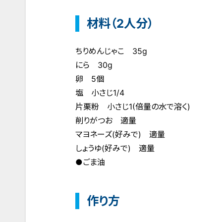
材料（2人分）
ちりめんじゃこ 35g
にら 30g
卵 5個
塩 小さじ1/4
片栗粉 小さじ1(倍量の水で溶く)
削りがつお 適量
マヨネーズ(好みで) 適量
しょうゆ(好みで) 適量
●ごま油
作り方