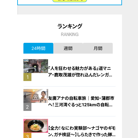
ランキング
RANKING
24時間
週間
月間
「人を狂わせる魅力がある」道マニ
ア・鹿取茂雄が惚れ込んだレンガの
1
橋梁とは？未公開の道3選
友廣アナの自転車旅｜愛知・蒲郡市
へ！三河湾ぐるっと125kmの自転車
2
旅！【チャント！特集】
【全力！なにわ実験部～ナゴヤのギモ
ン、ガチ検証～】しらたきで作った豚
3