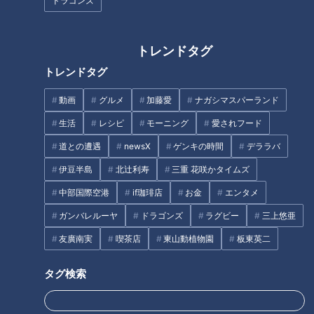
ドラゴンズ
作り方
トレンドタグ
トレンドタグ
1 そら豆はさやから豆をとり出し、薄皮をむく。
動画
グルメ
加藤愛
ナガシマスパーランド
2 ちくわは縦半分に切って2cm長さに切る。かにかまぼこは
生活
レシピ
モーニング
愛されフード
2cm長さに切る。
道との遭遇
newsX
ゲンキの時間
デララバ
伊豆半島
北辻利寿
三重 花咲かタイムズ
3 ボウルに分量の冷水、卵黄を入れてよく混ぜる。小麦粉、
中部国際空港
if珈琲店
お金
エンタメ
片栗粉をふるって入れて軽く混ぜ、衣を作る。そら豆、ちく
ガンバレルーヤ
ドラゴンズ
ラグビー
三上悠亜
わ、かにかまぼこを加えて衣をつける。
友廣南実
喫茶店
東山動植物園
板東英二
4 フライパンに2cm深さの油を入れて170℃に熱し、3を1/4
タグ検索
量ずつスプーンですくってそっと入れる。1分ほど揚げて返
し、さらに2～3分かけてカリッと揚げる。