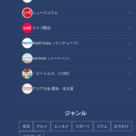
材料（2人分）
作り方
ニュースコラム
オススメ関連コンテンツ
ライブ配信
RadiChubu（ラジチューブ）
材料（2人分）
me:tone（ミートーン）
そら豆(さやつき) 6～8個
ちくわ 2本(60g)
「ビートルズ」とCBC
かにかまぼこ 4本
冷水 1/3カップ
アジア大会 愛知・名古屋
卵黄 1個分
小麦粉 60g
片栗粉 大さじ2
ジャンル
カレー粉 小さじ1/3
生活
グルメ
エンタメ
スポーツ
コラム
おでかけ
塩 小さじ1
●油