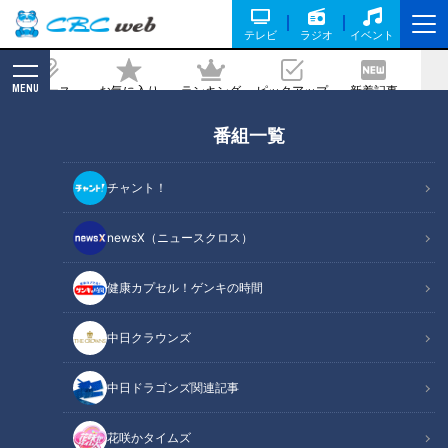
テレビ
ラジオ
イベント
MENU
ニュース
お気に入り
ランキング
ピックアップ
新着記事
CBC MAGAZINE
番組一覧
「そら豆とちくわのかき揚げ」の作り方
【キユーピー３分クッキング】
チャント！
2025/05/19 18:00
2025年5月19日放送
newsX（ニュースクロス）
健康カプセル！ゲンキの時間
中日クラウンズ
中日ドラゴンズ関連記事
花咲かタイムズ