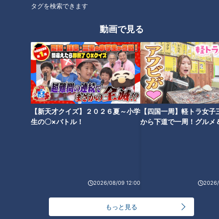
タグを検索できます
5 器に盛って、カレー粉と塩を合わせてカレー塩を作り、添
える。
動画で見る
CBCテレビ「キユーピー３分クッキング」 2025年5月19日 放
送より
この記事の画像を見る
【新天才クイズ】２０２６夏～小学
【四国一周】軽トラ女子
生の〇×バトル！
から下道で一周！グルメ
イブ⑳
この記事を見たあなたへのおすすめ
2026/08/09 12:00
2026/
もっと見る
「えびとアボカドのタルティー
「納豆ともちの豚キムチ」の作