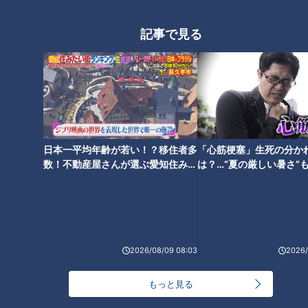
ヌ」の作り方【キユーピー３分
り方【キユーピー３分クッキン
クッキング】
グ】
記事で見る
「いさきのわさびあんかけ」の
「えびとペンネのビスクソー
作り方【キユーピー３分クッキ
ス」の作り方【キユーピー３分
日本一平均年齢が若い！？移住者多
「心筋梗塞」生死の分か
ング】
クッキング】
数！不動産屋さんが選ぶ愛知住みた
は？…“夏の厳しい暑さ”
い街ランキング1位は？
に！発症前のキケンなサ
法
2026/08/09 08:03
2026/
「納豆と長芋のお焼き」の作り
「ふわふわ納豆オムレツ」の作
方【キユーピー３分クッキン
り方【キユーピー３分クッキン
もっと見る
グ】
グ】