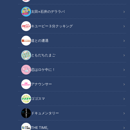
太田×石井のデララバ
CBCテレビ：画像『キユーピー3分クッキング』
キユーピー３分クッキング
キユーピー３分クッキング
レシピ紹介
道との遭遇
そら豆のほっくりとしたおいしさと、ちくわのうまみを楽しめ
ともだちたまご
るかき揚げ。スプーンですくったら、具が散らないようにそっ
恋はロケ中に！
と油に入れて揚げましょう。（講師：宮本和秀先生／キユーピ
ー３分クッキング ）
アナウンサー
そら豆とちくわのかき揚げ（2025年5月19日
関連リンク
ゴゴスマ
放送）【３分クッキング公式】
ドキュメンタリー
INDEX
THE TIME,