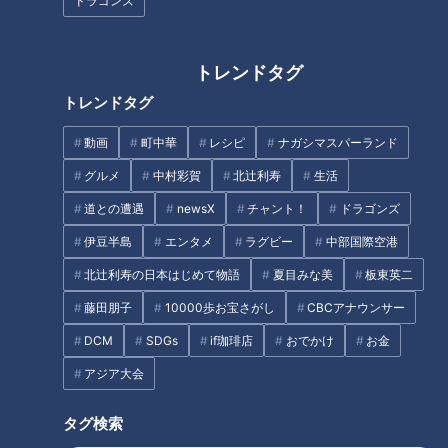
ドラゴンズ
「納豆と長芋のお焼き」の作り
「ふわふわ納豆オムレツ」の作
方【キユーピー３分クッキン
り方【キユーピー３分クッキン
トレンドタグ
グ】
グ】
トレンドタグ
タグ
動画
町中華
レシピ
ナガシマスパーランド
グルメ
中村彩賀
北辻利寿
生活
グルメ
道との遭遇
newsX
チャント！
ドラゴンズ
伊豆半島
エンタメ
ラグビー
中部国際空港
オススメ関連コンテンツ
北辻利寿の日本はじめて物語
夏目みな美
板東英二
藤田朋子
10000歩お宝さがし
CBCアナウンサー
DCM
SDGs
if珈琲店
おでかけ
お金
アジア大会
タグ検索
「BLTサンド」の作り方【キユ
「鶏胸肉の新しょうがはさみ焼