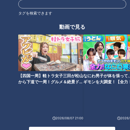
ーピー３分クッキング】
き」の作り方【キユーピー３分
クッキング】
タグを検索できます
動画で見る
「しめあじと新玉ねぎのサラ
「わかめと桜えびの焼きがん
ダ」の作り方【キユーピー３分
も」の作り方【キユーピー３分
クッキング】
クッキング】
【四国一周】軽トラ女子三田が松山
なにわ男子が体を張って
から下道で一周！グルメ＆絶景ドラ
ギモンを大調査！【全力
イブ⑳
験部～ナゴヤのギモン、
～】
「アスパラガスとハムのリゾッ
ト」の作り方【キユーピー３分
2026/08/07 21:00
2026/
クッキング】