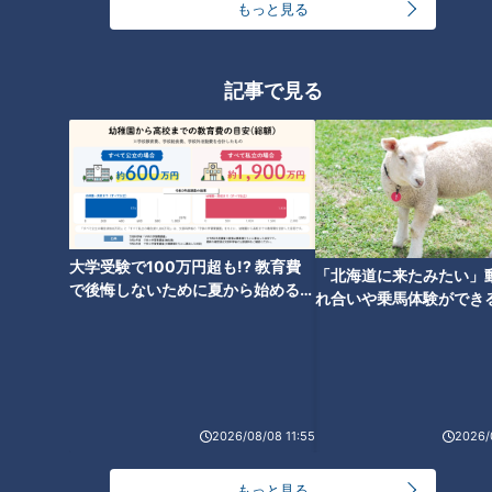
もっと見る
記事で見る
大学受験で100万円超も!? 教育費
「北海道に来たみたい」
で後悔しないために夏から始めるお
れ合いや乗馬体験ができ
ランキング
金の準備術とは
ススメ！不動産屋さんが
RANKING
とは
24時間
週間
月間
2026/08/08 11:55
2026/
友廣アナの自転車旅｜愛知・蒲郡市へ！三河湾ぐる
っと125kmの自転車旅！【チャント！特集】
1
もっと見る