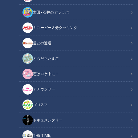
太田×石井のデララバ
キユーピー３分クッキング
CBCテレビ：画像『キユーピー3分クッキング』
道との遭遇
この記事の画像
（全1枚）
ともだちたまご
恋はロケ中に！
アナウンサー
記事に戻る
ゴゴスマ
この記事を見たあなたへのおすすめ
ドキュメンタリー
THE TIME,