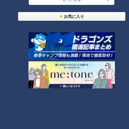
大学のサークルで増える？複数のスポーツを融合さ
お気に入り
せた「ピックルボール」
「人を狂わせる魅力がある」道マニア・鹿取茂雄が
惚れ込んだレンガの橋梁とは？未公開の道3選
3
美味しさと栄養、ダブルでアップ！とうもろこしの
バター醤油炊き込みご飯
2
弁当3個で3万円？PayPay会計ミスで店員のひと言
にイラッ
「味しみ春雨の中華サラダ」の作り方【キユーピー
３分クッキング】
6