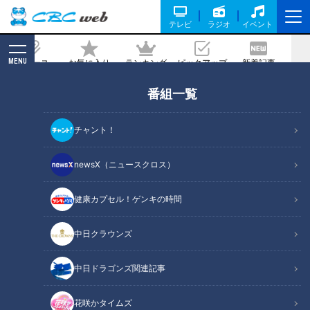
テレビ
ラジオ
イベント
MENU
ニュース
お気に入り
ランキング
ピックアップ
新着記事
CBC MAGAZINE
番組一覧
「そら豆とちくわのかき揚げ」の作り方
【キユーピー３分クッキング】
チャント！
記事に戻る
newsX（ニュースクロス）
健康カプセル！ゲンキの時間
中日クラウンズ
中日ドラゴンズ関連記事
花咲かタイムズ