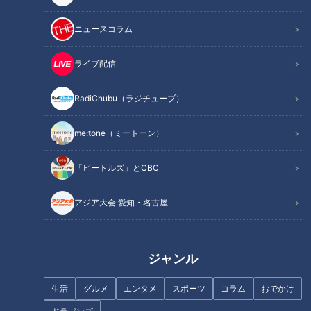
ニュースコラム
ライブ配信
「えびとアボカドのタルティー
「納豆ともちの豚キムチ」の作
ヌ」の作り方【キユーピー３分
り方【キユーピー３分クッキン
RadiChubu（ラジチューブ）
クッキング】
グ】
me:tone（ミートーン）
「ビートルズ」とCBC
アジア大会 愛知・名古屋
「いさきのわさびあんかけ」の
「えびとペンネのビスクソー
作り方【キユーピー３分クッキ
ス」の作り方【キユーピー３分
ング】
クッキング】
ジャンル
生活
グルメ
エンタメ
スポーツ
コラム
おでかけ