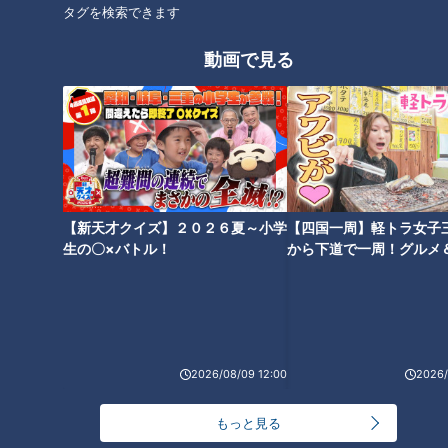
タグを検索できます
なじませ、火を止めて粗熱をとる。
動画で見る
6 玉ねぎの残り半分は根元をつけたまま6等分のくし形に切
り、マッシュルームは大きければ半分に切る。
7 5の鍋を火にかけ、再び煮立ったら6を入れて混ぜ、ふたを
して10分ほど煮る。塩、こしょうで味をととのえて器に盛る。
【新天才クイズ】２０２６夏～小学
【四国一周】軽トラ女子
生の〇×バトル！
から下道で一周！グルメ
CBCテレビ「キユーピー３分クッキング」 2024年12月14日
イブ⑳
放送より
この記事の画像を見る
2026/08/09 12:00
2026/
この記事を見たあなたへのおすすめ
もっと見る