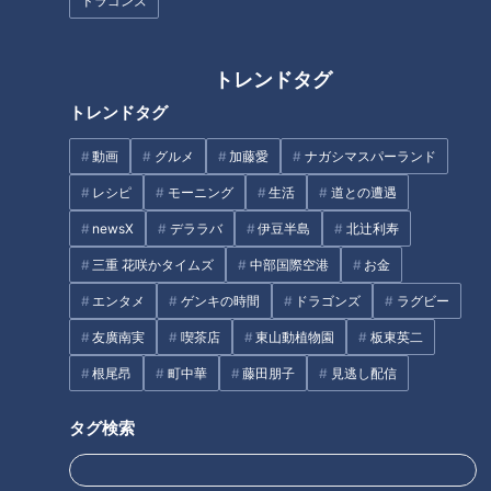
ドラゴンズ
作り方
トレンドタグ
1 玉ねぎは半量を5mm幅の縦薄切りにする。
トレンドタグ
動画
グルメ
加藤愛
ナガシマスパーランド
2 牛肉は5～6cm角に切って水気を押さえる。ポリ袋に入れ
て塩、こしょう、小麦粉をまぶす。
レシピ
モーニング
生活
道との遭遇
newsX
デララバ
伊豆半島
北辻利寿
3 フライパンに油大さじ1/2を熱し、牛肉の全面を焼きつけ
三重 花咲かタイムズ
中部国際空港
お金
る。鍋にとり出し、あいたフライパンで薄切りの玉ねぎをさっ
エンタメ
ゲンキの時間
ドラゴンズ
ラグビー
と炒め、油がまわったら牛肉と同じ鍋に移す。
友廣南実
喫茶店
東山動植物園
板東英二
4 3の鍋に赤ワインを入れ、肉がかぶる程度に水を注いで火
根尾昂
町中華
藤田朋子
見逃し配信
にかける。煮立ったらアクを除いてふたをし、弱火で1時間ほ
タグ検索
ど煮る。
5 4にケチャップ、ウスターソース、塩、こしょうを加えて