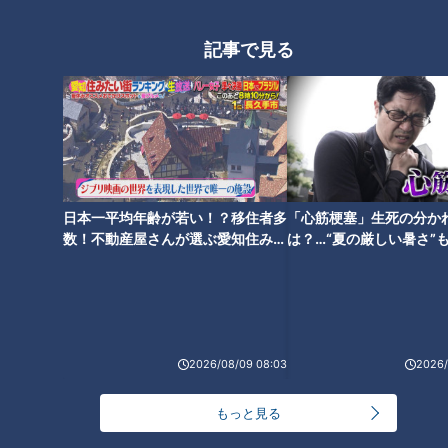
記事で見る
フランス人は菓子店「シャトレ
ーゼ」の店名に顔を赤らめる？
東海道新幹線が全線ストップ、
車内で５時間を過ごした体験と
払い戻しの驚き
日本一平均年齢が若い！？移住者多
「心筋梗塞」生死の分か
数！不動産屋さんが選ぶ愛知住みた
は？…“夏の厳しい暑さ”
い街ランキング1位は？
に！発症前のキケンなサ
法
純烈・酒井一圭が語る 新メンバ
辻本茂雄が語る、吉本新喜劇座
ー選考で重視するところ
長時代の苦労
2026/08/09 08:03
2026/
もっと見る
まるでウォータースライダー！