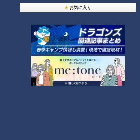
近鉄特急「ひのとり」展望席最
「糖尿病」夏の食生活に注
お気に入り
前列を初体験
意！…血糖値スパイクが起きて
いるサインは？糖尿病の予防・
改善法
タグ
グルメ
番組紹介
キユーピー３分クッキング
レシピ紹介
CBCテレビ制作「キユーピー３分クッキング」の公式サイト。番組
で放送したレシピ、作り方を動画でもご紹介！
ホームページ
番組サイト