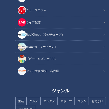
作り方
オススメ関連コンテンツ
ニュースコラム
ライブ配信
材料（2人分）
RadiChubu（ラジチューブ）
牛すね肉(塊) 400g
me:tone（ミートーン）
(塩、こしょう各少々 小麦粉大さじ1)
玉ねぎ 1個(200g)
「ビートルズ」とCBC
マッシュルーム 100g
赤ワイン 2カップ
アジア大会 愛知・名古屋
トマトケチャップ、ウスターソース 各小さじ2
塩 小さじ1/2
こしょう 少々
ジャンル
塩、こしょう 各適量
生活
グルメ
エンタメ
スポーツ
コラム
おでかけ
●油