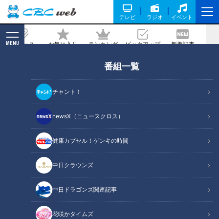
テレビ
ラジオ
イベント
MENU
ニュース
お気に入り
ランキング
ピックアップ
新着記事
CBC MAGAZINE
番組一覧
「牛すね肉の赤ワイン煮」の作り方【キ
ユーピー３分クッキング】
チャント！
2024/12/14 18:00
2024年12月14日放送
newsX（ニュースクロス）
健康カプセル！ゲンキの時間
中日クラウンズ
中日ドラゴンズ関連記事
花咲かタイムズ