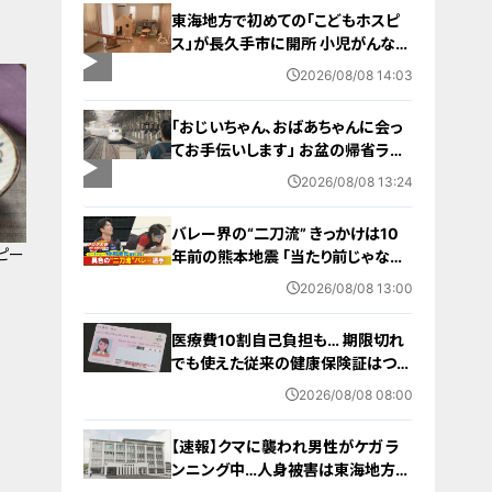
東海地方で初めての「こどもホスピ
ス」が長久手市に開所 小児がんなど
重い病気の子どもと家族を支える施
2026/08/08 14:03
設 利用料は無料 愛知の「長久手の
おうち」
「おじいちゃん、おばあちゃんに会っ
てお手伝いします」 お盆の帰省ラッ
シュが本格化 東海道新幹線下りがピ
2026/08/08 13:24
ーク 名古屋駅も家族連れらで朝から
混雑
バレー界の“二刀流” きっかけは10
ピー
年前の熊本地震 ｢当たり前じゃなか
った｣ オフシーズンゼロの過酷スケ
2026/08/08 13:00
ジュール 異例の道を進むワケ【アジ
ア大会 愛知･名古屋2026】
医療費10割自己負担も… 期限切れ
でも使えた従来の健康保険証はつい
に終了 8月以降起こりうるマイナ保
2026/08/08 08:00
険証の“落とし穴” 注意すべき2つの
有効期限
【速報】クマに襲われ男性がケガ ラ
ンニング中…人身被害は東海地方で