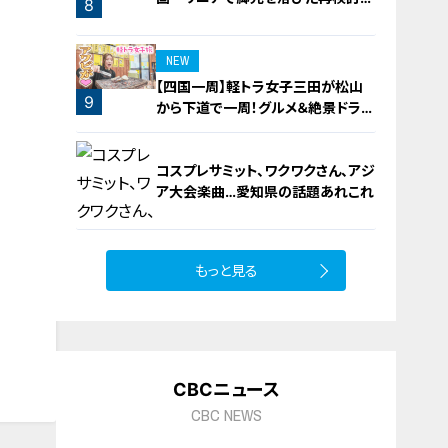
8
機運
NEW
【四国一周】軽トラ女子三田が松山
9
から下道で一周！グルメ＆絶景ドライ
ブ⑳
コスプレサミット、ワクワクさん、アジ
ア大会楽曲…愛知県の話題あれこれ
もっと見る
10
CBCニュース
CBC NEWS