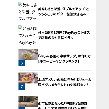
2
美味しさと栄養、ダブルでアップ！と
うもろこしのバター醤油炊き込みご
飯
弁当3個で3万円？PayPay会計ミス
で店員のひと言にイラッ
4
「味しみ春雨の中華サラダ」の作り方
【キユーピー３分クッキング】
6
5
本場アメリカの味に舌鼓！ボリューム
満点グルメからレトロ史料館まで！
7
愛知・東海市の感動スポット3選
都市伝説となった「柳橋駅」設置計
画 リニアで脚光を浴びた再検討の