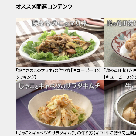
オススメ関連コンテンツ
「焼ききのこのマリネ」の作り方【キユーピー３分
「鶏の竜田揚げ・
クッキング】
【キユーピー３分
「じゃことキャベツのサラダキムチ」の作り方【キユ
「牛ごぼう肉豆腐