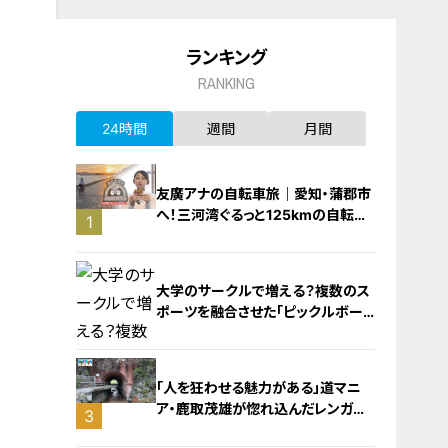
ランキング
RANKING
24時間
週間
月間
友廣アナの自転車旅｜愛知・蒲郡市
へ！三河湾ぐるっと125kmの自転車
1
旅！【チャント！特集】
大学のサークルで増える？複数のス
ポーツを融合させた「ピックルボー
ル」
「人を狂わせる魅力がある」道マニ
ア・鹿取茂雄が惚れ込んだレンガの
3
橋梁とは？未公開の道3選