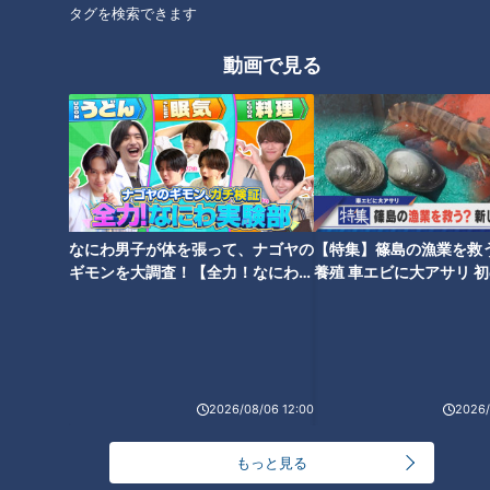
をして臨みたいなと思っています」と根尾獲りへ意気込みを語
タグを検索できます
った15日の就任会見では、恩師と崇める星野仙一元監督を彷ふ
つとさせる魅力的な言葉が散りばめられていました。
動画で見る
INDEX
「与田新監督は“闘将”になる」―。現役時代を知るひちょり
さんがズバリ予言
サンドラ大予想！ 2位指名は将来性の浦和学院高・渡邉
なにわ男子が体を張って、ナゴヤの
【特集】篠島の漁業を救
か、即戦力の名城大・栗林か！？
ギモンを大調査！【全力！なにわ実
養殖 車エビに大アサリ 
幽閉が決定した若狭アナ、ドラフト当日、大阪桐蔭へ向か
験部～ナゴヤのギモン、ガチ検証
【newsX】
う策はあります！
～】
オススメ関連コンテンツ
2026/08/06 12:00
2026/
「与田新監督は“闘将”になる」―。現役時代を知
るひちょりさんがズバリ予言
もっと見る