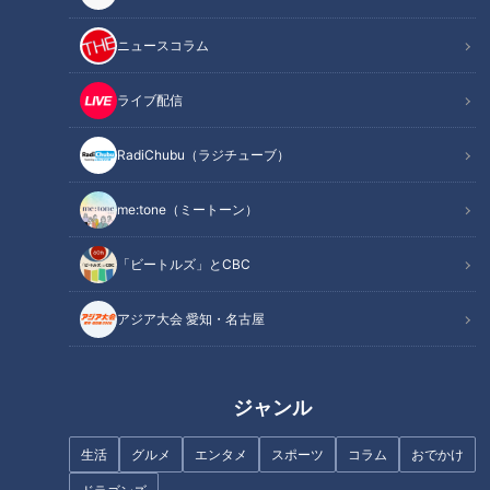
サンデードラゴンズで司会を務める若狭敬一アナウンサー
ニュースコラム
の“強（凶）運”について、すでにご存知の方も多いことでしょ
う。ドラフト当日、若狭アナが取材で向かった先にドラゴンズ
ライブ配信
のドラフト1位指名選手は存在しない（抽選外し、もしくは別
RadiChubu（ラジチューブ）
の選手を指名）というジンクスが5年にわたって続いている案
件。ドラゴンズが1位指名を公言している大阪桐蔭高・根尾昂
me:tone（ミートーン）
内野手のもとへ25日のドラフト当日にCBCテレビを代表して
取材に向かうのは若狭アナではなく、共に番組の司会を務め
「ビートルズ」とCBC
る“千年に一人の美少女”に負けず劣らずの“サンドラの華”こと
柳沢彩美アナウンサーに決定したのです！
アジア大会 愛知・名古屋
今週放送された番組の最後、若狭アナが「私は大阪桐蔭へ行き
ます」と言い切ろうとしたその瞬間、柳沢アナはそれを打ち消
すように「私が、行きます！！」とキッパリ断言。滝行で身を
ジャンル
清め、「僕のせいじゃない」と必死のアピールを見せている若
狭アナの気持ちは分かりますが、今回ばかりは致し方ありませ
生活
グルメ
エンタメ
スポーツ
コラム
おでかけ
ん。根尾選手は投手と遊撃手という“二刀流”を飛び越え、外野