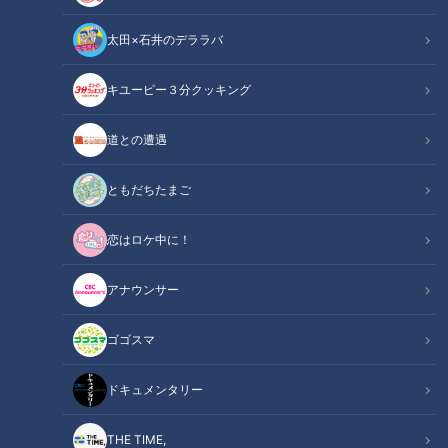
太田×石井のデララバ
キユーピー３分クッキング
道との遭遇
ともだちたまご
中日ドラゴンズ
サンドラコラム
恋はロケ中に！
【あるドラライターの参考書的サンドラ活用法】
アナウンサー
CBCテレビ「サンデードラゴンズ」（毎週日曜日午後12時54
分から東海エリアで生放送）をみたコラム
ゴゴスマ
ドラゴンズファンのみなさん、吉報です！
ドキュメンタリー
多くのドラゴンズファンに不安の日々を過ごさせてきた忌々し
き事案が、この度解決に至りました！
THE TIME,