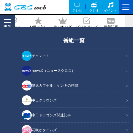
テレビ
ラジオ
イベント
MENU
ニュース
お気に入り
ランキング
ピックアップ
新着記事
CBC MAGAZINE
番組一覧
竜党に吉報！！ CBCテレビが“凶運”若
狭アナに代えて、“千年に一人の美少
チャント！
女”にも勝る柳沢アナ投入を決断。幸運
の女神が「大阪桐蔭・根尾選手の交渉権
newsX（ニュースクロス）
はドラゴンズが獲得」のイッポウを届け
健康カプセル！ゲンキの時間
る！？
2018/10/22 11:30
中日クラウンズ
中日ドラゴンズ関連記事
花咲かタイムズ