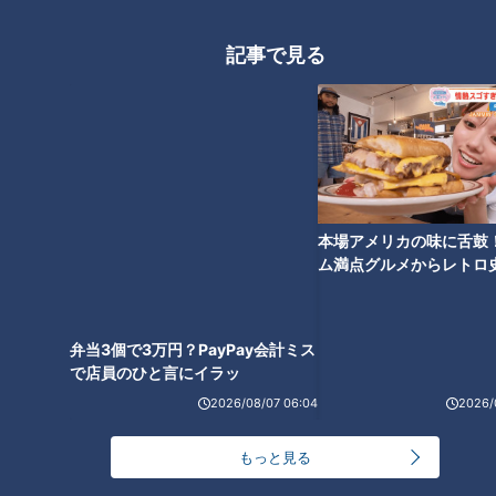
「選手が最優先」と星野元監督から伝えられてきた教えを胸に
記事で見る
秘める与田新監督は、まさしく“星野イズム”を継承する人物で
はないでしょうか。
「選手の満足度（喜び）を、自分の満足度（喜び）に」
弁当3個で3万円？PayPay会計ミス
「使ってくれと（言ってほしい）。どんどん自分をアピール
で店員のひと言にイラッ
して（俺に）向かってきてほしい」
本場アメリカの味に舌鼓
これらの言葉から喜怒哀楽をめいっぱい表して選手と接してい
ム満点グルメからレトロ
で！愛知・東海市の感動
た星野元監督の匂いをどことなく感じるのです。筆者は解説者
選
をされていた頃の与田新監督に1度取材をさせていただいた際
に抱いた印象は「物腰の柔らかい温厚で誠実な人柄」。星野元
監督とは異なるタイプのように思えたのですが、帝京高校から
2026/08/07 06:04
2026/
ファイターズに入団した1年目に現役選手として共に過ごした
ことのあるスタジオ解説の森本稀哲さんは「監督になることで
もっと見る
変わる」と興味深いお話をされていました。