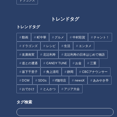
ドラゴンズ
手としての魅力も兼ね備える“三刀流”のスーパースター候補。
小学生の時に球団の選抜チーム「ドラゴンズジュニア」の一員
トレンドタグ
にも加わっていた岐阜県飛騨市出身の地元が生んだ金の卵は絶
対に手放すわけにはいかないのです。
トレンドタグ
柳沢アナはCBCテレビの毎週月曜から金曜の夕方4時50分から
動画
町中華
グルメ
中村彩賀
チャント！
放送されている報道番組『イッポウ』でフィールドキャスター
ドラゴンズ
レシピ
生活
エンタメ
も担当しています。25日の同番組はドラフト会議の特番のた
め、直後の5時50分から放送開始。番組冒頭で中継をつなぐの
友廣南実
北辻利寿
北辻利寿の日本はじめて物語
は、もちろん大阪桐蔭高校。そうです！ この日を境にサンド
道との遭遇
CANDY TUNE
お金
三重
ラが誇る“幸運の女神”となる柳沢アナが「根尾選手との交渉権
坂下千里子
角上清司
静岡
CBCアナウンサー
はドラゴンズが獲得しました！」と東海地方を喜びに包む“イ
DCM
SDGs
if珈琲店
newsX
あみやき亭
ッポウ”を届けてくれることでしょう。
おでかけ
とんかつ
アジア大会
そして、根尾選手との交渉権を引き当ていただくのは、23年
ぶりに名古屋に帰ってきた竜の元剛腕守護神・与田剛新監督。
タグ検索
「（根尾選手の当たりくじを引くのが）私の初仕事であるなら
ば、一生懸命手を洗って、消毒をして（体を清めて）、願掛け