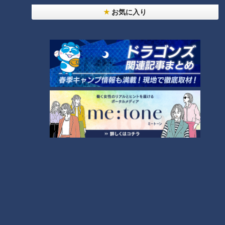
お気に入り
「口調とか雰囲気もすごく穏やか。高卒ルーキーの僕なんかに
もすごく声をかけていただけるようなすごく優しい方でした。
ただ、口調は優しいんですが、時折見せる勝負師というか、熱
いところがあったので、僕は闘将になっていくんじゃないのか
なと。ピッチングコーチのときは我慢することも多かったと思
うので、監督になられたことで（感情を）出していくと思いま
す」
古き良きドラゴンズを知るオールドファンは“燃える男”が大好
きです。あの頃を知らないイマドキのファンであれば、時に感
情を表に出して選手を鼓舞する指揮官の姿に興奮をおぼえ、勝
利に向かって一丸となるドラゴンズの戦いぶりを頼もしく感じ
ることでしょう。
「驚かせるチーム！ 『おぉ、すごいな！』と思ってもらえる
ような。個人の能力を高めて、それを組織（の力）として戦っ