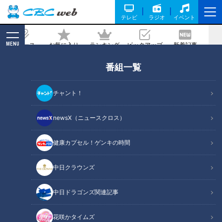
テレビ
ラジオ
イベント
MENU
ニュース
お気に入り
ランキング
ピックアップ
新着記事
CBC MAGAZINE
番組一覧
「ふわっ！しゅわっ！軽っ！」 食べると
す～っと消える！？CBC友廣アナも驚き
チャント！
の「たまごふわふわ」とは？
newsX（ニュースクロス）
2026/03/08 06:03
2026年2月20日放送
健康カプセル！ゲンキの時間
中日クラウンズ
中日ドラゴンズ関連記事
花咲かタイムズ