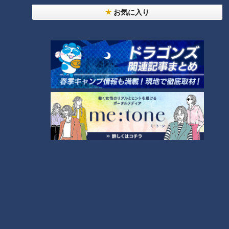
温泉にも入りたいところですが、今回の目的は「たまごふわふ
お気に入り
わ」。前田匡秀館長によると、「スープの上にメレンゲ状のタ
マゴをふわぁ～っとした、食べるとす～っと消えていく不思議
な食感」とのこと。その歴史は古く、一説によると、約200年
前の文献にも載っていて、「日本最古のタマゴ料理」とも言わ
れているのだとか。
作り方は、シイタケ、トラフグ、塩コショウを入れた土鍋に、
かつお出汁を入れて温めます。卵1個をミキサーでひたすら泡
立てること、約5分。真っ白なツノが立ったところで、熱々の
スープの上にのせて完成です。
友廣アナはふわふわのタマゴを一口。「ん？ふわっ！しゅわ
っ！口にない！ものすごく軽いです！味としては、茶碗蒸しに
近いような。タマゴ本来の甘さに、お出汁がめちゃくちゃ効い
ている！寒い今とか、すごい染みそうです！」と目を丸くしま
す。初めて口にした食感に感動です！