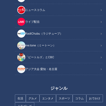
冷えた体に染みる！老舗の白味噌豚汁
オススメ関連コンテンツ
ニュースコラム
ライブ配信
1番人気はクリーチーズ入りのふんわり「メロン
パン」！
RadiChubu（ラジチューブ）
me:tone（ミートーン）
「ビートルズ」とCBC
アジア大会 愛知・名古屋
ジャンル
生活
グルメ
エンタメ
スポーツ
コラム
おでかけ
CBCテレビ『チャント！』