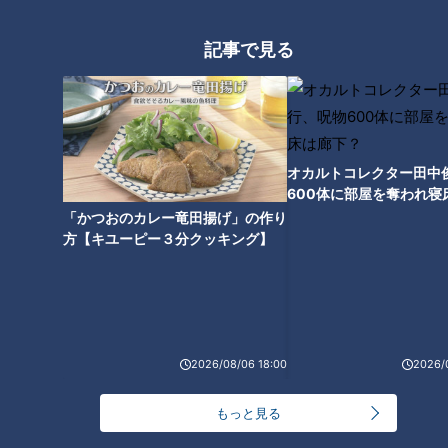
午後0時30分、スタートの三保松原から約67㎞地点。友廣アナ
記事で見る
は、和の湯を目指して出発します。
自転車は袋井市へ。袋井市は2002年に開催されたワールドカ
ップで会場の1つにも選ばれた「エコパスタジアム」があるス
オカルトコレクター田中
ポーツのまちです。
600体に部屋を奪われ寝
下？
「かつおのカレー竜田揚げ」の作り
友廣アナは、和の湯の表示を発見。無事、「袋井温泉 和の
方【キユーピー３分クッキング】
湯」に到着しました。
和の湯は、袋井市唯一の日帰り天然温泉。「食塩泉（しょくえ
んせん）」と呼ばれる温泉は、塩がたっぷりと溶け込んだ琥珀
色のお湯。体を温める効果が高いだけでなく、海と似たような
2026/08/06 18:00
2026/
性質を持つことから、敷地内で約3400匹のフグの養殖も行っ
ているのだとか。
もっと見る