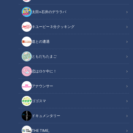
太田×石井のデララバ
CBCテレビ『チャント！』
キユーピー３分クッキング
チャント！
道との遭遇
友廣南実の地元いいとこ自転車旅
ともだちたまご
大阪出身のCBC友廣南実アナが、大好きな自転車で東海地方
恋はロケ中に！
の魅力を発掘するアポなし旅「地元いいとこ自転車旅」。今回
は、静岡市から「名古屋市瑞穂公園陸上競技場」を目指し、約
アナウンサー
200㎞を走ります。
ゴゴスマ
INDEX
ドキュメンタリー
1番人気はクリーチーズ入りのふんわり「メロンパン」！
日本最古のタマゴ料理！？「たまごふわふわ」とは
THE TIME,