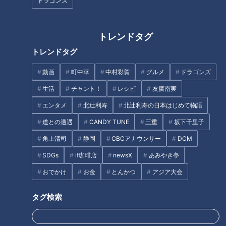
ドラゴンズ
ゴールまでは残り約136㎞。事任八幡宮から出発して約3分、
教えてもらった「岡田製パン」に到着。
トレンドタグ
トレンドタグ
岡田製パンは、昭和22年創業。地元では“岡パン”の名前で親し
まれている人気店です。店内には、惣菜パンからスイーツ系ま
動画
町中華
中村彩賀
グルメ
ドラゴンズ
で約30種類が並びます。
生活
チャント！
レシピ
友廣南実
エンタメ
北辻利寿
北辻利寿の日本はじめて物語
1番人気は「メロンパン」。中にはぎっしりとクリームチーズ
が入っていて、外側はクッキー生地ではなくふんわり生地。誕
道との遭遇
CANDY TUNE
三重
坂下千里子
生から40年経ちますが、今でも多い日は1日に300個以上を売
角上清司
静岡
CBCアナウンサー
DCM
り上げることも。
SDGs
if珈琲店
newsX
あみやき亭
おでかけ
お金
とんかつ
アジア大会
友廣アナはメロンパンをパクリ！「ふわっふわ！メロンパンの
概念が180度変わります。クリームチーズの塩味がしっかり効
タグ検索
いているから、お食事としていただける。表面のザラメみたい
な甘さじゃないからペロッといけちゃう！」と絶賛です。