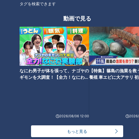
タグを検索できます
岡パンでも、まち自慢をリサーチ。袋井市の温泉「和（やわら
ぎ）の湯」に“たまごふわふわ”グルメがあるとのこと。
動画で見る
日本最古のタマゴ料理！？「たまごふわふわ」と
は
なにわ男子が体を張って、ナゴヤの
【特集】篠島の漁業を救
ギモンを大調査！【全力！なにわ実
養殖 車エビに大アサリ 
験部～ナゴヤのギモン、ガチ検証
【newsX】
～】
2026/08/06 12:00
2026/
もっと見る
CBCテレビ『チャント！』