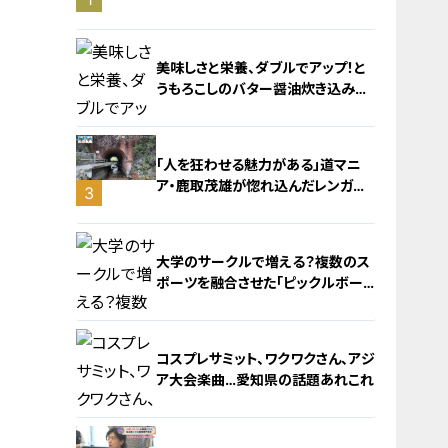
旅！【チャント！特集】
美味しさと栄養、ダブルでアップ！と
うもろこしのバター醤油炊き込みご
飯
「人を狂わせる魅力がある」道マニ
ア・鹿取茂雄が惚れ込んだレンガの
3
橋梁とは？未公開の道3選
2
大学のサークルで増える？複数のス
ポーツを融合させた「ピックルボー
ル」
コスプレサミット、ワクワクさん、アジ
ア大会楽曲…愛知県の話題あれこれ
4