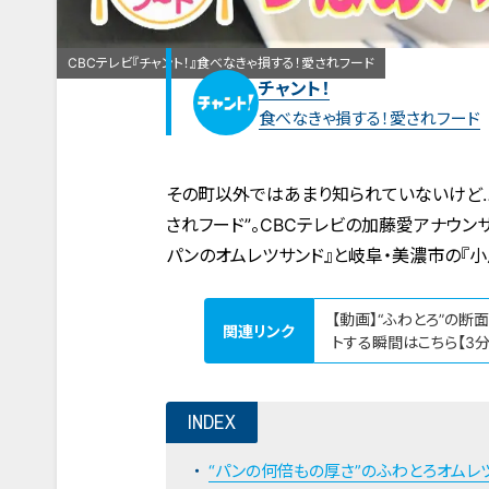
CBCテレビ『チャント！』食べなきゃ損する！愛されフード
チャント！
食べなきゃ損する！愛されフード
その町以外ではあまり知られていないけど…
されフード”。CBCテレビの加藤愛アナウ
パンのオムレツサンド』と岐阜・美濃市の『小
【動画】“ふわとろ”の断
関連リンク
トする瞬間はこちら【3分
INDEX
“パンの何倍もの厚さ”のふわとろオムレ