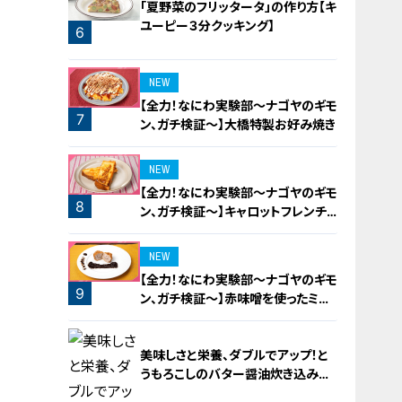
「夏野菜のフリッタータ」の作り方【キ
ユーピー３分クッキング】
6
5
NEW
【全力！なにわ実験部～ナゴヤのギモ
7
ン、ガチ検証～】大橋特製お好み焼き
NEW
【全力！なにわ実験部～ナゴヤのギモ
8
ン、ガチ検証～】キャロットフレンチ
ロースト
NEW
【全力！なにわ実験部～ナゴヤのギモ
9
ン、ガチ検証～】赤味噌を使ったミル
フィーユ味噌トンカツ
美味しさと栄養、ダブルでアップ！と
うもろこしのバター醤油炊き込みご
飯