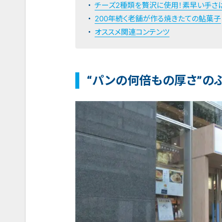
チーズ2種類を贅沢に使用！素早い手さ
200年続く老舗が作る焼きたての鮎菓子
オススメ関連コンテンツ
“パンの何倍もの厚さ”の