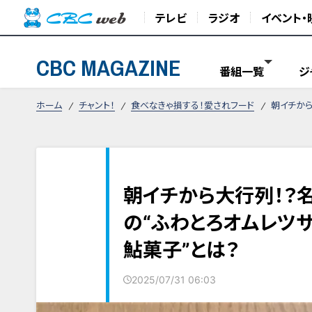
テレビ
ラジオ
イベント・
CBC MAGAZINE
番組一覧
ジ
ホーム
チャント！
食べなきゃ損する！愛されフード
朝イチから
朝イチから大行列！？
の“ふわとろオムレツサ
鮎菓子”とは？
2025/07/31 06:03