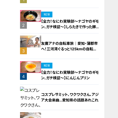
橋梁とは？未公開の道3選
NEW
【全力！なにわ実験部～ナゴヤのギモ
2
ン、ガチ検証～】しらたきで作った豚
バラミンチの油そば
友廣アナの自転車旅｜愛知・蒲郡市
へ！三河湾ぐるっと125kmの自転車
3
旅！【チャント！特集】
NEW
【全力！なにわ実験部～ナゴヤのギモ
4
ン、ガチ検証～】にんじんプリン
コスプレサミット、ワクワクさん、アジ
ア大会楽曲…愛知県の話題あれこれ