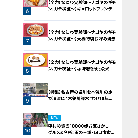
【全力！なにわ実験部～ナゴヤのギモ
ン、ガチ検証～】キャロットフレンチ
6
ロースト
【全力！なにわ実験部～ナゴヤのギモ
ン、ガチ検証～】大橋特製お好み焼き
7
【全力！なにわ実験部～ナゴヤのギモ
ン、ガチ検証～】赤味噌を使ったミル
8
フィーユ味噌トンカツ
【特集】名古屋の堀川を木曽川の水
で清流に “木曽川導水”なぜ16年ぶ
9
り？【newsX】
NEW
中村彩賀の10000歩お宝さがし｜
10
グルメ＆名所！雨の三重・四日市市で