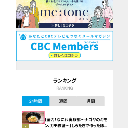
ランキング
RANKING
24時間
週間
月間
【全力！なにわ実験部～ナゴヤのギモ
ン、ガチ検証～】しらたきで作った豚
1