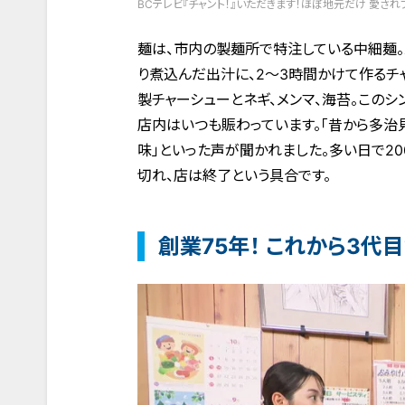
BCテレビ『チャント！』いただきます！ほぼ地元だけ 愛され
麺は、市内の製麺所で特注している中細麺。
り煮込んだ出汁に、2～3時間かけて作るチ
製チャーシューとネギ、メンマ、海苔。この
店内はいつも賑わっています。｢昔から多治
味」といった声が聞かれました。多い日で2
切れ、店は終了という具合です。
創業75年！ これから3代