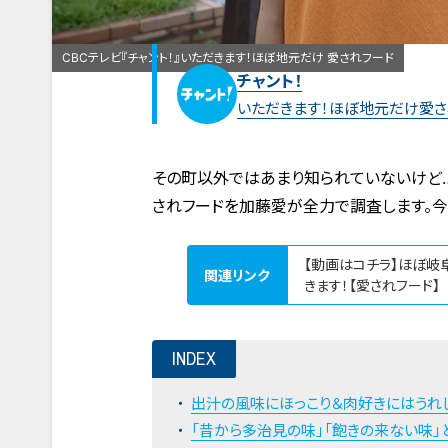
CBCテレビ『チャント！』いただきます！ほぼ地元だけ 愛されフード
チャント！
いただきます！ほぼ地元だけ愛さ
その町以外ではあまり知られていないけど…
されフードを加藤愛が全力で調査します。今回
【動画はコチラ】ほぼ岐
関連リンク
きます！【愛されフード】
INDEX
出汁の風味にほっこり＆肉好きにはうれ
「昔から多治見の味」「飽きの来ない味」