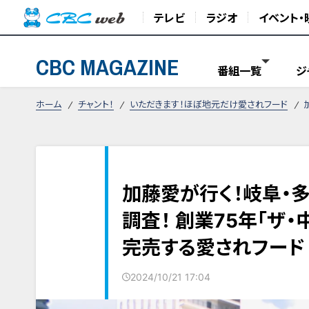
テレビ
ラジオ
イベント・
CBC MAGAZINE
番組一覧
ジ
ホーム
チャント！
いただきます！ほぼ地元だけ愛されフード
加藤愛が行く！岐阜・
調査！ 創業75年「ザ
完売する愛されフード
2024/10/21 17:04