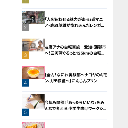
バラミンチの油そば
「人を狂わせる魅力がある」道マニ
ア・鹿取茂雄が惚れ込んだレンガの
2
橋梁とは？未公開の道3選
友廣アナの自転車旅｜愛知・蒲郡市
へ！三河湾ぐるっと125kmの自転車
3
旅！【チャント！特集】
【全力！なにわ実験部～ナゴヤのギモ
ン、ガチ検証～】にんじんプリン
4
今年も開催！「あったらいいな」をみ
んなで考える 小学生向けワークショ
5
ップを大府市で開催