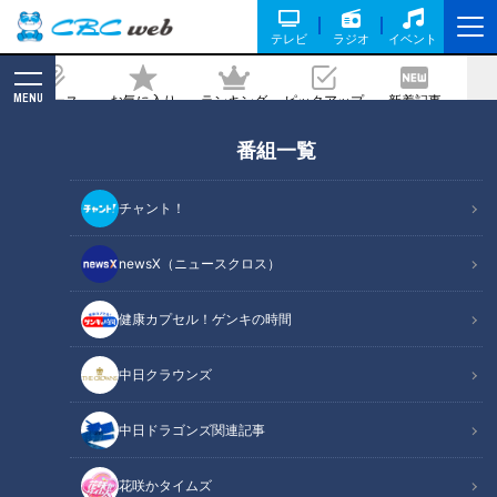
テレビ
ラジオ
イベント
MENU
ニュース
お気に入り
ランキング
ピックアップ
新着記事
CBC MAGAZINE
新着リスト
番組一覧
LATEST ARTICLES
チャント！
newsX（ニュースクロス）
健康カプセル！ゲンキの時間
2022年12月5日放送
寺坂頼我が三重県鳥羽市で
2022年12月4日放送 【第534回】
中日クラウンズ
「浦村かき」を調査。ミル
注意すべき背骨の病気
キーで濃厚！鳥羽市民が誇
ゴゴスマ
健康カプセル！ゲンキの
る絶品グルメ！
時間
中日ドラゴンズ関連記事
らいがごはん
「健康カプセル！ゲンキの時
間」アーカイブ
2022/12/05 16:00
2022/12/04 07:30
花咲かタイムズ