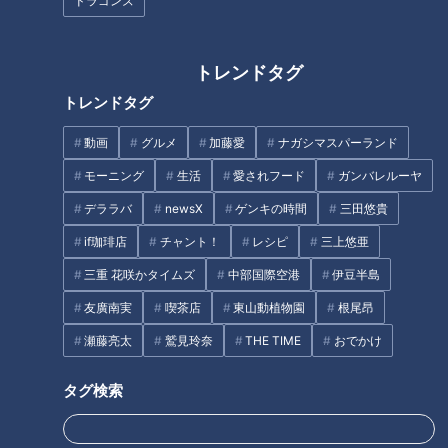
ドラゴンズ
トレンドタグ
トレンドタグ
動画
グルメ
加藤愛
ナガシマスパーランド
2022年11月24日放送
2022年11月28日放送
クリスマスプレゼントはも
「賀正」「謹賀新年」の違
モーニング
生活
愛されフード
ガンバレルーヤ
う悩まない 完売続出！？
いって？意外と知らない年
トイザらスに聞くイマドキ
賀状のマナー！近年増えて
チャント！
チャント！
デララバ
newsX
ゲンキの時間
三田悠貴
おもちゃ特集
いる「年賀状じまい」の正
くらしニュース
くらしニュース
しいマナーも
if珈琲店
チャント！
レシピ
三上悠亜
2022/12/01 19:55
2022/12/01 18:54
三重 花咲かタイムズ
中部国際空港
伊豆半島
生活
チャント！
生活
チャント！
友廣南実
喫茶店
東山動植物園
根尾昂
瀬藤亮太
鷲見玲奈
THE TIME
おでかけ
タグ検索
2022年11月25日放送