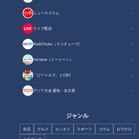
2022年11月23日放送
マヂラブも“人に優しいもの
ハンドドリップコーヒーを
づくり”を体験！ 三重県
ご自宅で！格別な一杯の淹
ニュースコラム
『伊賀白鳳高校』の建築・
れ方をご紹介【デパチャ
チャント！
デパチャン
インテリアコースで家具作
ン】
マヂ学校に向かいます
「デパチャン」動画
ライブ配信
りの繊細さに触れる
2022/12/02 18:37
2022/12/02 18:30
RadiChubu（ラジチューブ）
教育
チャント！
動画
生活
me:tone（ミートーン）
「ビートルズ」とCBC
アジア大会 愛知・名古屋
2022年11月26日放送
2022年12月1日放送
最新トレンド「鍋つゆ」。
伝説の番組企画「地名しり
料理研究家イチ押しの焼肉
とり」が約20年ぶりに復
鍋などをランキングでご紹
活！新たな挑戦者は誰！？
花咲かタイムズ
地名しりとり 旅人ながつ
ジャンル
介！
の挑戦
うなずキング
「地名しりとり 旅人ながつ
の挑戦」記事
2022/12/02 18:00
2022/12/02 18:00
生活
グルメ
エンタメ
スポーツ
コラム
おでかけ
グルメ
おでかけ
エンタメ
7ORDER