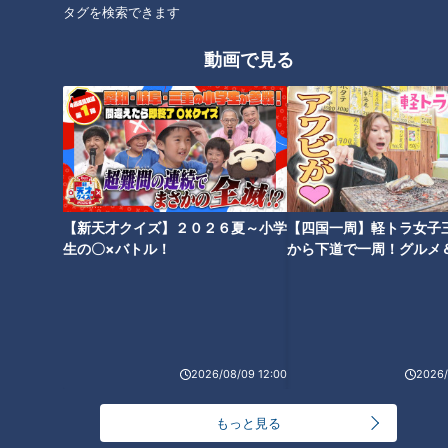
笑顔さわやかアナが岐阜・
「賀久くん見てます！」外
タグを検索できます
中津川市加子母の愛されフ
出先でYouTube視聴者と出
ード『かしものわらびも
会った！～定期配信型ドキ
チャント！
ドキュメンタリー
動画で見る
ち』を調査！ 衝撃的な食
ュメンタリー「ピエロと呼
いただきます！ほぼ地元だけ
ピエロと呼ばれた息子
感に思わず…！？
ばれた息子」第78話
愛されFOOD
2022/12/01 18:33
2022/11/30 19:00
動画
グルメ
動画
ドキュメンタリー
【新天才クイズ】２０２６夏～小学
【四国一周】軽トラ女子
生の〇×バトル！
から下道で一周！グルメ
イブ⑳
2022年11月30日放送
2022年11月30日放送
おかげ横丁をぶらり食べ歩
近藤サトも感嘆！希少なガ
き 伊勢名物推しグルメを満
ラ紡から作られた「コット
喫！
ンスポンジ」
チャント！
チャント！
「よしお兄さんのもっと“み
近藤サトのジモト応援団
2026/08/09 12:00
2026/
え”推し！」動画
2022/11/30 17:00
2022/11/30 16:00
もっと見る
生活
チャント！
動画
愛知