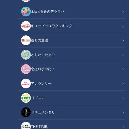
グルメ
ゴゴスマ
生活
健康
太田×石井のデララバ
キユーピー３分クッキング
道との遭遇
2022年11月29日放送
すぐ傍を車が駆け抜けるパ
スジナシ(1999年)柳葉敏郎
ーキングエリア⁉ 道マニ
VS笑福亭鶴瓶！？内緒の小
ともだちたまご
アが厳選する阪神高速道路
道具＆アドリブで攻めまく
道との遭遇
鶴瓶のスジナシ
の魅力
る！
恋はロケ中に！
「道との遭遇」記事
「鶴瓶のスジナシ」動画
2022/12/02 21:04
2022/12/02 20:00
アナウンサー
エンタメ
ミキ
動画
エンタメ
ゴゴスマ
ドキュメンタリー
THE TIME,