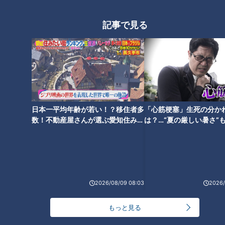
記事で見る
【下ネタ落語!? 元商社マン
まるでメガネのように見え
の落語家！立川志の春】あ
るループ状の橋！？遠心力
と10分、生でしゃべります
が体感できる道とは
ゴゴスマ
道との遭遇
#60
日本一平均年齢が若い！？移住者多
あと10分、生でしゃべりま
「道との遭遇」記事
「心筋梗塞」生死の分か
す
数！不動産屋さんが選ぶ愛知住みた
は？…“夏の厳しい暑さ”
2022/11/30 15:50
2022/11/30 11:53
い街ランキング1位は？
に！発症前のキケンなサ
動画
エンタメ
エンタメ
ミキ
法
2026/08/09 08:03
2026/
もっと見る
2022年11月22日放送
2022年11月19日放送
CBC若狭敬一アナが11月22
トータルテンボスが巡るハ