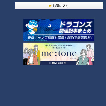
日の「いい夫婦の日」 に
ンパねぇ最新ぽかぽか温
お気に入り
双子同士で金婚式の仲良し
泉！【花咲かタイムズ】
THE TIME,
花咲かタイムズ
夫婦を紹介！
THE TIME,
うなずキング
2022/11/29 14:50
2022/11/29 11:07
エンタメ
THE TIME
動画
グルメ
2022年11月18日放送
癒し系アナが岐阜・土岐市
竜の新・二遊間レギュラー
駄知町の『みそぶた丼』を
を狙う！村松開人選手と福
調査！ ガッツリ完食のう
永裕基選手に10の質問で迫
チャント！
中日ドラゴンズ
まさの秘密は地元老舗酒蔵
る！
いただきます！ほぼ地元だけ
サンドラコラム
とのタッグ
愛されFOOD
2022/11/29 10:27
2022/11/28 18:33
動画
グルメ
スポー
サンデードラゴン
ツ
ズ