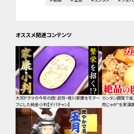
オススメ関連コンテンツ
大河ドラマの今年の顔！武将・徳川家康をモチー
カンタン調理で省
フにした純金小判【デパチャン】
肉じゃが”を実演調