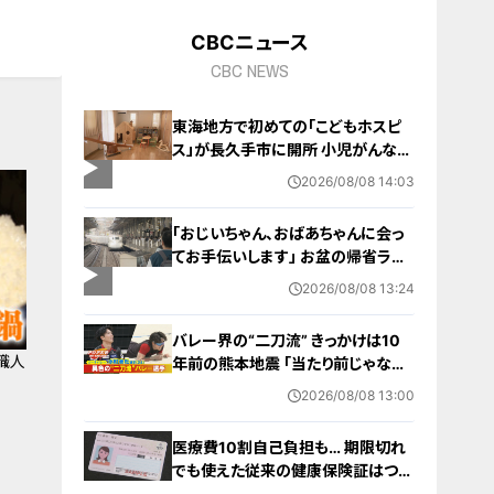
CBCニュース
CBC NEWS
東海地方で初めての「こどもホスピ
ス」が長久手市に開所 小児がんなど
重い病気の子どもと家族を支える施
2026/08/08 14:03
設 利用料は無料 愛知の「長久手の
おうち」
「おじいちゃん、おばあちゃんに会っ
てお手伝いします」 お盆の帰省ラッ
シュが本格化 東海道新幹線下りがピ
2026/08/08 13:24
ーク 名古屋駅も家族連れらで朝から
混雑
バレー界の“二刀流” きっかけは10
職人
年前の熊本地震 ｢当たり前じゃなか
った｣ オフシーズンゼロの過酷スケ
2026/08/08 13:00
ジュール 異例の道を進むワケ【アジ
ア大会 愛知･名古屋2026】
医療費10割自己負担も… 期限切れ
でも使えた従来の健康保険証はつい
に終了 8月以降起こりうるマイナ保