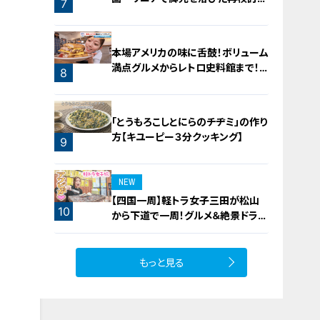
7
機運
本場アメリカの味に舌鼓！ボリューム
満点グルメからレトロ史料館まで！
8
愛知・東海市の感動スポット3選
「とうもろこしとにらのチヂミ」の作り
方【キユーピー３分クッキング】
9
NEW
【四国一周】軽トラ女子三田が松山
10
から下道で一周！グルメ＆絶景ドライ
ブ⑳
もっと見る