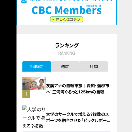
ランキング
RANKING
24時間
週間
月間
友廣アナの自転車旅｜愛知・蒲郡市
へ！三河湾ぐるっと125kmの自転車
1
旅！【チャント！特集】
大学のサークルで増える？複数のス
ポーツを融合させた「ピックルボー
ル」