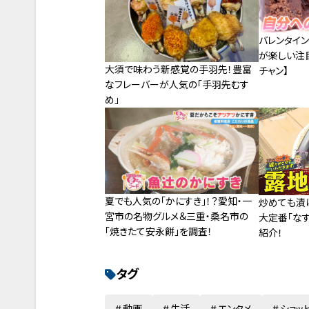
バレンタイ
が楽しい注
大須で味わう新感覚の手羽先！豊富
チャン】
なフレーバーが人気の「手羽先むす
め」
夏でも人気の「かにすき」！？愛知・一
炒めても漬
宮市の名物グルメ＆三重・桑名市の
大定番「な
「焼きたて安永餅」を調査！
紹介！
タグ
動画
生活
エンタメ
ショッ