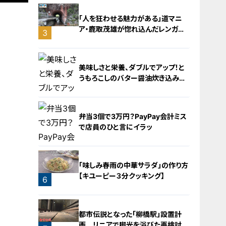
「人を狂わせる魅力がある」道マニ
ア・鹿取茂雄が惚れ込んだレンガの
3
橋梁とは？未公開の道3選
2
美味しさと栄養、ダブルでアップ！と
うもろこしのバター醤油炊き込みご
飯
弁当3個で3万円？PayPay会計ミス
で店員のひと言にイラッ
4
「味しみ春雨の中華サラダ」の作り方
【キユーピー３分クッキング】
6
5
都市伝説となった「柳橋駅」設置計
画 リニアで脚光を浴びた再検討の