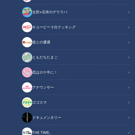
太田×石井のデララバ
キユーピー３分クッキング
音無美紀子【スジナシ】先手必勝！怒涛の会話劇！鶴瓶「呼吸が合うん
道との遭遇
ですよ。コントしなはれ！」
ともだちたまご
この記事の画像
（全1枚）
恋はロケ中に！
アナウンサー
ゴゴスマ
記事に戻る
ドキュメンタリー
この記事を見たあなたへのおすすめ
THE TIME,