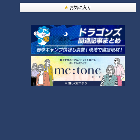
法
お気に入り
「すごい痩せましたね！」…世界一楽なスクワッ
ト！？ダイエットのスペシャリストに学ぶ「無理な
2
くやせる方法」
「夏の脳梗塞」熱中症に似ている！？…生死の分か
れ道！経験者から学ぶ“発症時の身体の異変”
3
大学のサークルで増える？複数のスポーツを融合さ
せた「ピックルボール」
ＣＢＣ小川実桜アナ、呪術廻戦展で痛感した「自分
に一番遠い職業」
友廣アナの自転車旅｜愛知・蒲郡市へ！三河湾ぐる
っと125kmの自転車旅！【チャント！特集】
6