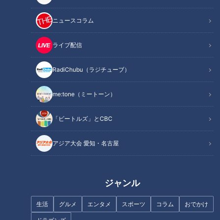
ニュースコラム
ライブ配信
RadiChubu（ラジチューブ）
えなりかずき【スジナシ】「受
夏も要注意！？脳卒中【チャン
けて立たない！しばらく」当時
ト！】
me:tone（ミートーン）
16歳の貫禄演技に心労の鶴瓶…
「ビートルズ」とCBC
アジア大会 愛知・名古屋
母の日、嫁に違和感…大久保佳
代子「しょせん他人です」
スジナシ【吉田智則】社長に啖
呵を切るも…未練タラタラ
ジャンル
生活
グルメ
エンタメ
スポーツ
コラム
おでかけ