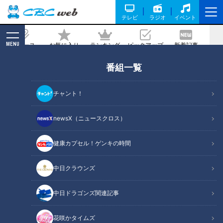
テレビ
ラジオ
イベント
MENU
ニュース
お気に入り
ランキング
ピックアップ
新着記事
CBC MAGAZINE
番組一覧
音無美紀子【スジナシ】先手必勝！怒涛
の会話劇！鶴瓶「呼吸が合うんですよ。
チャント！
コントしなはれ！」
newsX（ニュースクロス）
記事に戻る
健康カプセル！ゲンキの時間
中日クラウンズ
中日ドラゴンズ関連記事
花咲かタイムズ