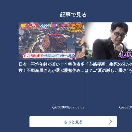
記事で見る
日本一平均年齢が若い！？移住者多
「心筋梗塞」生死の分か
数！不動産屋さんが選ぶ愛知住みた
は？…“夏の厳しい暑さ”
い街ランキング1位は？
に！発症前のキケンなサ
ランキング
法
RANKING
24時間
週間
月間
2026/08/09 08:03
2026/
NEW
「心筋梗塞」生死の分かれ道は？…“夏の厳しい暑
もっと見る
1
さ”もきっかけに！発症前のキケンなサインと対処