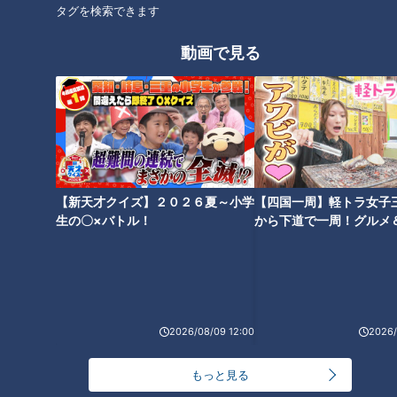
タグを検索できます
な暴走ストーリー！？
ビの前で久しぶりに脱いだワケ
は？
動画で見る
【李麗仙】鶴瓶「俺知らんかっ
【藤田弓子】幸福度MAX！？生
た！」ラストシーンで急展
活感溢れる夫婦に訪れた終末
開！？
【新天才クイズ】２０２６夏～小学
【四国一周】軽トラ女子
生の〇×バトル！
から下道で一周！グルメ
イブ⑳
【野村真美】「キライなら言っ
2026/08/09 12:00
2026/
て！」鶴瓶に激高し、割り箸の
束をブン投げる
もっと見る