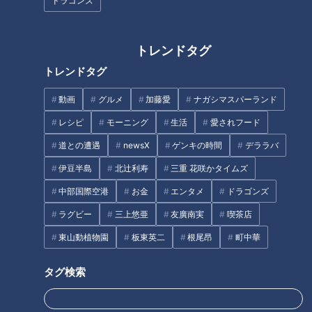
ドラゴンズ
「女王様を満足させてみろ！」
好きな人の「社内恋愛しない」
三上悠亜とRちゃんが教えるドM
宣言に撃沈…大久保佳代子が指
トレンドタグ
の彼氏攻略法
摘したNG行動
トレンドタグ
タグ
動画
グルメ
加藤愛
ナガシマスパーランド
動画
エンタメ
スジナシ
笑福亭鶴瓶
音無美紀子
レシピ
モーニング
生活
愛されフード
道との遭遇
newsX
ゲンキの時間
デララバ
伊豆半島
北辻利寿
三重 花咲かタイムズ
オススメ関連コンテンツ
中部国際空港
お金
エンタメ
ドラゴンズ
ラグビー
三上悠亜
友廣南実
喫茶店
東山動植物園
板東英二
根尾昂
町中華
タグ検索
【片岡鶴太郎】鶴瓶「やっぱり
【夏木マリ】「自分が出ます
お笑いやなぁ」まるでネタ合戦
ね」と迫真の演技。鶴瓶がテレ