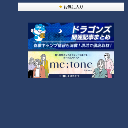
雨の三重・四日市市でお宝探し【チャント！特集】
お気に入り
【全力！なにわ実験部～ナゴヤのギモン、ガチ検証
～】赤味噌を使ったミルフィーユ味噌トンカツ
3
【全力！なにわ実験部～ナゴヤのギモン、ガチ検証
～】キャロットフレンチロースト
4
【全力！なにわ実験部～ナゴヤのギモン、ガチ検証
～】しらたきで作った豚バラミンチの油そば
5
【全力！なにわ実験部～ナゴヤのギモン、ガチ検証
～】にんじんプリン
6
廃墟「玄岳ドライブイン」に特別潜入！静岡県の絶
景ロード「伊豆スカイライン」の歴史と魅力に迫る