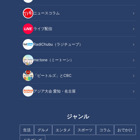
一体誰が買うの？骨董市で見か
ニュースコラム
けた謎の置き物の行方
フランス人は菓子店「シャトレ
ーゼ」の店名に顔を赤らめる？
ライブ配信
RadiChubu（ラジチューブ）
me:tone（ミートーン）
母を泣かせた息子、亡き父を慌
てさせた娘…結婚式の思い出
スジナシ(1999年) 中野英雄「夢
「ビートルズ」とCBC
を追いかける男」
アジア大会 愛知・名古屋
ジャンル
ひとり1枚？一家で1枚？風呂上
がりのバスタオルの使い方は？
片岡鶴太郎【スジナシ】鶴瓶
生活
グルメ
エンタメ
スポーツ
コラム
おでかけ
「やっぱりお笑いやなぁ」まる