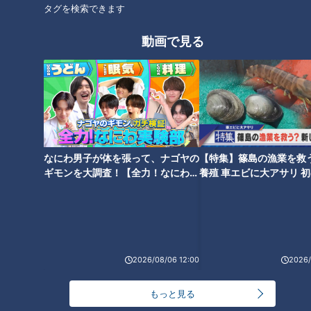
タグを検索できます
動画で見る
【丹古母鬼馬二】まるで文学作
【平田満】不穏な発言「俺、整
品。脚本なくとも澱みないセリ
形したのによく分かったな」
フ 「青は藍より出でて…」 情感
深い展開に鶴瓶が驚嘆
なにわ男子が体を張って、ナゴヤの
【特集】篠島の漁業を救
ギモンを大調査！【全力！なにわ実
養殖 車エビに大アサリ 
験部～ナゴヤのギモン、ガチ検証
【newsX】
～】
【嶋大輔】「モノが無くなるん
です…」二人の男の静かなる攻
防
2026/08/06 12:00
2026/
もっと見る