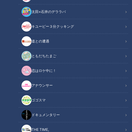
太田×石井のデララバ
キユーピー３分クッキング
渡辺徹【スジナシ】地元では知られたくない手術の病名とは？
道との遭遇
この記事の画像
（全1枚）
ともだちたまご
恋はロケ中に！
アナウンサー
記事に戻る
ゴゴスマ
この記事を見たあなたへのおすすめ
ドキュメンタリー
THE TIME,