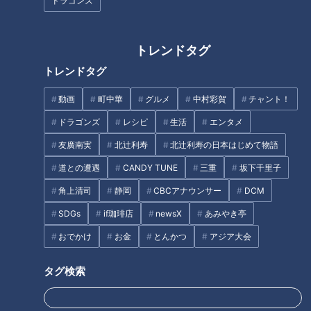
ドラゴンズ
でネタ合戦な暴走ストーリ
ー！？
タグ
トレンドタグ
トレンドタグ
動画
動画
町中華
グルメ
中村彩賀
チャント！
ドラゴンズ
レシピ
生活
エンタメ
オススメ関連コンテンツ
友廣南実
北辻利寿
北辻利寿の日本はじめて物語
道との遭遇
CANDY TUNE
三重
坂下千里子
角上清司
静岡
CBCアナウンサー
DCM
SDGs
if珈琲店
newsX
あみやき亭
おでかけ
お金
とんかつ
アジア大会
【鶴見辰吾】鶴瓶のストレート
【石原良純】裏切られお蔵入り
すぎる表現に動揺隠せず…
に指定！「ビビビッと感じた」
タグ検索
荒んだ心を癒そうとした隣人に
とった仕打ちとは？