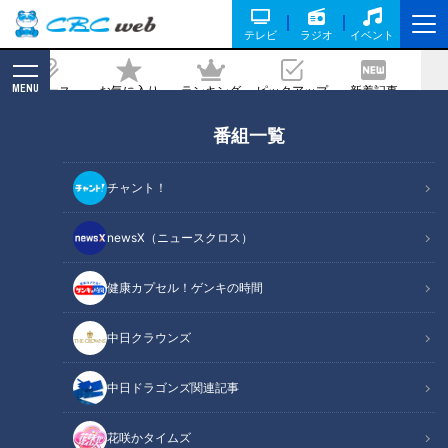
テレビ
ラジオ
イベント
MENU
ニュース
お気に入り
ランキング
ピックアップ
新着記事
CBC MAGAZINE
番組一覧
渡辺徹【スジナシ】地元では知られたく
ない手術の病名とは？
チャント！
記事に戻る
newsX（ニュースクロス）
健康カプセル！ゲンキの時間
中日クラウンズ
中日ドラゴンズ関連記事
花咲かタイムズ