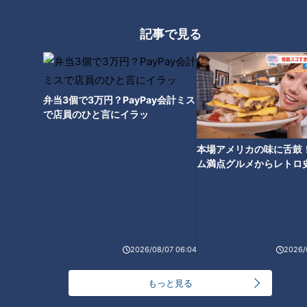
記事で見る
弁当3個で3万円？PayPay会計ミス
で店員のひと言にイラッ
ランキング
本場アメリカの味に舌鼓
RANKING
ム満点グルメからレトロ
で！愛知・東海市の感動
24時間
週間
月間
選
友廣アナの自転車旅｜愛知・蒲郡市へ！三河湾ぐる
っと125kmの自転車旅！【チャント！特集】
1
2026/08/07 06:04
2026/
NEW
もっと見る
中村彩賀の10000歩お宝さがし｜グルメ＆名所！
2