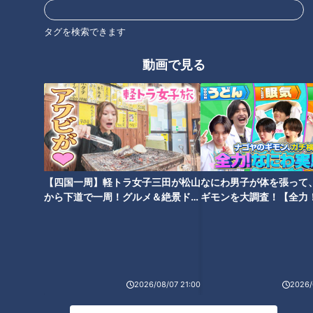
タグを検索できます
【福士誠治】『頭脳派バイト○
【伊礼彼方】『スキャンダル』
動画で見る
士君』（スジナシ）
（スジナシ）
【姜暢雄】『息子、帰る』（ス
【四国一周】軽トラ女子三田が松山
なにわ男子が体を張って
ジナシ）
から下道で一周！グルメ＆絶景ドラ
ギモンを大調査！【全力
イブ⑳
験部～ナゴヤのギモン、
～】
2026/08/07 21:00
2026/