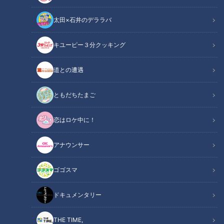
太田×石井のデララバ
『ＴＨＥ格差』塚本高史（スジナシ）
キユーピー３分クッキング
この記事の画像
（全1枚）
道との遭遇
ともだちたまご
恋はロケ中に！
アナウンサー
記事に戻る
ゴゴスマ
この記事を見たあなたへのおすすめ
ドキュメンタリー
THE TIME,