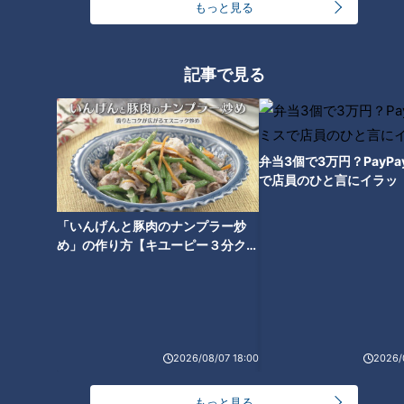
もっと見る
記事で見る
ランキング
RANKING
弁当3個で3万円？PayP
で店員のひと言にイラッ
24時間
週間
月間
「いんげんと豚肉のナンプラー炒
友廣アナの自転車旅｜愛知・蒲郡市へ！三河湾ぐる
め」の作り方【キユーピー３分クッ
っと125kmの自転車旅！【チャント！特集】
キング】
1
コスプレサミット、ワクワクさん、アジア大会楽
曲…愛知県の話題あれこれ
2026/08/07 18:00
2026/
もっと見る