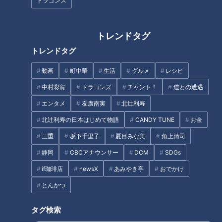
ドラゴンズ
タグ
トレンドタグ
動画
エンタメ
スジナシ
塚本高史
笑福亭鶴瓶
トレンドタグ
動画
町中華
生活
グルメ
レシピ
中村彩賀
ドラゴンズ
チャント！
道との遭遇
オススメ関連コンテンツ
エンタメ
友廣南実
北辻利寿
北辻利寿の日本はじめて物語
CANDY TUNE
お金
三重
坂下千里子
夏目みな美
角上清司
静岡
CBCアナウンサー
DCM
SDGs
【伊嵜充則】スジナシ(1999年)
【松田悟志】『コントなんや
if珈琲店
newsX
あみやき亭
おでかけ
鶴瓶が翻弄される！？圧倒的な
ら』（スジナシ）
とんかつ
演技力がドラマを作り上げる！
タグ検索