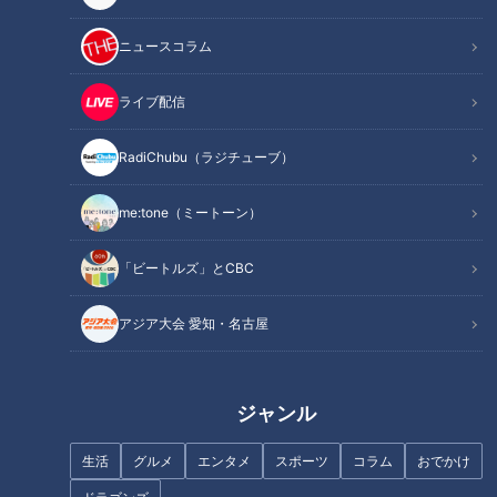
ニュースコラム
『告知』小澤征悦 （スジナ
『却下さん』野間口徹 （スジ
ライブ配信
シ）
ナシ）
RadiChubu（ラジチューブ）
me:tone（ミートーン）
「ビートルズ」とCBC
『教師失格』山本浩司（スジナ
『僕とクリスとお義父さん』安
シ）
田顕（スジナシ）
アジア大会 愛知・名古屋
ジャンル
生活
グルメ
エンタメ
スポーツ
コラム
おでかけ
『知らなくていいこと』高梨臨
『星がきれいだ』浅野和之（ス
（スジナシ）
ジナシ）