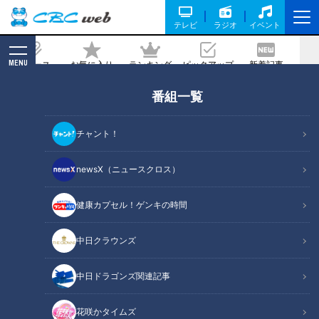
テレビ
ラジオ
イベント
MENU
ニュース
お気に入り
ランキング
ピックアップ
新着記事
CBC MAGAZINE
番組一覧
『ＴＨＥ格差』塚本高史（スジナシ）
チャント！
記事に戻る
newsX（ニュースクロス）
健康カプセル！ゲンキの時間
中日クラウンズ
中日ドラゴンズ関連記事
花咲かタイムズ