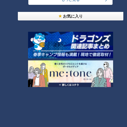
【全力！なにわ実験部～ナゴヤのギモン、ガチ検証
～】しらたきで作った豚バラミンチの油そば
3
お気に入り
【全力！なにわ実験部～ナゴヤのギモン、ガチ検証
～】にんじんプリン
4
2
美味しさと栄養、ダブルでアップ！とうもろこしの
バター醤油炊き込みご飯
なにわ男子が体を張って、ナゴヤのギモンを大調
査！【全力！なにわ実験部～ナゴヤのギモン、ガチ
6
検証～】
【全力！なにわ実験部～ナゴヤのギモン、ガチ検証
～】キャロットフレンチロースト
7
5
NEW