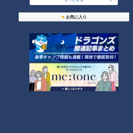
ＣＢＣ小川実桜アナ、呪術廻戦展で痛感した「自分
に一番遠い職業」
お気に入り
大学のサークルで増える？複数のスポーツを融合さ
せた「ピックルボール」
友廣アナの自転車旅｜愛知・蒲郡市へ！三河湾ぐる
っと125kmの自転車旅！【チャント！特集】
1
3
「人を狂わせる魅力がある」道マニア・鹿取茂雄が
惚れ込んだレンガの橋梁とは？未公開の道3選
4
2
「名古屋駅のパン屋さんランキング」第2位＆第1位
を発表！食感の秘密は“焼きたてを瞬間冷凍”？「ル
5
シュプレーム」の食パンへのこだわり