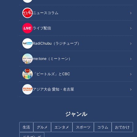
記事に戻る
ニュースコラム
この記事を見たあなたへのおすすめ
ライブ配信
RadiChubu（ラジチューブ）
me:tone（ミートーン）
ぴよりんがあぶら汗？期間限定
SNSで大絶賛 凍ったまま食べ
「ビートルズ」とCBC
の新商品 ごま油をかけた「ご
られるコンビニスイーツ
まぴよりん」が話題！
アジア大会 愛知・名古屋
どんな匂い？入浴剤「鹿せんべ
ジャンル
いの香り」
生活
グルメ
エンタメ
スポーツ
コラム
おでかけ
1日10本は食べられる！？大量