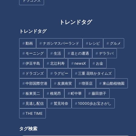
消費できるおすすめの食べ方を
ドラゴンズ
アスパラガス農家に聞いてみ
た！
トレンドタグ
トレンドタグ
様々な調理法を楽しめる！今が
旬の「キビナゴ」
健康や睡眠が気になる。人気を
動画
ナガシマスパーランド
レシピ
グルメ
集めるカフェインレス商品
モーニング
生活
道との遭遇
デララバ
タグ
伊豆半島
北辻利寿
newsX
お金
ドラゴンズ
ラグビー
三重 花咲かタイムズ
グルメ
チャント！
中部国際空港
友廣南実
喫茶店
東山動植物園
板東英二
根尾昂
町中華
藤田朋子
見逃し配信
鷲見玲奈
10000歩お宝さがし
オススメ関連コンテンツ
THE TIME
タグ検索