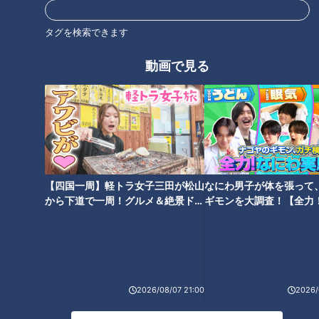
タグを検索できます
自動販売機で買える“ニンニク仕
ワークマンの便利＆おしゃれな
立てのホットソース”にはまる人
新作続々 女子ウケ抜群の商品
動画で見る
続出！『スリラチャの赤備え』
が作れるワケ
とは？
脅威の1Kgデカ盛りメニューが
CBC若狭アナがくだを巻く！
【四国一周】軽トラ女子三田が松山
なにわ男子が体を張って
たくさん！人気ファミレス店の
『THE TIME,』中継に「取り扱
から下道で一周！グルメ＆絶景ドラ
ギモンを大調査！【全力
工夫とは？
い注意」なお酒が登場！
イブ⑳
験部～ナゴヤのギモン、
～】
2026/08/07 21:00
2026/