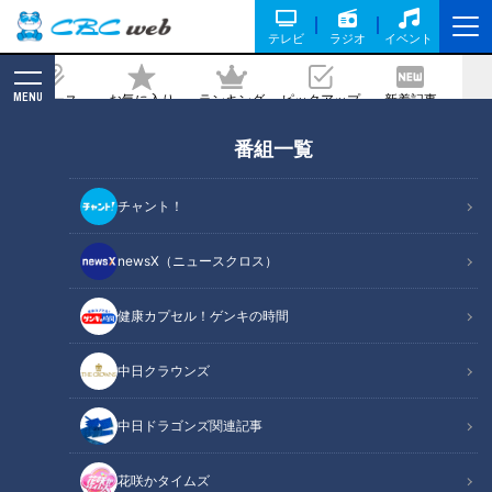
テレビ
ラジオ
イベント
MENU
ニュース
お気に入り
ランキング
ピックアップ
新着記事
CBC MAGAZINE
番組一覧
料理が一層おいしくなるスパイスは？家
庭でも使える最新「アウトドアスパイ
チャント！
ス」特集
newsX（ニュースクロス）
記事に戻る
健康カプセル！ゲンキの時間
中日クラウンズ
中日ドラゴンズ関連記事
花咲かタイムズ