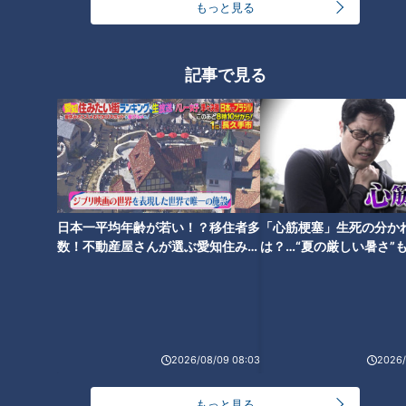
王林「東京は怖いけど、まだ怖
もっと見る
くない」初の三重県でよもや
の“緊急事態” 山中に響いたスタ
ッフの声「避難！」
記事で見る
日本一平均年齢が若い！？移住者多
「心筋梗塞」生死の分か
数！不動産屋さんが選ぶ愛知住みた
は？…“夏の厳しい暑さ”
い街ランキング1位は？
に！発症前のキケンなサ
法
ランキング
RANKING
2026/08/09 08:03
2026/
24時間
週間
月間
もっと見る