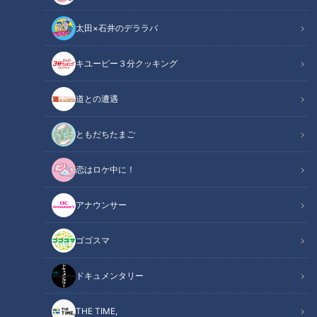
太田×石井のデララバ
キユーピー３分クッキング
CBCテレビ：画像 『チャント！』
道との遭遇
この記事の画像
（全6枚）
ともだちたまご
恋はロケ中に！
アナウンサー
ゴゴスマ
ドキュメンタリー
THE TIME,