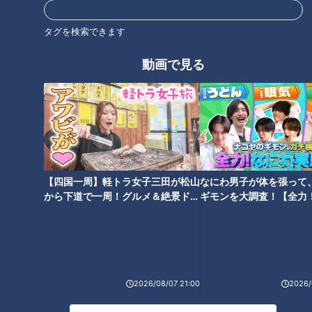
タグを検索できます
自動販売機で買える“ニンニク仕
ワークマンの便利＆おしゃれな
立てのホットソース”にはまる人
新作続々 女子ウケ抜群の商品
動画で見る
続出！『スリラチャの赤備え』
が作れるワケ
とは？
脅威の1Kgデカ盛りメニューが
CBC若狭アナがくだを巻く！
【四国一周】軽トラ女子三田が松山
なにわ男子が体を張って
たくさん！人気ファミレス店の
『THE TIME,』中継に「取り扱
から下道で一周！グルメ＆絶景ドラ
ギモンを大調査！【全力
工夫とは？
い注意」なお酒が登場！
イブ⑳
験部～ナゴヤのギモン、
～】
2026/08/07 21:00
2026/