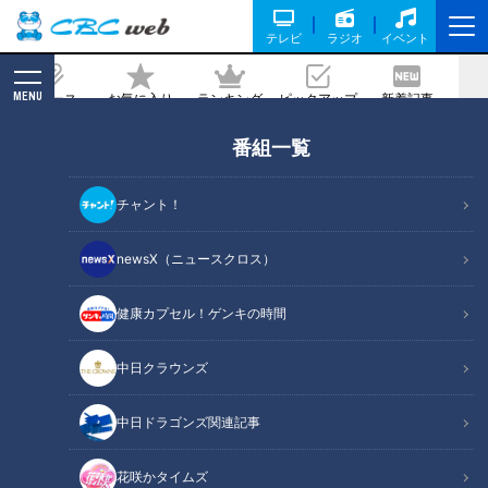
テレビ
ラジオ
イベント
MENU
ニュース
お気に入り
ランキング
ピックアップ
新着記事
CBC MAGAZINE
番組一覧
料理が一層おいしくなるスパイスは？家
庭でも使える最新「アウトドアスパイ
チャント！
ス」特集
newsX（ニュースクロス）
記事に戻る
健康カプセル！ゲンキの時間
中日クラウンズ
中日ドラゴンズ関連記事
花咲かタイムズ