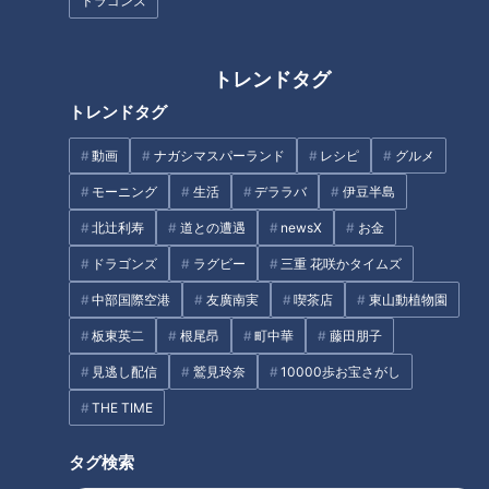
消費できるおすすめの食べ方を
ドラゴンズ
アスパラガス農家に聞いてみ
た！
トレンドタグ
トレンドタグ
様々な調理法を楽しめる！今が
旬の「キビナゴ」
健康や睡眠が気になる。人気を
動画
ナガシマスパーランド
レシピ
グルメ
集めるカフェインレス商品
モーニング
生活
デララバ
伊豆半島
タグ
北辻利寿
道との遭遇
newsX
お金
ドラゴンズ
ラグビー
三重 花咲かタイムズ
グルメ
チャント！
中部国際空港
友廣南実
喫茶店
東山動植物園
板東英二
根尾昂
町中華
藤田朋子
見逃し配信
鷲見玲奈
10000歩お宝さがし
オススメ関連コンテンツ
THE TIME
タグ検索