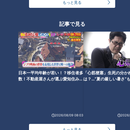
王林「東京は怖いけど、まだ怖
もっと見る
くない」初の三重県でよもや
の“緊急事態” 山中に響いたスタ
ッフの声「避難！」
記事で見る
日本一平均年齢が若い！？移住者多
「心筋梗塞」生死の分か
数！不動産屋さんが選ぶ愛知住みた
は？…“夏の厳しい暑さ”
い街ランキング1位は？
に！発症前のキケンなサ
法
ランキング
RANKING
2026/08/09 08:03
2026/
24時間
週間
月間
もっと見る