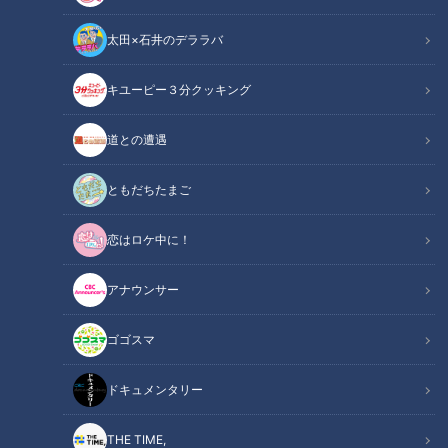
太田×石井のデララバ
キユーピー３分クッキング
CBCテレビ：画像 『チャント！』
道との遭遇
この記事の画像
（全6枚）
ともだちたまご
恋はロケ中に！
アナウンサー
ゴゴスマ
ドキュメンタリー
THE TIME,