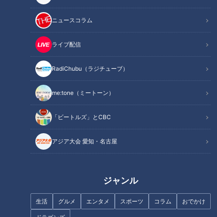
記事に戻る
ニュースコラム
この記事を見たあなたへのおすすめ
ライブ配信
RadiChubu（ラジチューブ）
me:tone（ミートーン）
ぴよりんがあぶら汗？期間限定
SNSで大絶賛 凍ったまま食べ
「ビートルズ」とCBC
の新商品 ごま油をかけた「ご
られるコンビニスイーツ
まぴよりん」が話題！
アジア大会 愛知・名古屋
どんな匂い？入浴剤「鹿せんべ
ジャンル
いの香り」
生活
グルメ
エンタメ
スポーツ
コラム
おでかけ
1日10本は食べられる！？大量