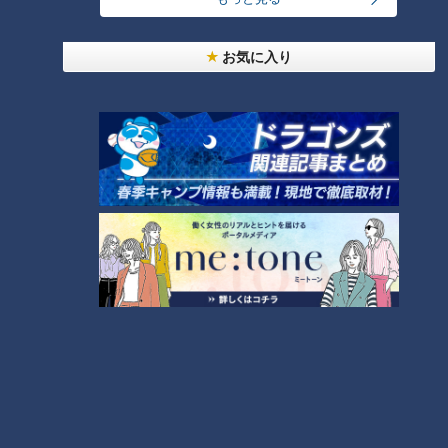
ＣＢＣ小川実桜アナ、呪術廻戦展で痛感した「自分
に一番遠い職業」
お気に入り
友廣アナの自転車旅｜愛知・蒲郡市へ！三河湾ぐる
っと125kmの自転車旅！【チャント！特集】
2
「名古屋駅のパン屋さんランキング」第2位＆第1位
を発表！食感の秘密は“焼きたてを瞬間冷凍”？「ル
1
3
シュプレーム」の食パンへのこだわり
「人を狂わせる魅力がある」道マニア・鹿取茂雄が
惚れ込んだレンガの橋梁とは？未公開の道3選
4
大学のサークルで増える？複数のスポーツを融合さ
せた「ピックルボール」