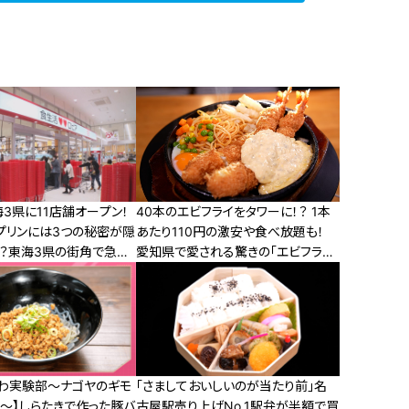
3県に11店舗オープン！
40本のエビフライをタワーに！？ 1本
のプリンには3つの秘密が隠
あたり110円の激安や食べ放題も！
！？東海3県の街角で急増
愛知県で愛される驚きの「エビフライ
に迫る！
メニュー」7選
にわ実験部～ナゴヤのギモ
「さましておいしいのが当たり前」名
証～】しらたきで作った豚バ
古屋駅売り上げNo.1駅弁が半額で買