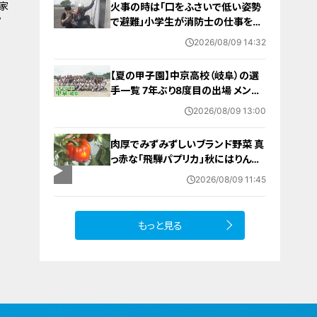
家
火事の時は「口をふさいで低い姿勢
ピ
で避難」小学生が消防士の仕事を体
験 三重・津市
2026/08/09 14:32
【夏の甲子園】中京高校（岐阜）の選
手一覧 7年ぶり8度目の出場 メンバ
ー・出身中学・特徴は？高校野球
2026/08/09 13:00
肉厚でみずみずしいブランド野菜 真
っ赤な「飛騨パプリカ」秋にはりんご
のように甘い 岐阜・高山市の東農
2026/08/09 11:45
園では1日5000個収穫中
もっと見る