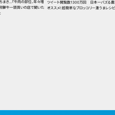
とちまき…『牛肉の部位、年々増
ツイート閲覧数1300万回 日本一バズる農
飛騨牛一頭買いの店で聞いた
オススメ！超簡単なブロッコリー激うまレシ
た