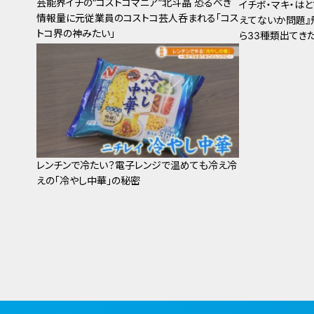
芸能界イチの“コストコマニア”北斗晶 恐るべき
イチボ・マキ・は
情報量に元従業員のコストコ芸人呑まれる「コス
えてないか問題』
トコ界の神みたい」
ら33種類出てき
レンチンで冷たい？電子レンジで温めても冷え冷
えの「冷やし中華」の秘密