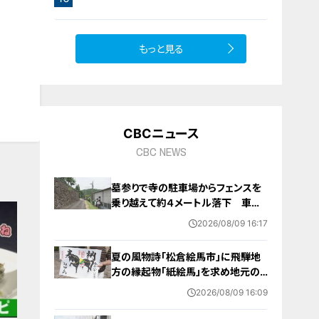
ぶ！今日からできる高血圧対策
もっと見る
CBCニュース
CBC NEWS
墓参りで寺の駐車場からフェンスを
乗り越えて約４メートル落下 車に
乗っていた家族３人けが 岐阜・山
2026/08/09 16:17
県市
夏の風物詩「松倉絵馬市」に飛騨地
方の縁起物「紙絵馬」を求め地元の
人や観光客が訪れる 幸せが駆け込
2026/08/09 16:09
むように