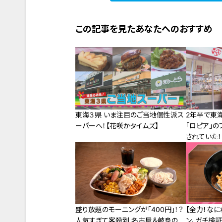
この記事を見たあなたへのおすすめ
東海３県 いま注目のご当地個性派ス
2年半で東海
ーパーへ！【花咲かタイムズ】
「ロピア」
されていた
するスポット
盛り放題のモーニングが「400円」！？
【全力！な
人気すぎて客殺到 名古屋＆岐阜の
ン、ガチ検