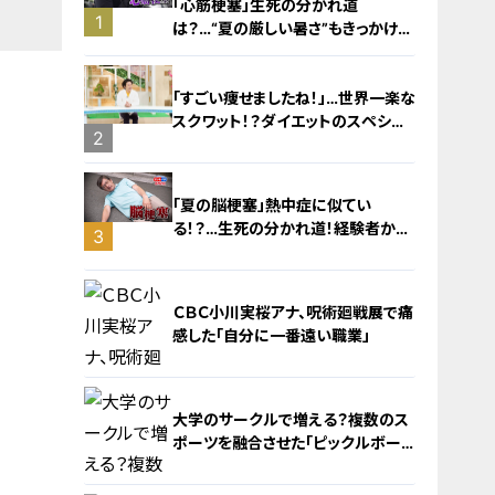
「心筋梗塞」生死の分かれ道
1
は？…“夏の厳しい暑さ”もきっかけ
に！発症前のキケンなサインと対処
法
「すごい痩せましたね！」…世界一楽な
スクワット！？ダイエットのスペシャ
2
リストに学ぶ「無理なくやせる方法」
「夏の脳梗塞」熱中症に似てい
る！？…生死の分かれ道！経験者から
3
学ぶ“発症時の身体の異変”
ＣＢＣ小川実桜アナ、呪術廻戦展で痛
感した「自分に一番遠い職業」
大学のサークルで増える？複数のス
ポーツを融合させた「ピックルボー
ル」