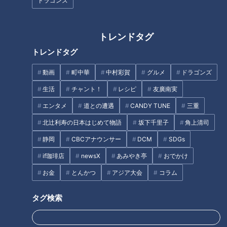
ドラゴンズ
1000円以内で楽しむcoco壱
「さましておいしいのが当たり
トレンドタグ
（ココイチ）トッピング！安く
前」名古屋駅売り上げNo.1駅弁
美味しくカスタマイズできる
が半額で買える方法とは！？
トレンドタグ
「ちょいトピ」がオススメ！
動画
町中華
中村彩賀
グルメ
ドラゴンズ
生活
チャント！
レシピ
友廣南実
エンタメ
道との遭遇
CANDY TUNE
三重
北辻利寿の日本はじめて物語
坂下千里子
角上清司
肉肉しさ満点のステーキが超お
約8分間の圧巻演出！「なばな
値打ち！？ 連日300個完売の超
の里」今年のイルミネーション
静岡
CBCアナウンサー
DCM
SDGs
人気ベーグル専門店も 「大須商
テーマ「名峰富士」の美しさに
if珈琲店
newsX
あみやき亭
おでかけ
店街」の老舗＆最新グルメ6店
おしゃべりアナも絶句
タグ
をご紹介！
お金
とんかつ
アジア大会
コラム
生活
チャント！
タグ検索