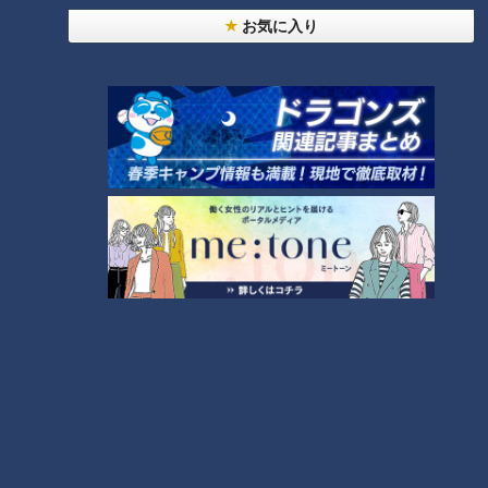
お気に入り
「人を狂わせる魅力がある」道マニア・鹿取茂雄が
惚れ込んだレンガの橋梁とは？未公開の道3選
2
友廣アナの自転車旅｜愛知・蒲郡市へ！三河湾ぐる
っと125kmの自転車旅！【チャント！特集】
3
【全力！なにわ実験部～ナゴヤのギモン、ガチ検証
～】にんじんプリン
4
今年も開催！「あったらいいな」をみんなで考える
小学生向けワークショップを大府市で開催
5
【全力！なにわ実験部～ナゴヤのギモン、ガチ検証
～】キャロットフレンチロースト
6