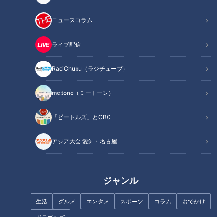
ニュースコラム
記事に戻る
ライブ配信
RadiChubu（ラジチューブ）
この記事を見たあなたへのおすすめ
me:tone（ミートーン）
「ビートルズ」とCBC
アジア大会 愛知・名古屋
｢名古屋は今後もどんどん上が
｢バブルを超えた｣ 住宅高騰 43
る｣ 富裕層が殺到…5億円マンシ
畳のLDKに20畳のバルコニー 4
ョンが70年で取り壊し!? 超高額
億円超でも売れる“建売住宅” 名
物件の間取りは？
古屋の超高級物件事情
ジャンル
生活
グルメ
エンタメ
スポーツ
コラム
おでかけ