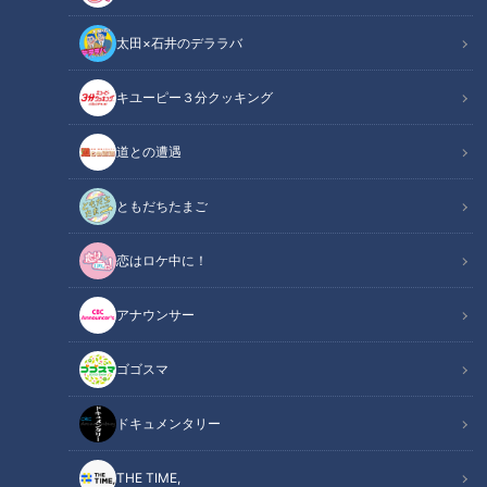
太田×石井のデララバ
キユーピー３分クッキング
CBCテレビ/「チャント！」
道との遭遇
この記事の画像
（全10枚）
ともだちたまご
恋はロケ中に！
アナウンサー
ゴゴスマ
ドキュメンタリー
THE TIME,