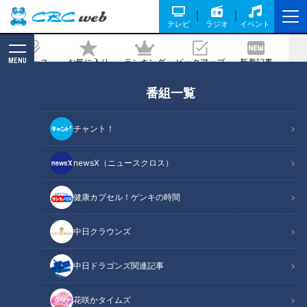
テレビ
ラジオ
イベント
MENU
ニュース
お気に入り
ランキング
ピックアップ
新着記事
CBC MAGAZINE
番組一覧
家計の味方！地域密着型スーパーが驚き
の格安価格を実現している理由
チャント！
記事に戻る
newsX（ニュースクロス）
健康カプセル！ゲンキの時間
中日クラウンズ
中日ドラゴンズ関連記事
花咲かタイムズ