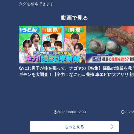
タグを検索できます
オススメ関連コンテンツ
動画で見る
芸能界イチの“コストコマニ
イチボ・マキ・はとちまき…
ア”北斗晶 恐るべき情報量に元
『牛肉の部位、年々増えてない
従業員のコストコ芸人呑まれる
なにわ男子が体を張って、ナゴヤの
【特集】篠島の漁業を救
か問題』飛騨牛一頭買いの店で
「コストコ界の神みたい」
ギモンを大調査！【全力！なにわ実
養殖 車エビに大アサリ 
聞いたら33種類出てきた
験部～ナゴヤのギモン、ガチ検証
【newsX】
～】
2026/08/06 12:00
2026/
ツイート閲覧数1300万回 日本
レンチンで冷たい？電子レンジ
一バズる農家オススメ！超簡単
で温めても冷え冷えの「冷やし
もっと見る
なブロッコリー激うまレシピ
中華」の秘密