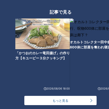
記事で見る
オカルトコレクター田中
600体に部屋を奪われ寝
下？
「かつおのカレー竜田揚げ」の作り
方【キユーピー３分クッキング】
ランキング
RANKING
24時間
週間
月間
2026/08/06 18:00
2026/
【全力！なにわ実験部～ナゴヤのギモン、ガチ検証
もっと見る
～】しらたきで作った豚バラミンチの油そば
1