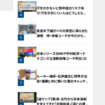
汗をかかないと熱中症のリスクあ
り！汗をかきにくい人はどうしたらい
4
いの？
急逝木下雄がハマの夜空に降らせた
涙雨 侍・井端コーチが今だから明
5
かす“ドラ大野雄起用法”秘話
日本シリーズのＭＶＰ中村紀洋～ド
ラゴンズ立浪新政権コーチ列伝（3）
6
ルーキー捕手・石伊雄太に球界が注
目！優勝と共に輝いた竜のキャッチャ
7
ー列伝
【道マニア】新潟・古代から日本海側
を支えてきた「北国街道」【道との遭