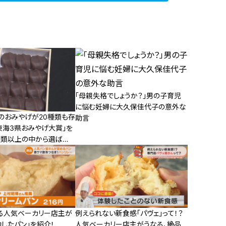
「母親失格でしょうか？」男の子育児
に悩む妊婦に大久保佳代子の意外な
のおみやげが20種類も存
助言
東海3県おみやげ大賞」を
0種類以上の中から選ばれ
は必見
る人気ベーカリー店主が
例えられない新食感「パヴェ」って！？
したパン」を紹介！
人気ベーカリー店主がうなる、絶品