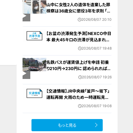
山中に女性2人の遺体を遺棄した罪
検察は36歳女に懲役3年を求刑 ｢遺
棄時に近くに居続けたこと自体が重
2026/08/07 20:10
要な寄与｣ 女は｢黙秘します｣弁護側
は無罪主張
【お盆の渋滞発生予測】NEXCO中日
本 最大45キロの渋滞が見込まれる
区間も… 中央道・東名・新東名・東名
2026/08/07 19:48
阪道・伊勢湾岸道・北陸道など 一覧
（8月7日～16日）
名鉄バスが運賃値上げを申請 初乗
り210円→230円に 認められれば
12月から全路線で平均1割程度の値
2026/08/07 19:26
上げへ 人件費増や燃料価格の高止
まりが理由
【交通情報】JR中央線「釜戸～坂下」
運転再開 大雨のため一時運転見合
わせ
2026/08/07 19:08
もっと見る