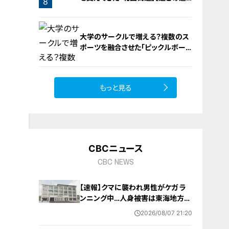
8
遇】
大学のサークルで増える？複数のス
ポーツを融合させた「ピックルボー
ル」
もっと見る
9
CBCニュース
CBC NEWS
【速報】クマに襲われ男性がケガ ラ
ンニング中…人身被害は東海地方で
今シーズン初めて 岐阜県高山市
2026/08/07 21:20