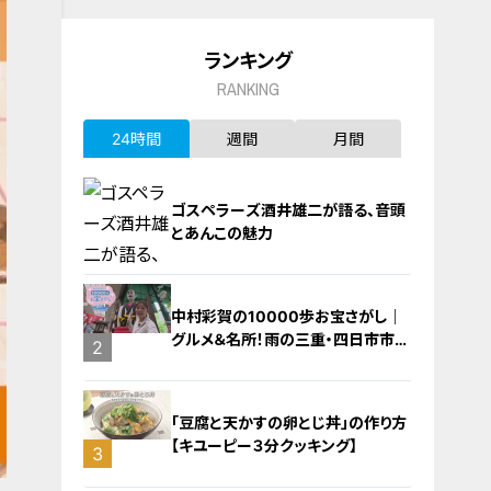
ランキング
RANKING
24時間
週間
月間
ゴスペラーズ酒井雄二が語る、音頭
とあんこの魅力
中村彩賀の10000歩お宝さがし｜
グルメ＆名所！雨の三重・四日市市で
1
2
お宝探し【チャント！特集】
「豆腐と天かすの卵とじ丼」の作り方
【キユーピー３分クッキング】
3