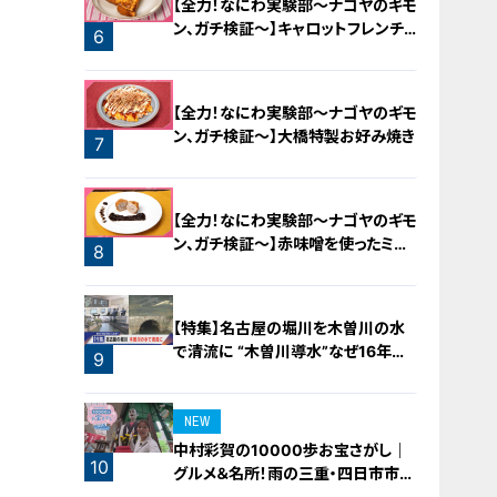
【全力！なにわ実験部～ナゴヤのギモ
ン、ガチ検証～】キャロットフレンチ
6
ロースト
【全力！なにわ実験部～ナゴヤのギモ
ン、ガチ検証～】大橋特製お好み焼き
7
【全力！なにわ実験部～ナゴヤのギモ
ン、ガチ検証～】赤味噌を使ったミル
8
フィーユ味噌トンカツ
【特集】名古屋の堀川を木曽川の水
で清流に “木曽川導水”なぜ16年ぶ
9
り？【newsX】
NEW
中村彩賀の10000歩お宝さがし｜
10
グルメ＆名所！雨の三重・四日市市で
お宝探し【チャント！特集】