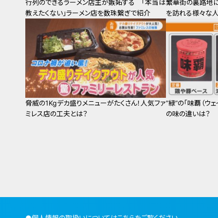
行列のできるラーメン店主が嫉妬する 「本当は
繁華街の裏路地
教えたくない」ラーメン店を数珠繋ぎで紹介
を訪れる様々な
脅威の1Kgデカ盛りメニューがたくさん！人気ファ
”緑”の「味覇（ウ
ミレス店の工夫とは？
の味の違いは？
●
個人情報の取扱いについてはこちらをご覧ください。