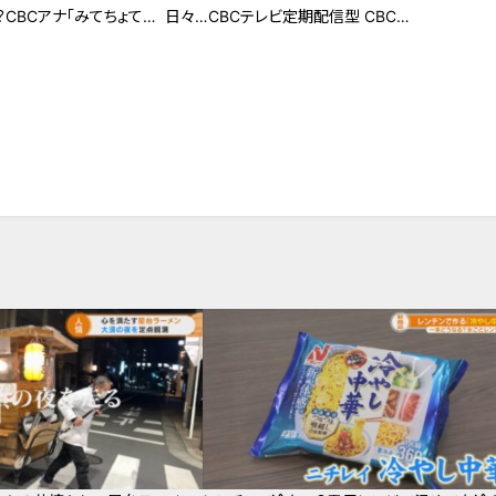
CBCアナ「みてちょてれ
日々…CBCテレビ定期配信型 CBCド
活動を振り返る！
キュメンタリー「ピエロと呼ばれた息
子」第４６話