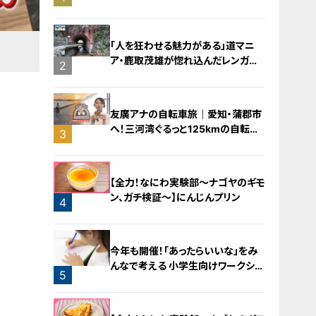
バラミンチの油そば
「人を狂わせる魅力がある」道マニ
ア・鹿取茂雄が惚れ込んだレンガの
2
橋梁とは？未公開の道3選
友廣アナの自転車旅｜愛知・蒲郡市
へ！三河湾ぐるっと125kmの自転車
3
旅！【チャント！特集】
【全力！なにわ実験部～ナゴヤのギモ
ン、ガチ検証～】にんじんプリン
4
今年も開催！「あったらいいな」をみ
んなで考える 小学生向けワークショ
5
ップを大府市で開催