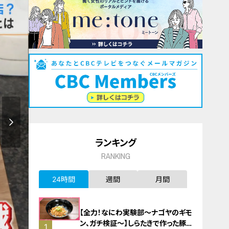
ランキング
RANKING
24時間
週間
月間
【全力！なにわ実験部～ナゴヤのギモ
ン、ガチ検証～】しらたきで作った豚
1