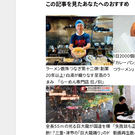
この記事を見たあなたへのおすすめ
1日2000
『カレーパン
ラーメン数珠つなぎ第十二弾！創業
つラーメン
20年以上！白湯が織りなす至高のう
ゆきグルメ旅
まみ 「らーめん専門店 拉ノ刻」
全長55ｍの光る巨大龍が国道を横
「失敗談も
断！？三重・津市の「巨大龍踊り」のド
動画再生数