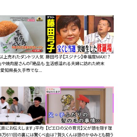
個以上売れたダントツ人気
藤田弓子【スジナシ】幸福度MAX！？
』や焼肉屋さんの『絶品も
生活感溢れる夫婦に訪れた終末
』 愛知県長久手市でなり
！！
正直にお伝えします」平均
【ピエロの父の育児】父が頭を隠す理
4万611回の裏には驚くべ
由は？賀久くんは頭のかゆみとも闘う