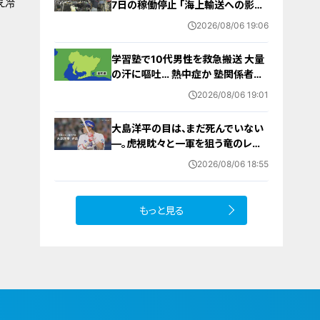
え冷
7日の稼働停止 ｢海上輸送への影響
を踏まえ判断｣ 夏季連休明けの17日
2026/08/06 19:06
から再開予定
学習塾で10代男性を救急搬送 大量
の汗に嘔吐… 熱中症か 塾関係者が
消防に通報 名古屋
2026/08/06 19:01
大島洋平の目は、まだ死んでいない
―。虎視眈々と一軍を狙う竜のレジ
ェンドが明かした現状とドラゴンズ
2026/08/06 18:55
への思い
もっと見る