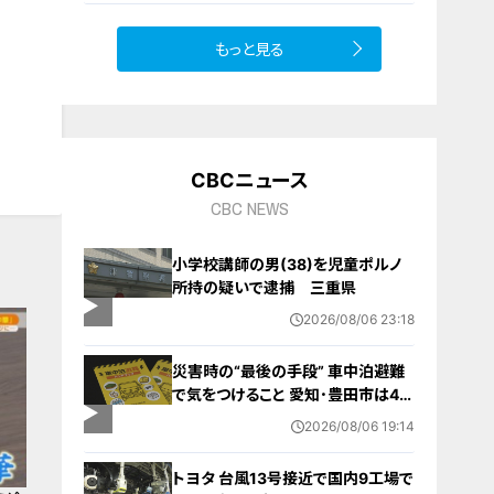
もっと見る
CBCニュース
CBC NEWS
小学校講師の男(38)を児童ポルノ
所持の疑いで逮捕 三重県
2026/08/06 23:18
災害時の“最後の手段” 車中泊避難
で気をつけること 愛知･豊田市は4年
前からマニュアル作成 最悪の場合
2026/08/06 19:14
死に至る｢エコノミークラス症候群｣
にならないために
トヨタ 台風13号接近で国内9工場で