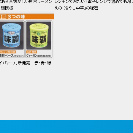
にある昔懐かしい屋台ラーメン
レンチンで冷たい？電子レンジで温めても冷
人間模様
えの「冷やし中華」の秘密
ェイパァー）」新発売 赤・青・緑